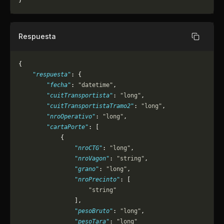
}
Respuesta
Copiar
{
    "respuesta"
: {
        "fecha"
: 
"datetime"
,
        "cuitTransportista"
: 
"long"
,
        "cuitTransportistaTramo2"
: 
"long"
,
        "nroOperativo"
: 
"long"
,
        "cartaPorte"
: [
            {
                "nroCTG"
: 
"long"
,
                "nroVagon"
: 
"string"
,
                "grano"
: 
"long"
,
                "nroPrecinto"
: [
                    "string"
                ],
                "pesoBruto"
: 
"long"
,
                "pesoTara"
: 
"long"