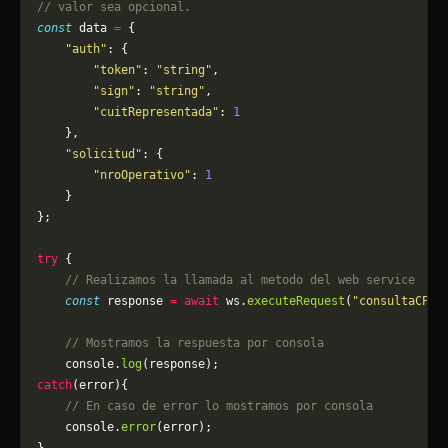
// valor sea opcional.
const
 data 
=
 {
    "auth"
: {
        "token"
: 
"string"
,
        "sign"
: 
"string"
,
        "cuitRepresentada"
: 
1
    },
    "solicitud"
: {
        "nroOperativo"
: 
1
    }
};
try
 {
    // Realizamos la llamada al metodo del web service
    const
 response 
=
 await
 ws.
executeRequest
(
"consultaCPEF
    // Mostramos la respuesta por consola
    console.
log
(response);
catch
(error){
    // En caso de error lo mostramos por consola
	console.
error
(error);