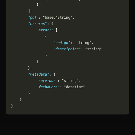
            }
        ],
        "pdf"
: 
"base64String"
,
        "errores"
: {
            "error"
: [
                {
                    "codigo"
: 
"string"
,
                    "descripcion"
: 
"string"
                }
            ]
        },
        "metadata"
: {
            "servidor"
: 
"string"
,
            "fechaHora"
: 
"datetime"
        }
    }
}