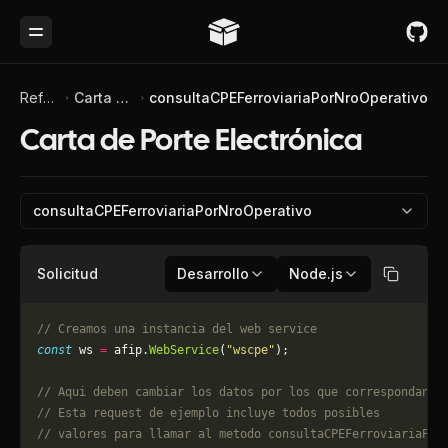
Toggle Menu
Referencia de API
Carta de Porte Electrónica
consultaCPEFerroviariaPorNroOperativo
Carta de Porte Electrónica
consultaCPEFerroviariaPorNroOperativo
Solicitud
Desarrollo
Node.js
Copiar
// Creamos una instancia del web service
const
 ws 
=
 afip.
WebService
(
"wscpe"
);
// Aqui deben cambiar los datos por los que correspondan. 
// Esta request de ejemplo incluye todos posibles 
// valores para llamar al metodo consultaCPEFerroviariaPor