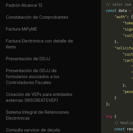
// valor sea 
Padrón Alcance 13
const
 data 
=
 
Constatación de Comprobantes
    "auth"
: {
        "toke
Factura MiPyME
        "sign
        "cuit
Factura Electrónica con detalle de
    },
items
    "solicitu
        "cuit
Presentación de DDJJ
        "cart
            "
Presentación de DDJJ de
            "
formularios asociados a los
            "
Controladores Fiscales
        },
        "peso
Creación de VEPs para entidades
    }
externas (WSCREATEVEP)
};
Sistema Integral de Retenciones
try
 {
Electrónicas
    // Realiz
    const
 res
Consulta servicio de deuda