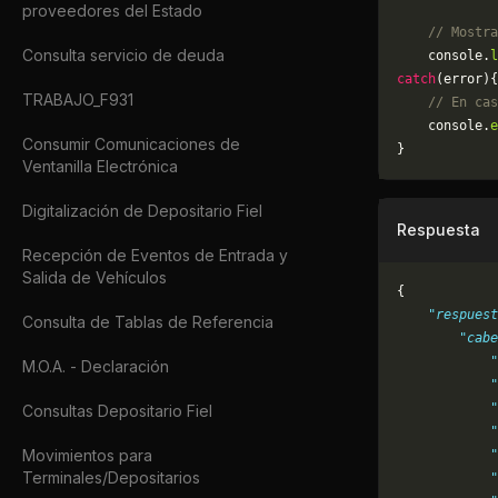
proveedores del Estado
    // Mostra
Consulta servicio de deuda
    console.
l
catch
(error){
TRABAJO_F931
    // En cas
	console.
e
Consumir Comunicaciones de
}
Ventanilla Electrónica
Digitalización de Depositario Fiel
Respuesta
Recepción de Eventos de Entrada y
Salida de Vehículos
{
    "respuest
Consulta de Tablas de Referencia
        "cabe
            "
M.O.A. - Declaración
            "
            "
Consultas Depositario Fiel
            "
Movimientos para
            "
Terminales/Depositarios
            "