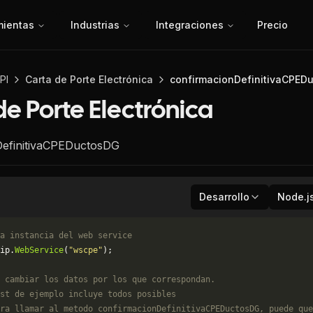
mientas
Industrias
Integraciones
Precio
PI
Carta de Porte Electrónica
confirmacionDefinitivaCPED
de Porte Electrónica
DefinitivaCPEDuctosDG
Desarrollo
Node.j
a instancia del web service
ip.
WebService
(
"wscpe"
);
 cambiar los datos por los que correspondan. 
st de ejemplo incluye todos posibles 
ra llamar al metodo confirmacionDefinitivaCPEDuctosDG, puede que