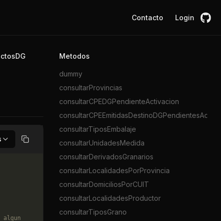
Contacto
Login
uctosDG
Metodos
dummy
consultarProvincias
consultarCPEDGPendienteActivacion
consultarCPEEmitidasDestinoDGPendientesActiva
consultarTiposEmbalaje
s
consultarUnidadesMedida
Copiar
consultarDerivadosGranarios
consultarLocalidadesPorProvincia
consultarDomiciliosPorCUIT
consultarLocalidadesProductor
consultarTiposGrano
 algun