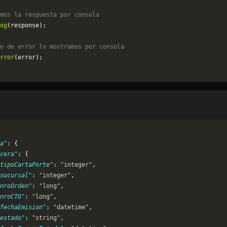
mos la respuesta por consola
og
(response);
o de error lo mostramos por consola
rror
(error);
a"
: {
cera"
: {
tipoCartaPorte"
: 
"integer"
,
sucursal"
: 
"integer"
,
nroOrden"
: 
"long"
,
nroCTG"
: 
"long"
,
fechaEmision"
: 
"datetime"
,
estado"
: 
"string"
,