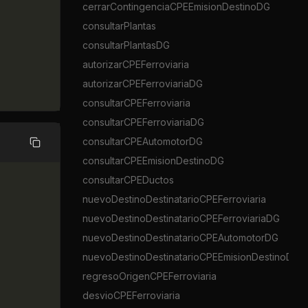
cerrarContingenciaCPEEmisionDestinoDG
consultarPlantas
consultarPlantasDG
autorizarCPEFerroviaria
autorizarCPEFerroviariaDG
consultarCPEFerroviaria
consultarCPEFerroviariaDG
consultarCPEAutomotorDG
Copiar
consultarCPEEmisionDestinoDG
consultarCPEDuctos
nuevoDestinoDestinatarioCPEFerroviaria
nuevoDestinoDestinatarioCPEFerroviariaDG
nuevoDestinoDestinatarioCPEAutomotorDG
nuevoDestinoDestinatarioCPEEmisionDestinoDG
regresoOrigenCPEFerroviaria
desvioCPEFerroviaria