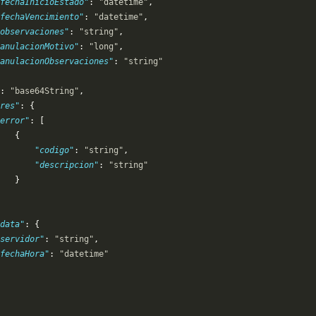
fechaInicioEstado"
: 
"datetime"
,
fechaVencimiento"
: 
"datetime"
,
observaciones"
: 
"string"
,
anulacionMotivo"
: 
"long"
,
anulacionObservaciones"
: 
"string"
: 
"base64String"
,
res"
: {
error"
: [
   {
       "codigo"
: 
"string"
,
       "descripcion"
: 
"string"
   }
data"
: {
servidor"
: 
"string"
,
"fechaHora"
: 
"datetime"