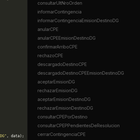
consultarUltNroOrden
informarContingencia
informarContingenciaEmisionDestinoDG
anularCPE
anularCPEEmisionDestinoDG
confirmarArriboCPE
rechazoCPE
descargadoDestinoCPE
descargadoDestinoCPEEmisionDestinoDG
aceptarEmisionDG
rechazarEmisionDG
aceptarEmisionDestinoDG
rechazarEmisionDestinoDG
consultarCPEPorDestino
consultarCPEPPendientesDeResolucion
cerrarContingenciaCPE
DG"
, data);