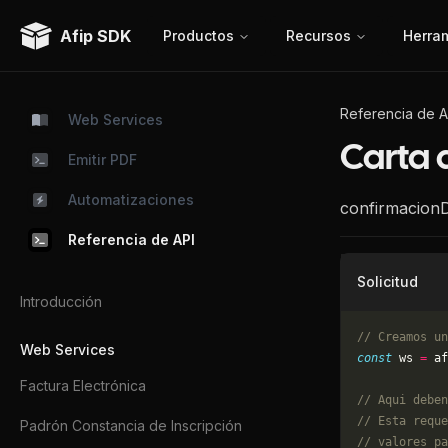
Afip SDK
Productos
Recursos
Herra
Referencia de A
Web Services
Carta 
Emitir PDF
Automatizaciones
confirmacion
Referencia de API
Solicitud
Introducción
// Creamos un
Web Services
const
 ws 
=
 af
Factura Electrónica
// Aqui deben
// Esta reque
Padrón Constancia de Inscripción
// valores pa