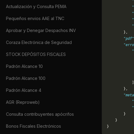
            "
Actualización y Consulta PEMA
            "
            "
Pequeños envios AAE al TNC
            "
            "
Aprobar y Denegar Despachos INV
        },
        "pdf"
Coraza Electrónica de Seguridad
        "erro
            "
STOCK DEPÓSITOS FISCALES
             
             
Padrón Alcance 10
             
             
Padrón Alcance 100
            ]
        },
Padrón Alcance 4
        "meta
            "
AGR (Reproweb)
            
Consulta contribuyentes apócrifos
        }
    }
Bonos Fiscales Electrónicos
}