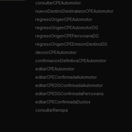
consultarCPEAutomotor
nuevoDestinoDestinatarioCPEAutomotor
regresoOrigenCPEAutomotor
regresoOrigenCPEAutomotorDG
regresoOrigenCPEFerroviariaDG
regresoOrigenCPEEmisionDestinoDG
desvioCPEAutomotor
confirmacionDefinitivaCPEAutomotor
editarCPEAutomotor
editarCPEConfirmadaAutomotor
editarCPEDGConfirmadaAutomotor
editarCPEDGConfirmadaFerroviaria
editarCPEConfirmadaDuctos
consultarRenspa