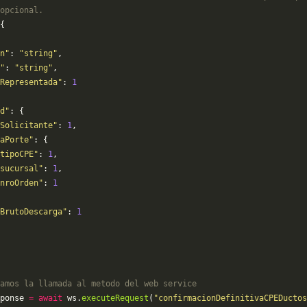
opcional.
{
n"
: 
"string"
,
"
: 
"string"
,
Representada"
: 
1
d"
: {
Solicitante"
: 
1
,
aPorte"
: {
tipoCPE"
: 
1
,
sucursal"
: 
1
,
nroOrden"
: 
1
BrutoDescarga"
: 
1
amos la llamada al metodo del web service
ponse 
=
 await
 ws.
executeRequest
(
"confirmacionDefinitivaCPEDuctos