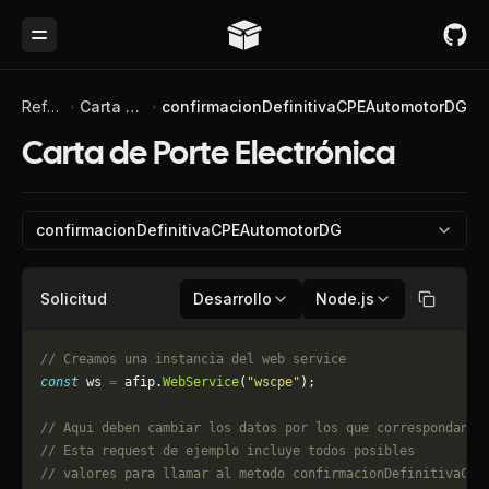
Toggle Menu
Referencia de API
Carta de Porte Electrónica
confirmacionDefinitivaCPEAutomotorDG
Carta de Porte Electrónica
confirmacionDefinitivaCPEAutomotorDG
Solicitud
Desarrollo
Node.js
Copiar
// Creamos una instancia del web service
const
 ws 
=
 afip.
WebService
(
"wscpe"
);
// Aqui deben cambiar los datos por los que correspondan. 
// Esta request de ejemplo incluye todos posibles 
// valores para llamar al metodo confirmacionDefinitivaCPE