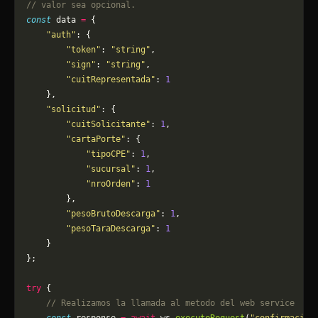
// valor sea opcional.
const
 data 
=
 {
    "auth"
: {
        "token"
: 
"string"
,
        "sign"
: 
"string"
,
        "cuitRepresentada"
: 
1
    },
    "solicitud"
: {
        "cuitSolicitante"
: 
1
,
        "cartaPorte"
: {
            "tipoCPE"
: 
1
,
            "sucursal"
: 
1
,
            "nroOrden"
: 
1
        },
        "pesoBrutoDescarga"
: 
1
,
        "pesoTaraDescarga"
: 
1
    }
};
try
 {
    // Realizamos la llamada al metodo del web service