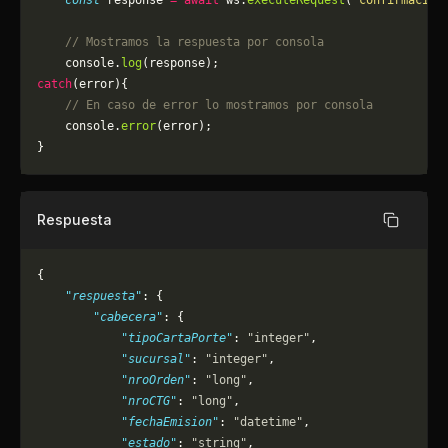
    const
 response 
=
 await
 ws.
executeRequest
(
"confirmacion
    // Mostramos la respuesta por consola
    console.
log
(response);
catch
(error){
    // En caso de error lo mostramos por consola
	console.
error
(error);
}
Respuesta
Copiar
{
    "respuesta"
: {
        "cabecera"
: {
            "tipoCartaPorte"
: 
"integer"
,
            "sucursal"
: 
"integer"
,
            "nroOrden"
: 
"long"
,
            "nroCTG"
: 
"long"
,
            "fechaEmision"
: 
"datetime"
,
            "estado"
: 
"string"
,