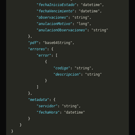
            "fechaInicioEstado"
: 
"datetime"
,
            "fechaVencimiento"
: 
"datetime"
,
            "observaciones"
: 
"string"
,
            "anulacionMotivo"
: 
"long"
,
            "anulacionObservaciones"
: 
"string"
        },
        "pdf"
: 
"base64String"
,
        "errores"
: {
            "error"
: [
                {
                    "codigo"
: 
"string"
,
                    "descripcion"
: 
"string"
                }
            ]
        },
        "metadata"
: {
            "servidor"
: 
"string"
,
            "fechaHora"
: 
"datetime"
        }
    }
}