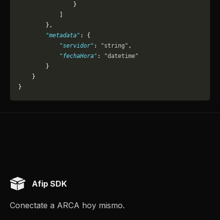
                }
            ]
        },
        "metadata"
: {
            "servidor"
: 
"string"
,
            "fechaHora"
: 
"datetime"
        }
    }
}
Afip SDK
Conectate a ARCA hoy mismo.