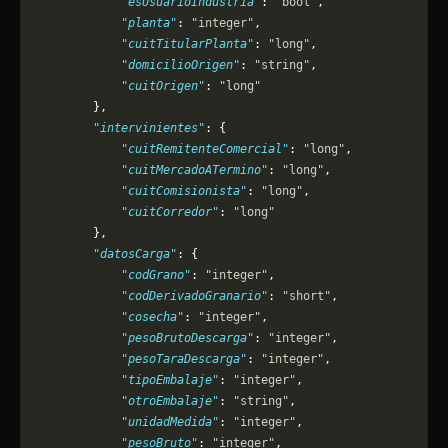
            "esUsuarioIndustria"
: 
"bool"
,
            "planta"
: 
"integer"
,
            "cuitTitularPlanta"
: 
"long"
,
            "domicilioOrigen"
: 
"string"
,
            "cuitOrigen"
: 
"long"
        },
        "intervinientes"
: {
            "cuitRemitenteComercial"
: 
"long"
,
            "cuitMercadoATermino"
: 
"long"
,
            "cuitComisionista"
: 
"long"
,
            "cuitCorredor"
: 
"long"
        },
        "datosCarga"
: {
            "codGrano"
: 
"integer"
,
            "codDerivadoGranario"
: 
"short"
,
            "cosecha"
: 
"integer"
,
            "pesoBrutoDescarga"
: 
"integer"
,
            "pesoTaraDescarga"
: 
"integer"
,
            "tipoEmbalaje"
: 
"integer"
,
            "otroEmbalaje"
: 
"string"
,
            "unidadMedida"
: 
"integer"
,
            "pesoBruto"
: 
"integer"
,