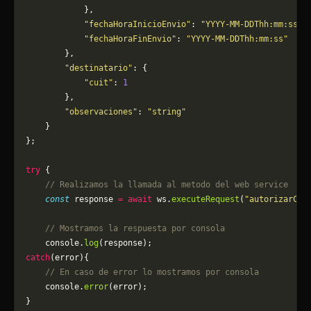
            },
            "fechaHoraInicioEnvio"
: 
"YYYY-MM-DDThh:mm:ss"
,
            "fechaHoraFinEnvio"
: 
"YYYY-MM-DDThh:mm:ss"
        },
        "destinatario"
: {
            "cuit"
: 
1
        },
        "observaciones"
: 
"string"
    }
};
try
 {
    // Realizamos la llamada al metodo del web service
    const
 response 
=
 await
 ws.
executeRequest
(
"autorizarCPE
    // Mostramos la respuesta por consola
    console.
log
(response);
catch
(error){
    // En caso de error lo mostramos por consola
	console.
error
(error);
}