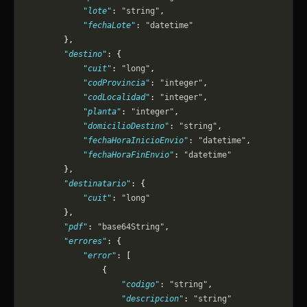
            "lote"
: 
"string"
,
            "fechaLote"
: 
"datetime"
        },
        "destino"
: {
            "cuit"
: 
"long"
,
            "codProvincia"
: 
"integer"
,
            "codLocalidad"
: 
"integer"
,
            "planta"
: 
"integer"
,
            "domicilioDestino"
: 
"string"
,
            "fechaHoraInicioEnvio"
: 
"datetime"
,
            "fechaHoraFinEnvio"
: 
"datetime"
        },
        "destinatario"
: {
            "cuit"
: 
"long"
        },
        "pdf"
: 
"base64String"
,
        "errores"
: {
            "error"
: [
                {
                    "codigo"
: 
"string"
,
                    "descripcion"
: 
"string"