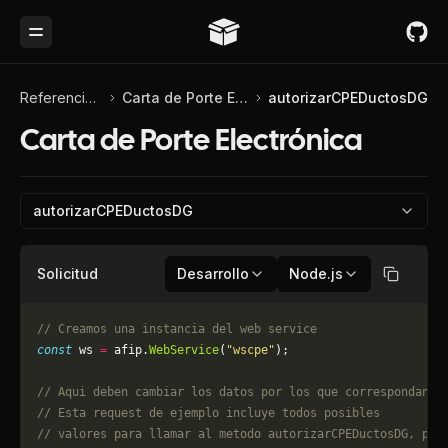
Toggle Menu
Referencia de API
Carta de Porte Electrónica
autorizarCPEDuctosDG
Carta de Porte Electrónica
autorizarCPEDuctosDG
Solicitud
Desarrollo
Node.js
Copiar
// Creamos una instancia del web service
const
 ws 
=
 afip.
WebService
(
"wscpe"
);
// Aqui deben cambiar los datos por los que correspondan. 
// Esta request de ejemplo incluye todos posibles 
// valores para llamar al metodo autorizarCPEDuctosDG, pue