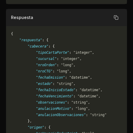
Respuesta
Copiar
{
    "respuesta"
: {
        "cabecera"
: {
            "tipoCartaPorte"
: 
"integer"
,
            "sucursal"
: 
"integer"
,
            "nroOrden"
: 
"long"
,
            "nroCTG"
: 
"long"
,
            "fechaEmision"
: 
"datetime"
,
            "estado"
: 
"string"
,
            "fechaInicioEstado"
: 
"datetime"
,
            "fechaVencimiento"
: 
"datetime"
,
            "observaciones"
: 
"string"
,
            "anulacionMotivo"
: 
"long"
,
            "anulacionObservaciones"
: 
"string"
        },
        "origen"
: {