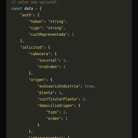
// valor sea opcional.
const
 data 
=
 {
    "auth"
: {
        "token"
: 
"string"
,
        "sign"
: 
"string"
,
        "cuitRepresentada"
: 
1
    },
    "solicitud"
: {
        "cabecera"
: {
            "sucursal"
: 
1
,
            "nroOrden"
: 
1
        },
        "origen"
: {
            "esUsuarioIndustria"
: 
true
,
            "planta"
: 
1
,
            "cuitTitularPlanta"
: 
1
,
            "domicilioOrigen"
: {
                "tipo"
: 
1
,
                "orden"
: 
1
            }
        },