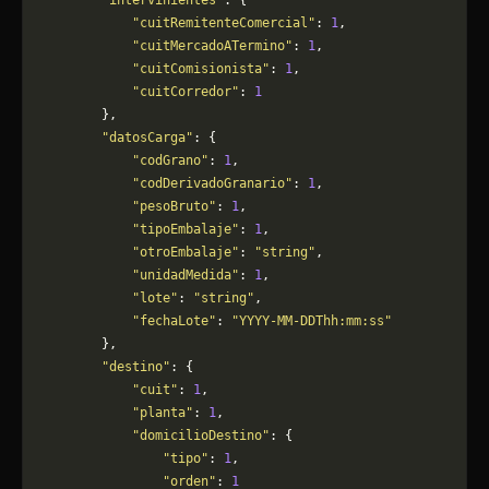
        "intervinientes"
: {
            "cuitRemitenteComercial"
: 
1
,
            "cuitMercadoATermino"
: 
1
,
            "cuitComisionista"
: 
1
,
            "cuitCorredor"
: 
1
        },
        "datosCarga"
: {
            "codGrano"
: 
1
,
            "codDerivadoGranario"
: 
1
,
            "pesoBruto"
: 
1
,
            "tipoEmbalaje"
: 
1
,
            "otroEmbalaje"
: 
"string"
,
            "unidadMedida"
: 
1
,
            "lote"
: 
"string"
,
            "fechaLote"
: 
"YYYY-MM-DDThh:mm:ss"
        },
        "destino"
: {
            "cuit"
: 
1
,
            "planta"
: 
1
,
            "domicilioDestino"
: {
                "tipo"
: 
1
,
                "orden"
: 
1