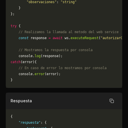
        "observaciones"
: 
"string"
    }
};
try
 {
    // Realizamos la llamada al metodo del web service
    const
 response 
=
 await
 ws.
executeRequest
(
"autorizarCPE
    // Mostramos la respuesta por consola
    console.
log
(response);
catch
(error){
    // En caso de error lo mostramos por consola
	console.
error
(error);
}
Respuesta
Copiar
{
    "respuesta"
: {