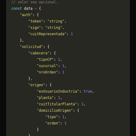
// valor sea opcional.
const
 data 
=
 {
    "auth"
: {
        "token"
: 
"string"
,
        "sign"
: 
"string"
,
        "cuitRepresentada"
: 
1
    },
    "solicitud"
: {
        "cabecera"
: {
            "tipoCP"
: 
1
,
            "sucursal"
: 
1
,
            "nroOrden"
: 
1
        },
        "origen"
: {
            "esUsuarioIndustria"
: 
true
,
            "planta"
: 
1
,
            "cuitTitularPlanta"
: 
1
,
            "domicilioOrigen"
: {
                "tipo"
: 
1
,
                "orden"
: 
1
            }