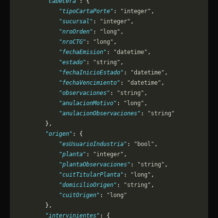
        "cabecera"
: {
            "tipoCartaPorte"
: 
"integer"
,
            "sucursal"
: 
"integer"
,
            "nroOrden"
: 
"long"
,
            "nroCTG"
: 
"long"
,
            "fechaEmision"
: 
"datetime"
,
            "estado"
: 
"string"
,
            "fechaInicioEstado"
: 
"datetime"
,
            "fechaVencimiento"
: 
"datetime"
,
            "observaciones"
: 
"string"
,
            "anulacionMotivo"
: 
"long"
,
            "anulacionObservaciones"
: 
"string"
        },
        "origen"
: {
            "esUsuarioIndustria"
: 
"bool"
,
            "planta"
: 
"integer"
,
            "plantaObservaciones"
: 
"string"
,
            "cuitTitularPlanta"
: 
"long"
,
            "domicilioOrigen"
: 
"string"
,
            "cuitOrigen"
: 
"long"
        },
        "intervinientes"
: {