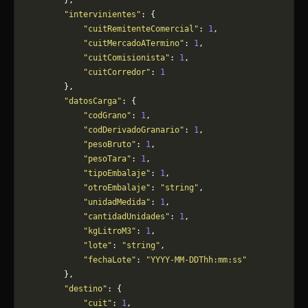
        },
        "intervinientes"
: {
            "cuitRemitenteComercial"
: 
1
,
            "cuitMercadoATermino"
: 
1
,
            "cuitComisionista"
: 
1
,
            "cuitCorredor"
: 
1
        },
        "datosCarga"
: {
            "codGrano"
: 
1
,
            "codDerivadoGranario"
: 
1
,
            "pesoBruto"
: 
1
,
            "pesoTara"
: 
1
,
            "tipoEmbalaje"
: 
1
,
            "otroEmbalaje"
: 
"string"
,
            "unidadMedida"
: 
1
,
            "cantidadUnidades"
: 
1
,
            "kgLitroM3"
: 
1
,
            "lote"
: 
"string"
,
            "fechaLote"
: 
"YYYY-MM-DDThh:mm:ss"
        },
        "destino"
: {
            "cuit"
: 
1
,