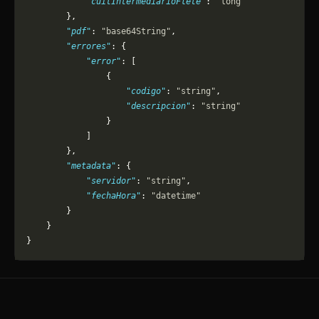
            "cuitIntermediarioFlete"
: 
"long"
        },
        "pdf"
: 
"base64String"
,
        "errores"
: {
            "error"
: [
                {
                    "codigo"
: 
"string"
,
                    "descripcion"
: 
"string"
                }
            ]
        },
        "metadata"
: {
            "servidor"
: 
"string"
,
            "fechaHora"
: 
"datetime"
        }
    }
}