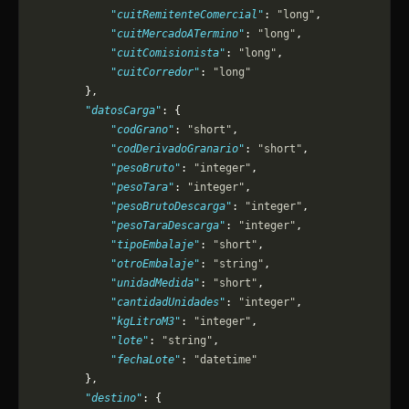
            "cuitRemitenteComercial"
: 
"long"
,
            "cuitMercadoATermino"
: 
"long"
,
            "cuitComisionista"
: 
"long"
,
            "cuitCorredor"
: 
"long"
        },
        "datosCarga"
: {
            "codGrano"
: 
"short"
,
            "codDerivadoGranario"
: 
"short"
,
            "pesoBruto"
: 
"integer"
,
            "pesoTara"
: 
"integer"
,
            "pesoBrutoDescarga"
: 
"integer"
,
            "pesoTaraDescarga"
: 
"integer"
,
            "tipoEmbalaje"
: 
"short"
,
            "otroEmbalaje"
: 
"string"
,
            "unidadMedida"
: 
"short"
,
            "cantidadUnidades"
: 
"integer"
,
            "kgLitroM3"
: 
"integer"
,
            "lote"
: 
"string"
,
            "fechaLote"
: 
"datetime"
        },
        "destino"
: {