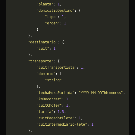
            "planta"
: 
1
,
            "domicilioDestino"
: {
                "tipo"
: 
1
,
                "orden"
: 
1
            }
        },
        "destinatario"
: {
            "cuit"
: 
1
        },
        "transporte"
: {
            "cuitTransportista"
: 
1
,
            "dominio"
: [
                "string"
            ],
            "fechaHoraPartida"
: 
"YYYY-MM-DDThh:mm:ss"
,
            "kmRecorrer"
: 
1
,
            "cuitChofer"
: 
1
,
            "tarifa"
: 
1.5
,
            "cuitPagadorFlete"
: 
1
,
            "cuitIntermediarioFlete"
: 
1
        },