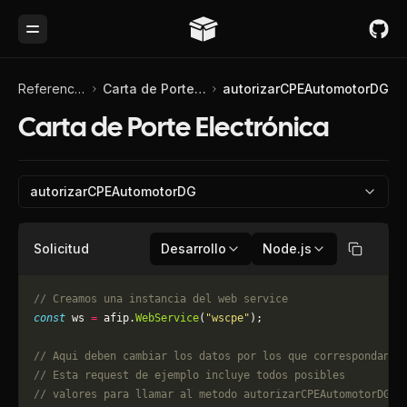
Toggle Menu
Referencia de API
Carta de Porte Electrónica
autorizarCPEAutomotorDG
Carta de Porte Electrónica
autorizarCPEAutomotorDG
Solicitud
Desarrollo
Node.js
Copiar
// Creamos una instancia del web service
const
 ws 
=
 afip.
WebService
(
"wscpe"
);
// Aqui deben cambiar los datos por los que correspondan. 
// Esta request de ejemplo incluye todos posibles 
// valores para llamar al metodo autorizarCPEAutomotorDG, 