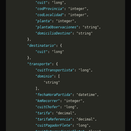
            "cuit"
: 
"long"
,
            "codProvincia"
: 
"integer"
,
            "codLocalidad"
: 
"integer"
,
            "planta"
: 
"integer"
,
            "plantaObservaciones"
: 
"string"
,
            "domicilioDestino"
: 
"string"
        },
        "destinatario"
: {
            "cuit"
: 
"long"
        },
        "transporte"
: {
            "cuitTransportista"
: 
"long"
,
            "dominio"
: [
                "string"
            ],
            "fechaHoraPartida"
: 
"datetime"
,
            "kmRecorrer"
: 
"integer"
,
            "cuitChofer"
: 
"long"
,
            "tarifa"
: 
"decimal"
,
            "tarifaReferencia"
: 
"decimal"
,
            "cuitPagadorFlete"
: 
"long"
,