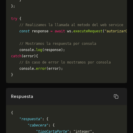
    }
};
try
 {
    // Realizamos la llamada al metodo del web service
    const
 response 
=
 await
 ws.
executeRequest
(
"autorizarCPE
    // Mostramos la respuesta por consola
    console.
log
(response);
catch
(error){
    // En caso de error lo mostramos por consola
	console.
error
(error);
}
Respuesta
Copiar
{
    "respuesta"
: {
        "cabecera"
: {
            "tipoCartaPorte"
: 
"integer"
,