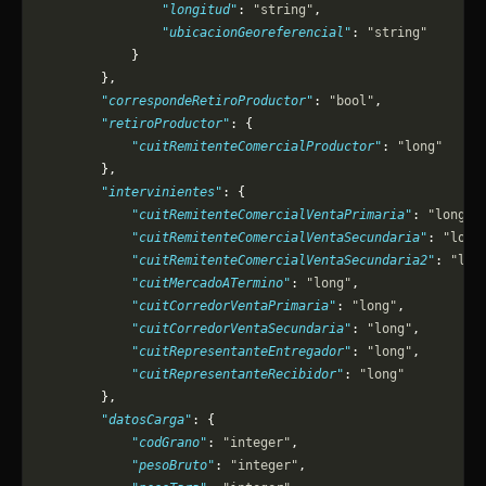
                "longitud"
: 
"string"
,
                "ubicacionGeoreferencial"
: 
"string"
            }
        },
        "correspondeRetiroProductor"
: 
"bool"
,
        "retiroProductor"
: {
            "cuitRemitenteComercialProductor"
: 
"long"
        },
        "intervinientes"
: {
            "cuitRemitenteComercialVentaPrimaria"
: 
"long"
,
            "cuitRemitenteComercialVentaSecundaria"
: 
"long
            "cuitRemitenteComercialVentaSecundaria2"
: 
"lon
            "cuitMercadoATermino"
: 
"long"
,
            "cuitCorredorVentaPrimaria"
: 
"long"
,
            "cuitCorredorVentaSecundaria"
: 
"long"
,
            "cuitRepresentanteEntregador"
: 
"long"
,
            "cuitRepresentanteRecibidor"
: 
"long"
        },
        "datosCarga"
: {
            "codGrano"
: 
"integer"
,
            "pesoBruto"
: 
"integer"
,