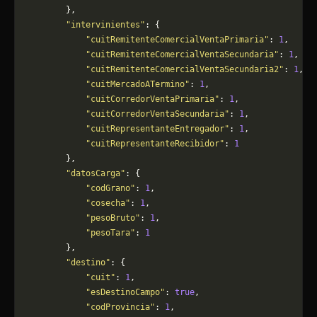
        },
        "intervinientes"
: {
            "cuitRemitenteComercialVentaPrimaria"
: 
1
,
            "cuitRemitenteComercialVentaSecundaria"
: 
1
,
            "cuitRemitenteComercialVentaSecundaria2"
: 
1
,
            "cuitMercadoATermino"
: 
1
,
            "cuitCorredorVentaPrimaria"
: 
1
,
            "cuitCorredorVentaSecundaria"
: 
1
,
            "cuitRepresentanteEntregador"
: 
1
,
            "cuitRepresentanteRecibidor"
: 
1
        },
        "datosCarga"
: {
            "codGrano"
: 
1
,
            "cosecha"
: 
1
,
            "pesoBruto"
: 
1
,
            "pesoTara"
: 
1
        },
        "destino"
: {
            "cuit"
: 
1
,
            "esDestinoCampo"
: 
true
,
            "codProvincia"
: 
1
,