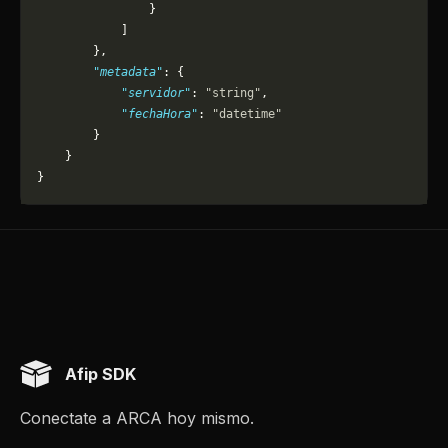
                }
            ]
        },
        "metadata"
: {
            "servidor"
: 
"string"
,
            "fechaHora"
: 
"datetime"
        }
    }
}
Afip SDK
Conectate a ARCA hoy mismo.