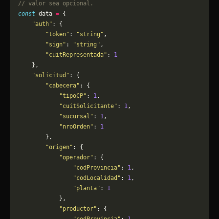
// valor sea opcional.
const
 data 
=
 {
    "auth"
: {
        "token"
: 
"string"
,
        "sign"
: 
"string"
,
        "cuitRepresentada"
: 
1
    },
    "solicitud"
: {
        "cabecera"
: {
            "tipoCP"
: 
1
,
            "cuitSolicitante"
: 
1
,
            "sucursal"
: 
1
,
            "nroOrden"
: 
1
        },
        "origen"
: {
            "operador"
: {
                "codProvincia"
: 
1
,
                "codLocalidad"
: 
1
,
                "planta"
: 
1
            },
            "productor"
: {