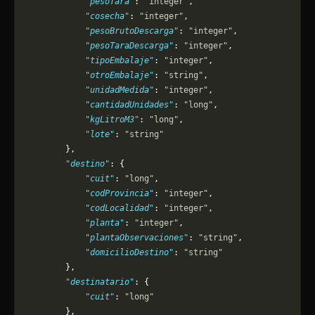
            "pesoTara"
: 
"integer"
,
            "cosecha"
: 
"integer"
,
            "pesoBrutoDescarga"
: 
"integer"
,
            "pesoTaraDescarga"
: 
"integer"
,
            "tipoEmbalaje"
: 
"integer"
,
            "otroEmbalaje"
: 
"string"
,
            "unidadMedida"
: 
"integer"
,
            "cantidadUnidades"
: 
"long"
,
            "kgLitroM3"
: 
"long"
,
            "lote"
: 
"string"
        },
        "destino"
: {
            "cuit"
: 
"long"
,
            "codProvincia"
: 
"integer"
,
            "codLocalidad"
: 
"integer"
,
            "planta"
: 
"integer"
,
            "plantaObservaciones"
: 
"string"
,
            "domicilioDestino"
: 
"string"
        },
        "destinatario"
: {
            "cuit"
: 
"long"
        },