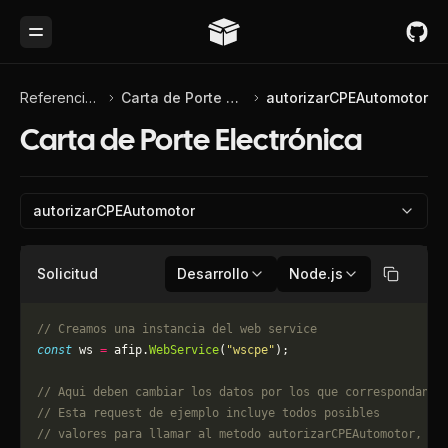
Toggle Menu
Referencia de API
Carta de Porte Electrónica
autorizarCPEAutomotor
Carta de Porte Electrónica
autorizarCPEAutomotor
Solicitud
Desarrollo
Node.js
Copiar
// Creamos una instancia del web service
const
 ws 
=
 afip.
WebService
(
"wscpe"
);
// Aqui deben cambiar los datos por los que correspondan. 
// Esta request de ejemplo incluye todos posibles 
// valores para llamar al metodo autorizarCPEAutomotor, pu