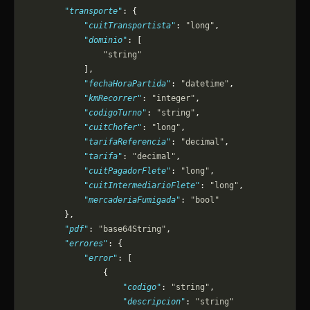
        "transporte"
: {
            "cuitTransportista"
: 
"long"
,
            "dominio"
: [
                "string"
            ],
            "fechaHoraPartida"
: 
"datetime"
,
            "kmRecorrer"
: 
"integer"
,
            "codigoTurno"
: 
"string"
,
            "cuitChofer"
: 
"long"
,
            "tarifaReferencia"
: 
"decimal"
,
            "tarifa"
: 
"decimal"
,
            "cuitPagadorFlete"
: 
"long"
,
            "cuitIntermediarioFlete"
: 
"long"
,
            "mercaderiaFumigada"
: 
"bool"
        },
        "pdf"
: 
"base64String"
,
        "errores"
: {
            "error"
: [
                {
                    "codigo"
: 
"string"
,
                    "descripcion"
: 
"string"