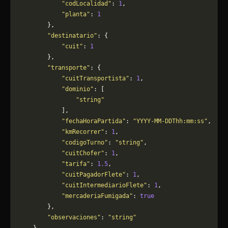
            "codLocalidad"
: 
1
,
            "planta"
: 
1
        },
        "destinatario"
: {
            "cuit"
: 
1
        },
        "transporte"
: {
            "cuitTransportista"
: 
1
,
            "dominio"
: [
                "string"
            ],
            "fechaHoraPartida"
: 
"YYYY-MM-DDThh:mm:ss"
,
            "kmRecorrer"
: 
1
,
            "codigoTurno"
: 
"string"
,
            "cuitChofer"
: 
1
,
            "tarifa"
: 
1.5
,
            "cuitPagadorFlete"
: 
1
,
            "cuitIntermediarioFlete"
: 
1
,
            "mercaderiaFumigada"
: 
true
        },
        "observaciones"
: 
"string"