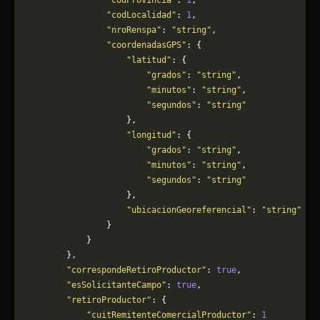
                "codProvincia"
: 
1
,
                "codLocalidad"
: 
1
,
                "nroRenspa"
: 
"string"
,
                "coordenadasGPS"
: {
                    "latitud"
: {
                        "grados"
: 
"string"
,
                        "minutos"
: 
"string"
,
                        "segundos"
: 
"string"
                    },
                    "longitud"
: {
                        "grados"
: 
"string"
,
                        "minutos"
: 
"string"
,
                        "segundos"
: 
"string"
                    },
                    "ubicacionGeoreferencial"
: 
"string"
                }
            }
        },
        "correspondeRetiroProductor"
: 
true
,
        "esSolicitanteCampo"
: 
true
,
        "retiroProductor"
: {
            "cuitRemitenteComercialProductor"
: 
1