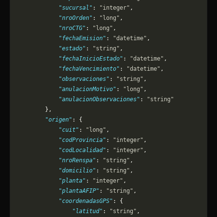
            "sucursal"
: 
"integer"
,
            "nroOrden"
: 
"long"
,
            "nroCTG"
: 
"long"
,
            "fechaEmision"
: 
"datetime"
,
            "estado"
: 
"string"
,
            "fechaInicioEstado"
: 
"datetime"
,
            "fechaVencimiento"
: 
"datetime"
,
            "observaciones"
: 
"string"
,
            "anulacionMotivo"
: 
"long"
,
            "anulacionObservaciones"
: 
"string"
        },
        "origen"
: {
            "cuit"
: 
"long"
,
            "codProvincia"
: 
"integer"
,
            "codLocalidad"
: 
"integer"
,
            "nroRenspa"
: 
"string"
,
            "domicilio"
: 
"string"
,
            "planta"
: 
"integer"
,
            "plantaAFIP"
: 
"string"
,
            "coordenadasGPS"
: {
                "latitud"
: 
"string"
,