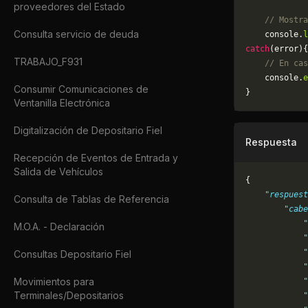
proveedores del Estado
    // Mostra
Consulta servicio de deuda
    console.
l
catch
(error){
TRABAJO_F931
    // En cas
	console.
e
Consumir Comunicaciones de
}
Ventanilla Electrónica
Digitalización de Depositario Fiel
Respuesta
Recepción de Eventos de Entrada y
Salida de Vehículos
{
    "respuest
Consulta de Tablas de Referencia
        "cabe
            "
M.O.A. - Declaración
            "
            "
Consultas Depositario Fiel
            "
Movimientos para
            "
Terminales/Depositarios
            "