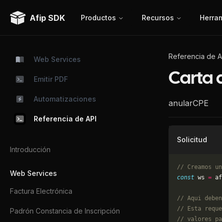
Afip SDK
Productos
Recursos
Herra
Referencia de A
Web Services
Carta 
Emitir PDF
Automatizaciones
anularCPE
Referencia de API
Solicitud
Introducción
// Creamos un
Web Services
const
 ws 
=
 af
Factura Electrónica
// Aqui deben
// Esta reque
Padrón Constancia de Inscripción
// valores pa