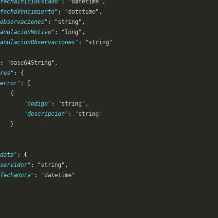
fechaInicioEstado"
: 
"datetime"
,
fechaVencimiento"
: 
"datetime"
,
observaciones"
: 
"string"
,
anulacionMotivo"
: 
"long"
,
anulacionObservaciones"
: 
"string"
: 
"base64String"
,
res"
: {
error"
: [
   {
       "codigo"
: 
"string"
,
       "descripcion"
: 
"string"
   }
data"
: {
servidor"
: 
"string"
,
"fechaHora"
: 
"datetime"