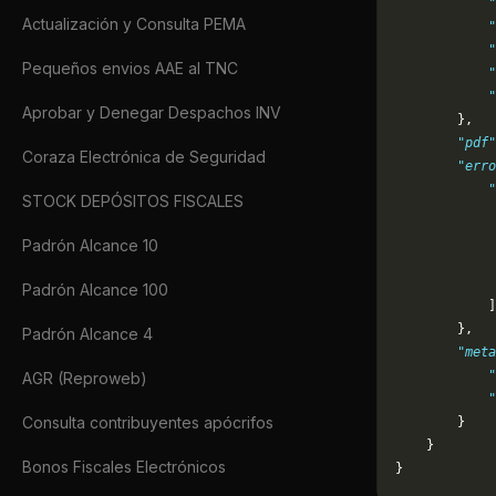
            "
Actualización y Consulta PEMA
            "
            "
Pequeños envios AAE al TNC
            "
            "
Aprobar y Denegar Despachos INV
        },
        "pdf"
Coraza Electrónica de Seguridad
        "erro
            "
STOCK DEPÓSITOS FISCALES
             
             
Padrón Alcance 10
             
             
Padrón Alcance 100
            ]
        },
Padrón Alcance 4
        "meta
            "
AGR (Reproweb)
            
Consulta contribuyentes apócrifos
        }
    }
Bonos Fiscales Electrónicos
}