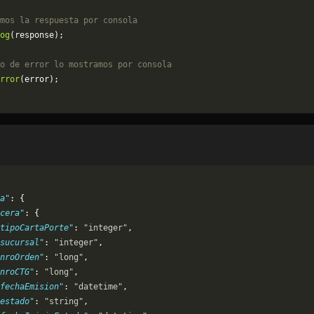
mos la respuesta por consola
og
(response);
o de error lo mostramos por consola
rror
(error);
a"
: {
cera"
: {
tipoCartaPorte"
: 
"integer"
,
sucursal"
: 
"integer"
,
nroOrden"
: 
"long"
,
nroCTG"
: 
"long"
,
fechaEmision"
: 
"datetime"
,
estado"
: 
"string"
,