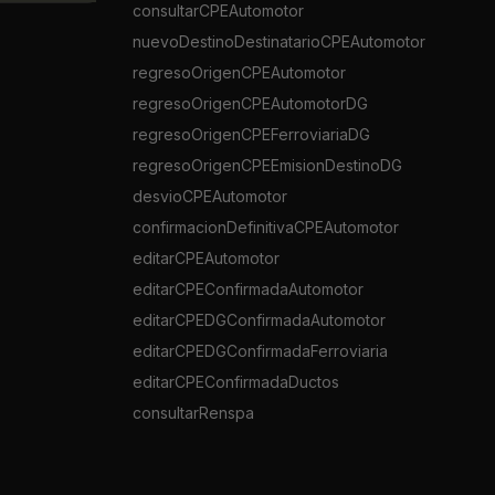
consultarCPEAutomotor
nuevoDestinoDestinatarioCPEAutomotor
regresoOrigenCPEAutomotor
regresoOrigenCPEAutomotorDG
regresoOrigenCPEFerroviariaDG
regresoOrigenCPEEmisionDestinoDG
desvioCPEAutomotor
confirmacionDefinitivaCPEAutomotor
editarCPEAutomotor
editarCPEConfirmadaAutomotor
editarCPEDGConfirmadaAutomotor
editarCPEDGConfirmadaFerroviaria
editarCPEConfirmadaDuctos
consultarRenspa