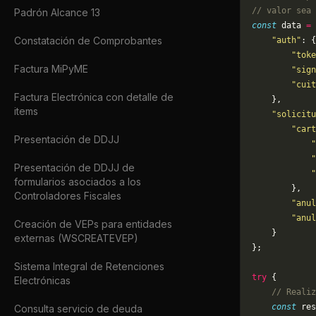
// valor sea 
Padrón Alcance 13
const
 data 
=
 
Constatación de Comprobantes
    "auth"
: {
        "toke
Factura MiPyME
        "sign
        "cuit
Factura Electrónica con detalle de
    },
items
    "solicitu
        "cart
Presentación de DDJJ
            "
            "
Presentación de DDJJ de
            "
formularios asociados a los
        },
Controladores Fiscales
        "anul
        "anul
Creación de VEPs para entidades
    }
externas (WSCREATEVEP)
};
Sistema Integral de Retenciones
try
 {
Electrónicas
    // Realiz
    const
 res
Consulta servicio de deuda