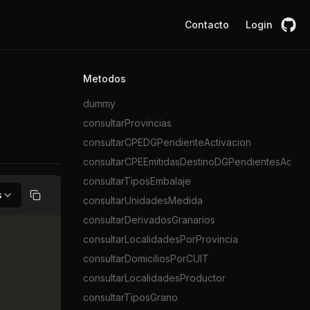
Contacto
Login
Metodos
dummy
consultarProvincias
consultarCPEDGPendienteActivacion
consultarCPEEmitidasDestinoDGPendientesActiva
consultarTiposEmbalaje
s
consultarUnidadesMedida
Copiar
consultarDerivadosGranarios
consultarLocalidadesPorProvincia
consultarDomiciliosPorCUIT
consultarLocalidadesProductor
consultarTiposGrano