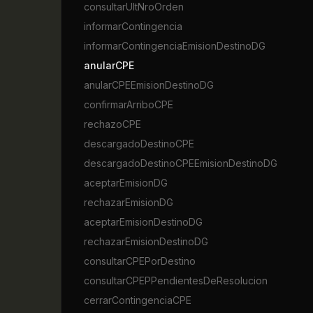
consultarUltNroOrden
informarContingencia
informarContingenciaEmisionDestinoDG
anularCPE
anularCPEEmisionDestinoDG
confirmarArriboCPE
rechazoCPE
descargadoDestinoCPE
descargadoDestinoCPEEmisionDestinoDG
aceptarEmisionDG
rechazarEmisionDG
aceptarEmisionDestinoDG
rechazarEmisionDestinoDG
consultarCPEPorDestino
consultarCPEPPendientesDeResolucion
cerrarContingenciaCPE