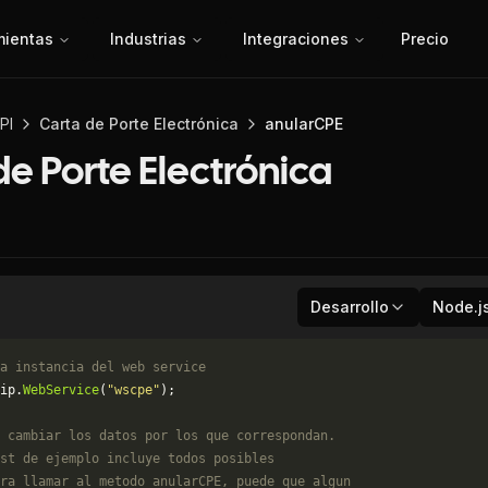
mientas
Industrias
Integraciones
Precio
PI
Carta de Porte Electrónica
anularCPE
de Porte Electrónica
Desarrollo
Node.j
a instancia del web service
ip.
WebService
(
"wscpe"
);
 cambiar los datos por los que correspondan. 
st de ejemplo incluye todos posibles 
ra llamar al metodo anularCPE, puede que algun