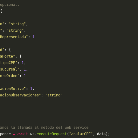
opcional.
{
n"
: 
"string"
,
"
: 
"string"
,
Representada"
: 
1
d"
: {
aPorte"
: {
tipoCPE"
: 
1
,
sucursal"
: 
1
,
nroOrden"
: 
1
acionMotivo"
: 
1
,
acionObservaciones"
: 
"string"
amos la llamada al metodo del web service
ponse 
=
 await
 ws.
executeRequest
(
"anularCPE"
, data);