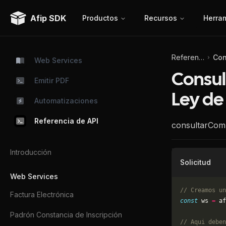
Afip SDK
Productos
Recursos
Herra
Referencia de API
Web Services
Consul
Emitir PDF
Ley de
Automatizaciones
Referencia de API
consultarCom
Introducción
Solicitud
Web Services
// Creamos un
Factura Electrónica
const
 ws 
=
 af
Padrón Constancia de Inscripción
// Aqui deben