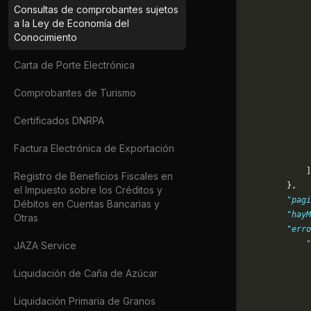
Consultas de comprobantes sujetos
             
a la Ley de Economía del
             
Conocimiento
             
             
Carta de Porte Electrónica
             
             
Comprobantes de Turismo
             
             
Certificados DNRPA
             
             
Factura Electrónica de Exportación
             
            ]
Registro de Beneficios Fiscales en
        },
el Impuesto sobre los Créditos y
        "pagi
Débitos en Cuentas Bancarias y
        "hayM
Otras
        "erro
            "
JAZA Service
             
Liquidación de Caña de Azúcar
             
             
Liquidación Primaria de Granos
             