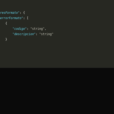
resFormato"
: {
errorFormato"
: [
   {
       "codigo"
: 
"string"
,
       "descripcion"
: 
"string"
   }