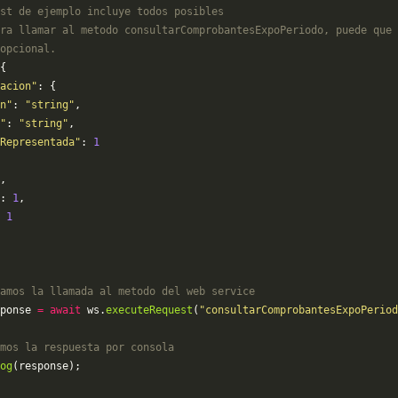
st de ejemplo incluye todos posibles 
ra llamar al metodo consultarComprobantesExpoPeriodo, puede que 
opcional.
{
acion"
: {
n"
: 
"string"
,
"
: 
"string"
,
Representada"
: 
1
,
: 
1
,
 
1
amos la llamada al metodo del web service
ponse 
=
 await
 ws.
executeRequest
(
"consultarComprobantesExpoPeriod
mos la respuesta por consola
og
(response);