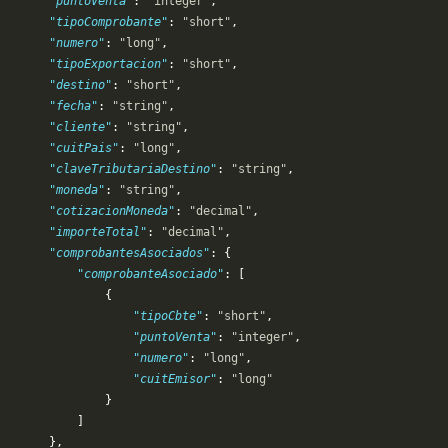
       "puntoVenta"
: 
"integer"
,
       "tipoComprobante"
: 
"short"
,
       "numero"
: 
"long"
,
       "tipoExportacion"
: 
"short"
,
       "destino"
: 
"short"
,
       "fecha"
: 
"string"
,
       "cliente"
: 
"string"
,
       "cuitPais"
: 
"long"
,
       "claveTributariaDestino"
: 
"string"
,
       "moneda"
: 
"string"
,
       "cotizacionMoneda"
: 
"decimal"
,
       "importeTotal"
: 
"decimal"
,
       "comprobantesAsociados"
: {
            "comprobanteAsociado"
: [
               {
                   "tipoCbte"
: 
"short"
,
                   "puntoVenta"
: 
"integer"
,
                   "numero"
: 
"long"
,
                   "cuitEmisor"
: 
"long"
               }
           ]
       },