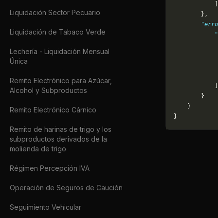
            ]
Liquidación Sector Pecuario
        },
        "erro
Liquidación de Tabaco Verde
            "
             
Lechería - Liquidación Mensual
             
Única
             
             
Remito Electrónico para Azúcar,
            ]
Alcohol y Subproductos
        }
    }
Remito Electrónico Cárnico
}
Remito de harinas de trigo y los
subproductos derivados de la
molienda de trigo
Régimen Percepción IVA
Operación de Seguros de Caución
Seguimiento Vehicular