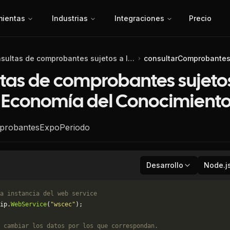
mientas
Industrias
Integraciones
Precio
Consultas de comprobantes sujetos a la Ley de Economía del Conocimiento
consultarComprobantes
tas de comprobantes sujetos
 Economía del Conocimient
probantesExpoPeriodo
Desarrollo
Node.j
a instancia del web service
ip.
WebService
(
"wscec"
);
 cambiar los datos por los que correspondan. 