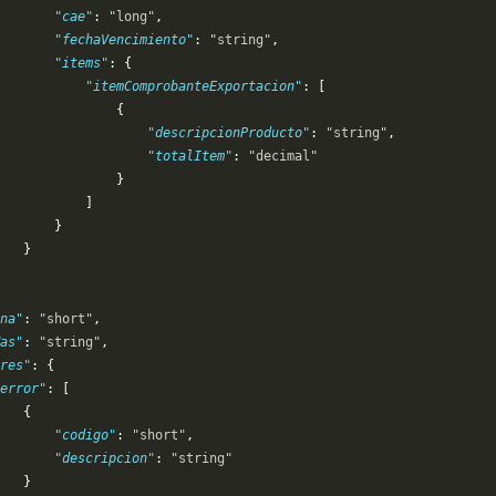
       "cae"
: 
"long"
,
       "fechaVencimiento"
: 
"string"
,
       "items"
: {
           "itemComprobanteExportacion"
: [
               {
                   "descripcionProducto"
: 
"string"
,
                   "totalItem"
: 
"decimal"
               }
           ]
       }
   }
na"
: 
"short"
,
as"
: 
"string"
,
res"
: {
error"
: [
   {
       "codigo"
: 
"short"
,
       "descripcion"
: 
"string"
   }