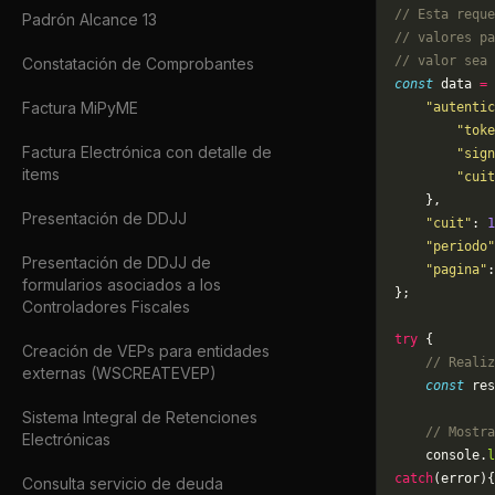
// Esta reque
Padrón Alcance 13
// valores pa
// valor sea 
Constatación de Comprobantes
const
 data 
=
 
Factura MiPyME
    "autentic
        "toke
Factura Electrónica con detalle de
        "sign
items
        "cuit
    },
Presentación de DDJJ
    "cuit"
: 
1
    "periodo"
Presentación de DDJJ de
    "pagina"
:
formularios asociados a los
};
Controladores Fiscales
try
 {
Creación de VEPs para entidades
    // Realiz
externas (WSCREATEVEP)
    const
 res
Sistema Integral de Retenciones
    // Mostra
Electrónicas
    console.
l
catch
(error){
Consulta servicio de deuda