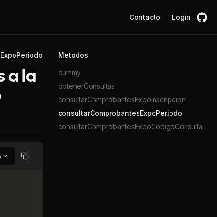
Contacto
Login
ExpoPeriodo
Metodos
dummy
 a la
obtenerConsultas
o
consultarComprobantesExpoInscripcion
consultarComprobantesExpoPeriodo
consultarComprobantesExpoCodigoConsulta
s
Copiar