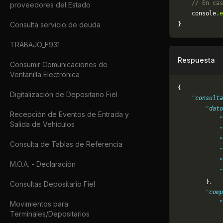
    // En cas
proveedores del Estado
	console.
e
Consulta servicio de deuda
}
TRABAJO_F931
Respuesta
Consumir Comunicaciones de
Ventanilla Electrónica
{
Digitalización de Depositario Fiel
    "consulta
        "dat
Recepción de Eventos de Entrada y
            "
Salida de Vehículos
            "
            "
Consulta de Tablas de Referencia
            "
            "
M.O.A. - Declaración
            "
        },
Consultas Depositario Fiel
        "comp
            "
Movimientos para
Terminales/Depositarios
             