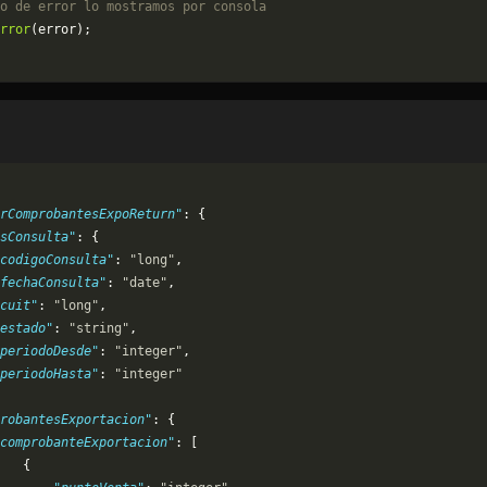
o de error lo mostramos por consola
rror
(error);
rComprobantesExpoReturn"
: {
osConsulta"
: {
codigoConsulta"
: 
"long"
,
fechaConsulta"
: 
"date"
,
cuit"
: 
"long"
,
estado"
: 
"string"
,
periodoDesde"
: 
"integer"
,
periodoHasta"
: 
"integer"
robantesExportacion"
: {
comprobanteExportacion"
: [
   {