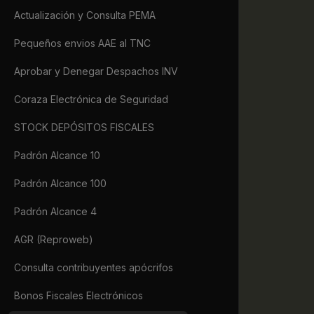
             
Actualización y Consulta PEMA
             
             
Pequeños envios AAE al TNC
             
             
Aprobar y Denegar Despachos INV
             
             
Coraza Electrónica de Seguridad
             
             
STOCK DEPÓSITOS FISCALES
             
             
Padrón Alcance 10
             
             
Padrón Alcance 100
            
             
Padrón Alcance 4
             
             
AGR (Reproweb)
             
             
Consulta contribuyentes apócrifos
             
Bonos Fiscales Electrónicos
             
             