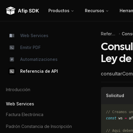
Afip SDK
Productos
Recursos
Herra
Referencia de API
Web Services
Consul
Emitir PDF
Ley de
Automatizaciones
Referencia de API
consultarCom
Introducción
Solicitud
Web Services
// Creamos un
Factura Electrónica
const
 ws 
=
 af
Padrón Constancia de Inscripción
// Aqui deben