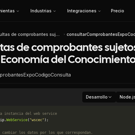
mientas
Industrias
Integraciones
Precio
Consultas de comprobantes sujetos a la Ley de Economía del Conocimiento
consultarComprobantesExpoCod
tas de comprobantes sujetos
 Economía del Conocimient
probantesExpoCodigoConsulta
Desarrollo
Node.j
a instancia del web service
ip.
WebService
(
"wscec"
);
 cambiar los datos por los que correspondan. 