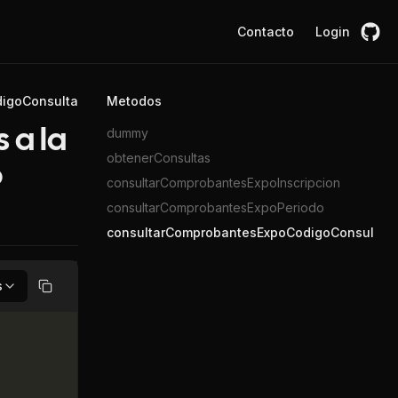
Contacto
Login
igoConsulta
Metodos
dummy
 a la
obtenerConsultas
o
consultarComprobantesExpoInscripcion
consultarComprobantesExpoPeriodo
consultarComprobantesExpoCodigoConsulta
s
Copiar