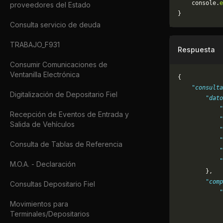
	console.
e
proveedores del Estado
}
Consulta servicio de deuda
TRABAJO_F931
Respuesta
Consumir Comunicaciones de
Ventanilla Electrónica
{
    "consulta
Digitalización de Depositario Fiel
        "dat
            "
Recepción de Eventos de Entrada y
            "
Salida de Vehículos
            "
            "
Consulta de Tablas de Referencia
            "
            "
M.O.A. - Declaración
        },
        "comp
Consultas Depositario Fiel
            "
             
Movimientos para
Terminales/Depositarios
             