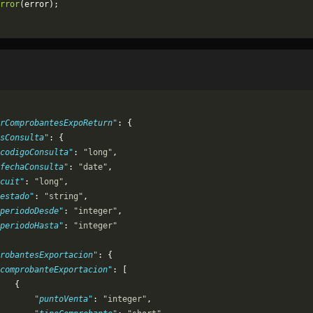
rror
(error);
rComprobantesExpoReturn"
: {
osConsulta"
: {
codigoConsulta"
: 
"long"
,
fechaConsulta"
: 
"date"
,
cuit"
: 
"long"
,
estado"
: 
"string"
,
periodoDesde"
: 
"integer"
,
periodoHasta"
: 
"integer"
robantesExportacion"
: {
comprobanteExportacion"
: [
   {
       "puntoVenta"
: 
"integer"
,