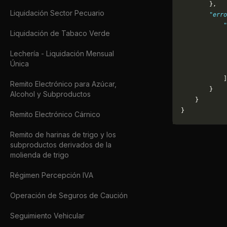
        },
Liquidación Sector Pecuario
        "erro
            "
Liquidación de Tabaco Verde
             
             
Lechería - Liquidación Mensual
             
Única
             
            ]
Remito Electrónico para Azúcar,
        }
Alcohol y Subproductos
    }
}
Remito Electrónico Cárnico
Remito de harinas de trigo y los
subproductos derivados de la
molienda de trigo
Régimen Percepción IVA
Operación de Seguros de Caución
Seguimiento Vehicular