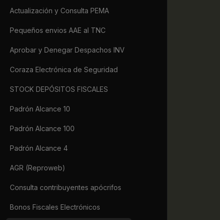
             
Actualización y Consulta PEMA
             
             
Pequeños envios AAE al TNC
             
             
Aprobar y Denegar Despachos INV
             
             
Coraza Electrónica de Seguridad
             
             
STOCK DEPÓSITOS FISCALES
             
             
Padrón Alcance 10
             
            
Padrón Alcance 100
             
             
Padrón Alcance 4
             
             
AGR (Reproweb)
             
             
Consulta contribuyentes apócrifos
             
Bonos Fiscales Electrónicos
             
             