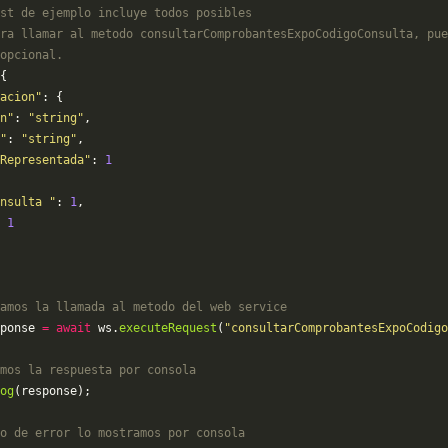
st de ejemplo incluye todos posibles 
ra llamar al metodo consultarComprobantesExpoCodigoConsulta, pue
opcional.
{
acion"
: {
n"
: 
"string"
,
"
: 
"string"
,
Representada"
: 
1
nsulta "
: 
1
,
 
1
amos la llamada al metodo del web service
ponse 
=
 await
 ws.
executeRequest
(
"consultarComprobantesExpoCodigo
mos la respuesta por consola
og
(response);
o de error lo mostramos por consola