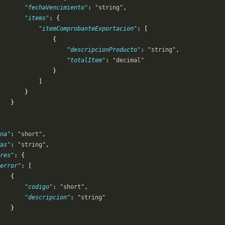
       "fechaVencimiento"
: 
"string"
,
       "items"
: {
           "itemComprobanteExportacion"
: [
               {
                   "descripcionProducto"
: 
"string"
,
                   "totalItem"
: 
"decimal"
               }
           ]
       }
   }
na"
: 
"short"
,
as"
: 
"string"
,
res"
: {
error"
: [
   {
       "codigo"
: 
"short"
,
       "descripcion"
: 
"string"
   }