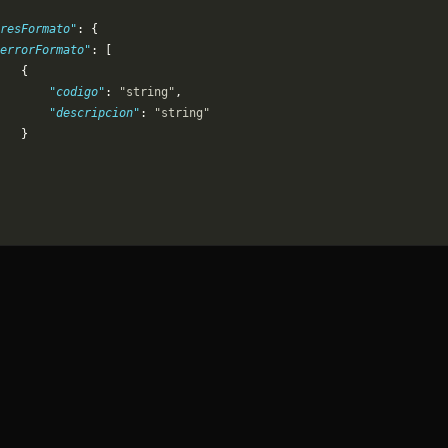
resFormato"
: {
errorFormato"
: [
   {
       "codigo"
: 
"string"
,
       "descripcion"
: 
"string"
   }