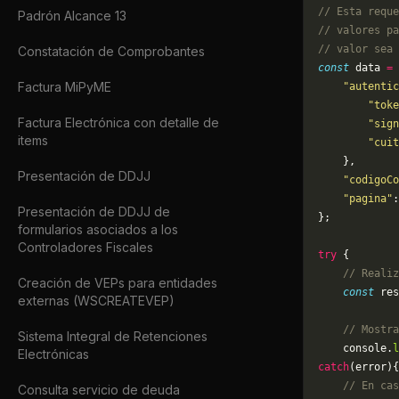
// Esta reque
Padrón Alcance 13
// valores pa
// valor sea 
Constatación de Comprobantes
const
 data 
=
 
Factura MiPyME
    "autentic
        "toke
Factura Electrónica con detalle de
        "sign
items
        "cuit
    },
Presentación de DDJJ
    "codigoCo
    "pagina"
:
Presentación de DDJJ de
};
formularios asociados a los
Controladores Fiscales
try
 {
    // Realiz
Creación de VEPs para entidades
    const
 res
externas (WSCREATEVEP)
    // Mostra
Sistema Integral de Retenciones
    console.
l
Electrónicas
catch
(error){
    // En cas
Consulta servicio de deuda