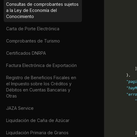
Consultas de comprobantes sujetos
             
a la Ley de Economía del
             
Conocimiento
             
             
Carta de Porte Electrónica
             
             
Comprobantes de Turismo
             
             
Certificados DNRPA
             
             
Factura Electrónica de Exportación
            ]
        },
Registro de Beneficios Fiscales en
        "pagi
el Impuesto sobre los Créditos y
        "hayM
Débitos en Cuentas Bancarias y
        "erro
Otras
            "
             
JAZA Service
             
Liquidación de Caña de Azúcar
             
             
Liquidación Primaria de Granos
            ]