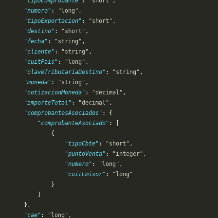
       "tipoComprobante"
: 
"short"
,
       "numero"
: 
"long"
,
       "tipoExportacion"
: 
"short"
,
       "destino"
: 
"short"
,
       "fecha"
: 
"string"
,
       "cliente"
: 
"string"
,
       "cuitPais"
: 
"long"
,
       "claveTributariaDestino"
: 
"string"
,
       "moneda"
: 
"string"
,
       "cotizacionMoneda"
: 
"decimal"
,
       "importeTotal"
: 
"decimal"
,
       "comprobantesAsociados"
: {
            "comprobanteAsociado"
: [
               {
                   "tipoCbte"
: 
"short"
,
                   "puntoVenta"
: 
"integer"
,
                   "numero"
: 
"long"
,
                   "cuitEmisor"
: 
"long"
               }
           ]
       },
       "cae"
: 
"long"
,