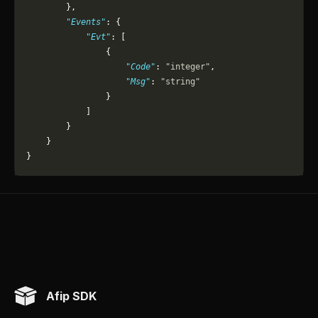
        },
        "Events"
: {
            "Evt"
: [
                {
                    "Code"
: 
"integer"
,
                    "Msg"
: 
"string"
                }
            ]
        }
    }
}
Afip SDK