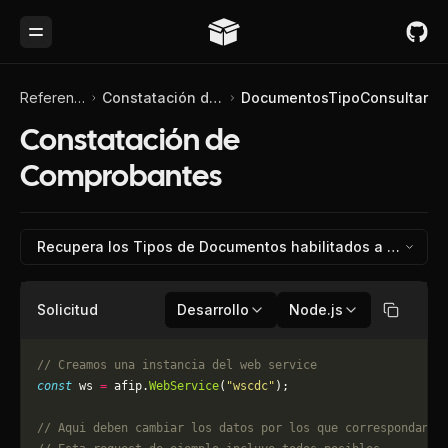
Toggle Menu
Referencia de API
Constatación de Comprobantes
DocumentosTipoConsultar
Constatación de
Comprobantes
Recupera los Tipos de Documentos habilitados a consulta
Solicitud
Desarrollo
Node.js
Copiar
// Creamos una instancia del web service
const
 ws 
=
 afip.
WebService
(
"wscdc"
);
// Aqui deben cambiar los datos por los que correspondan. 