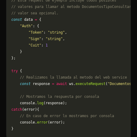
// Esta request de ejemplo incluye todos posibles 
// valores para llamar al metodo DocumentosTipoConsultar, 
// valor sea opcional.
const
 data 
=
 {
    "Auth"
: {
        "Token"
: 
"string"
,
        "Sign"
: 
"string"
,
        "Cuit"
: 
1
    }
};
try
 {
    // Realizamos la llamada al metodo del web service
    const
 response 
=
 await
 ws.
executeRequest
(
"DocumentosTi
    // Mostramos la respuesta por consola
    console.
log
(response);
catch
(error){
    // En caso de error lo mostramos por consola
	console.
error
(error);
}