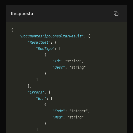
Respuesta
Copiar
{
    "DocumentosTipoConsultarResult"
: {
        "ResultGet"
: {
            "DocTipo"
: [
                {
                    "Id"
: 
"string"
,
                    "Desc"
: 
"string"
                }
            ]
        },
        "Errors"
: {
            "Err"
: [
                {
                    "Code"
: 
"integer"
,
                    "Msg"
: 
"string"
                }
            ]