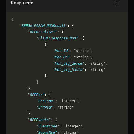
Respuesta
Copiar
{
    "BFEGetPARAM_MONResult"
: {
        "BFEResultGet"
: {
            "ClsBFEResponse_Mon"
: [
                {
                    "Mon_Id"
: 
"string"
,
                    "Mon_Ds"
: 
"string"
,
                    "Mon_vig_desde"
: 
"string"
,
                    "Mon_vig_hasta"
: 
"string"
                }
            ]
        },
        "BFEErr"
: {
            "ErrCode"
: 
"integer"
,
            "ErrMsg"
: 
"string"
        },
        "BFEEvents"
: {
            "EventCode"
: 
"integer"
,
            "EventMsg"
: 
"string"