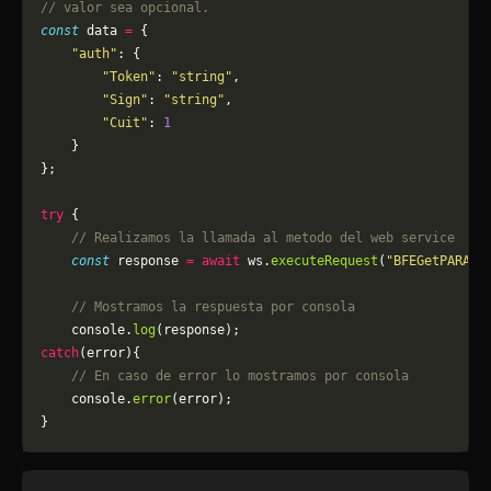
// valor sea opcional.
const
 data 
=
 {
    "auth"
: {
        "Token"
: 
"string"
,
        "Sign"
: 
"string"
,
        "Cuit"
: 
1
    }
};
try
 {
    // Realizamos la llamada al metodo del web service
    const
 response 
=
 await
 ws.
executeRequest
(
"BFEGetPARAM_
    // Mostramos la respuesta por consola
    console.
log
(response);
catch
(error){
    // En caso de error lo mostramos por consola
	console.
error
(error);
}