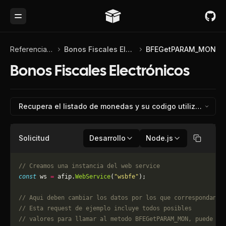
Toggle Menu
Referencia de API
Bonos Fiscales Electrónicos
BFEGetPARAM_MON
Bonos Fiscales Electrónicos
Recupera el listado de monedas y su codigo utiliz
Solicitud
Desarrollo
Node.js
Copiar
// Creamos una instancia del web service
const
 ws 
=
 afip.
WebService
(
"wsbfe"
);
// Aqui deben cambiar los datos por los que correspondan. 
// Esta request de ejemplo incluye todos posibles 
// valores para llamar al metodo BFEGetPARAM_MON, puede qu