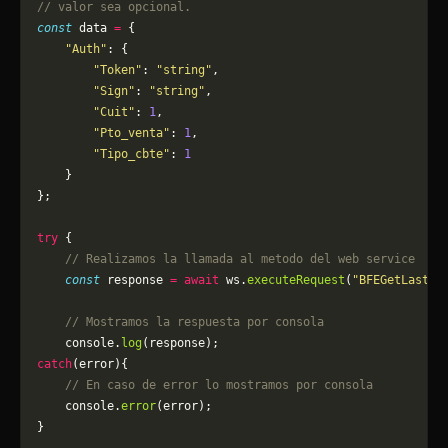
// valor sea opcional.
const
 data 
=
 {
    "Auth"
: {
        "Token"
: 
"string"
,
        "Sign"
: 
"string"
,
        "Cuit"
: 
1
,
        "Pto_venta"
: 
1
,
        "Tipo_cbte"
: 
1
    }
};
try
 {
    // Realizamos la llamada al metodo del web service
    const
 response 
=
 await
 ws.
executeRequest
(
"BFEGetLast_C
    // Mostramos la respuesta por consola
    console.
log
(response);
catch
(error){
    // En caso de error lo mostramos por consola
	console.
error
(error);
}