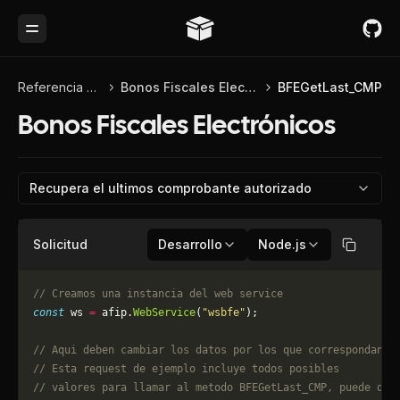
Toggle Menu
Referencia de API
Bonos Fiscales Electrónicos
BFEGetLast_CMP
Bonos Fiscales Electrónicos
Recupera el ultimos comprobante autorizado
Solicitud
Desarrollo
Node.js
Copiar
// Creamos una instancia del web service
const
 ws 
=
 afip.
WebService
(
"wsbfe"
);
// Aqui deben cambiar los datos por los que correspondan. 
// Esta request de ejemplo incluye todos posibles 
// valores para llamar al metodo BFEGetLast_CMP, puede que