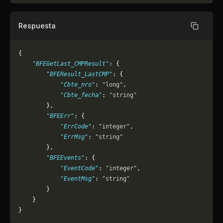
Respuesta
Copiar
{
    "BFEGetLast_CMPResult"
: {
        "BFEResult_LastCMP"
: {
            "Cbte_nro"
: 
"long"
,
            "Cbte_fecha"
: 
"string"
        },
        "BFEErr"
: {
            "ErrCode"
: 
"integer"
,
            "ErrMsg"
: 
"string"
        },
        "BFEEvents"
: {
            "EventCode"
: 
"integer"
,
            "EventMsg"
: 
"string"
        }
    }
}