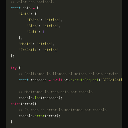
// valor sea opcional.
const
 data 
=
 {
    "Auth"
: {
        "Token"
: 
"string"
,
        "Sign"
: 
"string"
,
        "Cuit"
: 
1
    },
    "MonId"
: 
"string"
,
    "FchCotiz"
: 
"string"
};
try
 {
    // Realizamos la llamada al metodo del web service
    const
 response 
=
 await
 ws.
executeRequest
(
"BFEGetCotiza
    // Mostramos la respuesta por consola
    console.
log
(response);
catch
(error){
    // En caso de error lo mostramos por consola
	console.
error
(error);
}