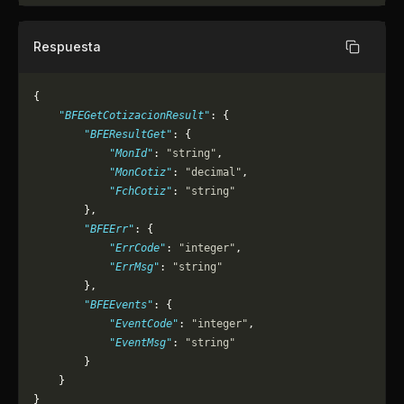
Respuesta
Copiar
{
    "BFEGetCotizacionResult"
: {
        "BFEResultGet"
: {
            "MonId"
: 
"string"
,
            "MonCotiz"
: 
"decimal"
,
            "FchCotiz"
: 
"string"
        },
        "BFEErr"
: {
            "ErrCode"
: 
"integer"
,
            "ErrMsg"
: 
"string"
        },
        "BFEEvents"
: {
            "EventCode"
: 
"integer"
,
            "EventMsg"
: 
"string"
        }
    }
}