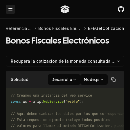
Toggle Menu
Referencia de API
Bonos Fiscales Electrónicos
BFEGetCotizacion
Bonos Fiscales Electrónicos
Recupera la cotizacion de la moneda consultada y su fec
Solicitud
Desarrollo
Node.js
Copiar
// Creamos una instancia del web service
const
 ws 
=
 afip.
WebService
(
"wsbfe"
);
// Aqui deben cambiar los datos por los que correspondan. 
// Esta request de ejemplo incluye todos posibles 
// valores para llamar al metodo BFEGetCotizacion, puede q