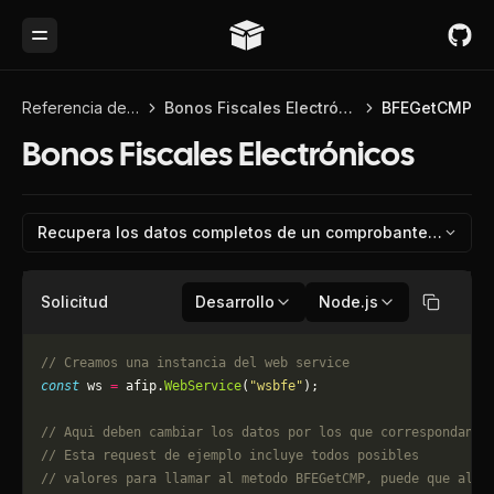
Toggle Menu
Referencia de API
Bonos Fiscales Electrónicos
BFEGetCMP
Bonos Fiscales Electrónicos
Recupera los datos completos de un comprobante ya auto
Solicitud
Desarrollo
Node.js
Copiar
// Creamos una instancia del web service
const
 ws 
=
 afip.
WebService
(
"wsbfe"
);
// Aqui deben cambiar los datos por los que correspondan. 
// Esta request de ejemplo incluye todos posibles 
// valores para llamar al metodo BFEGetCMP, puede que algu