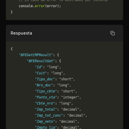
    // En caso de error lo mostramos por consola
	console.
error
(error);
}
Respuesta
Copiar
{
    "BFEGetCMPResult"
: {
        "BFEResultGet"
: {
            "Id"
: 
"long"
,
            "Cuit"
: 
"long"
,
            "Tipo_doc"
: 
"short"
,
            "Nro_doc"
: 
"long"
,
            "Tipo_cbte"
: 
"short"
,
            "Punto_vta"
: 
"integer"
,
            "Cbte_nro"
: 
"long"
,
            "Imp_total"
: 
"decimal"
,
            "Imp_tot_conc"
: 
"decimal"
,
            "Imp_neto"
: 
"decimal"
,
            "Impto_liq"
: 
"decimal"
,