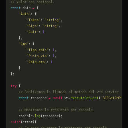
// valor sea opcional.
const
 data 
=
 {
    "Auth"
: {
        "Token"
: 
"string"
,
        "Sign"
: 
"string"
,
        "Cuit"
: 
1
    },
    "Cmp"
: {
        "Tipo_cbte"
: 
1
,
        "Punto_vta"
: 
1
,
        "Cbte_nro"
: 
1
    }
};
try
 {
    // Realizamos la llamada al metodo del web service
    const
 response 
=
 await
 ws.
executeRequest
(
"BFEGetCMP"
, 
    // Mostramos la respuesta por consola
    console.
log
(response);
catch
(error){