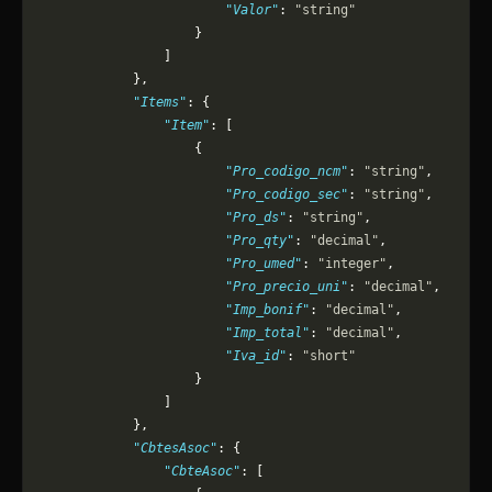
                        "Valor"
: 
"string"
                    }
                ]
            },
            "Items"
: {
                "Item"
: [
                    {
                        "Pro_codigo_ncm"
: 
"string"
,
                        "Pro_codigo_sec"
: 
"string"
,
                        "Pro_ds"
: 
"string"
,
                        "Pro_qty"
: 
"decimal"
,
                        "Pro_umed"
: 
"integer"
,
                        "Pro_precio_uni"
: 
"decimal"
,
                        "Imp_bonif"
: 
"decimal"
,
                        "Imp_total"
: 
"decimal"
,
                        "Iva_id"
: 
"short"
                    }
                ]
            },
            "CbtesAsoc"
: {
                "CbteAsoc"
: [