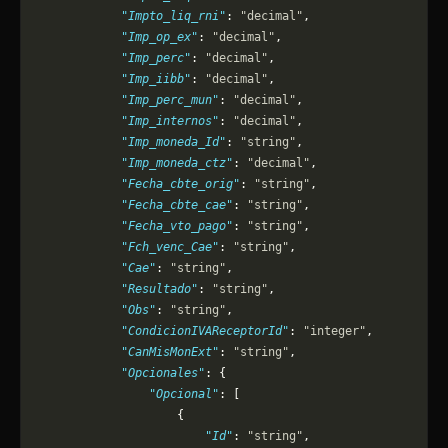
            "Impto_liq_rni"
: 
"decimal"
,
            "Imp_op_ex"
: 
"decimal"
,
            "Imp_perc"
: 
"decimal"
,
            "Imp_iibb"
: 
"decimal"
,
            "Imp_perc_mun"
: 
"decimal"
,
            "Imp_internos"
: 
"decimal"
,
            "Imp_moneda_Id"
: 
"string"
,
            "Imp_moneda_ctz"
: 
"decimal"
,
            "Fecha_cbte_orig"
: 
"string"
,
            "Fecha_cbte_cae"
: 
"string"
,
            "Fecha_vto_pago"
: 
"string"
,
            "Fch_venc_Cae"
: 
"string"
,
            "Cae"
: 
"string"
,
            "Resultado"
: 
"string"
,
            "Obs"
: 
"string"
,
            "CondicionIVAReceptorId"
: 
"integer"
,
            "CanMisMonExt"
: 
"string"
,
            "Opcionales"
: {
                "Opcional"
: [
                    {
                        "Id"
: 
"string"
,