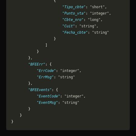
                    {
                        "Tipo_cbte"
: 
"short"
,
                        "Punto_vta"
: 
"integer"
,
                        "Cbte_nro"
: 
"long"
,
                        "Cuit"
: 
"string"
,
                        "Fecha_cbte"
: 
"string"
                    }
                ]
            }
        },
        "BFEErr"
: {
            "ErrCode"
: 
"integer"
,
            "ErrMsg"
: 
"string"
        },
        "BFEEvents"
: {
            "EventCode"
: 
"integer"
,
            "EventMsg"
: 
"string"
        }
    }
}