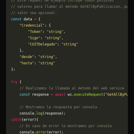
// Esta request de ejemplo incluye todos posibles 
// valores para llamar al metodo GetAllByPublicacion, pued
// valor sea opcional.
const
 data 
=
 {
    "Credencial"
: {
        "Token"
: 
"string"
,
        "Sign"
: 
"string"
,
        "CUITDelegado"
: 
"string"
    },
    "desde"
: 
"string"
,
    "hasta"
: 
"string"
};
try
 {
    // Realizamos la llamada al metodo del web service
    const
 response 
=
 await
 ws.
executeRequest
(
"GetAllByPubl
    // Mostramos la respuesta por consola
    console.
log
(response);
catch
(error){
    // En caso de error lo mostramos por consola
	console.
error
(error);