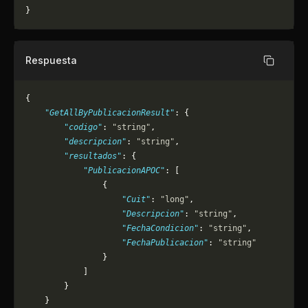
}
Respuesta
Copiar
{
    "GetAllByPublicacionResult"
: {
        "codigo"
: 
"string"
,
        "descripcion"
: 
"string"
,
        "resultados"
: {
            "PublicacionAPOC"
: [
                {
                    "Cuit"
: 
"long"
,
                    "Descripcion"
: 
"string"
,
                    "FechaCondicion"
: 
"string"
,
                    "FechaPublicacion"
: 
"string"
                }
            ]
        }
    }