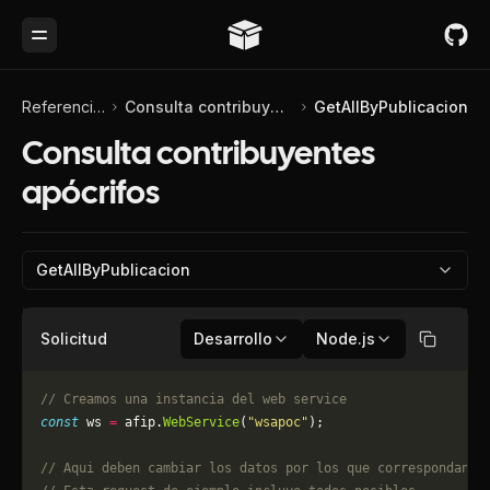
Toggle Menu
Referencia de API
Consulta contribuyentes apócrifos
GetAllByPublicacion
Consulta contribuyentes
apócrifos
GetAllByPublicacion
Solicitud
Desarrollo
Node.js
Copiar
// Creamos una instancia del web service
const
 ws 
=
 afip.
WebService
(
"wsapoc"
);
// Aqui deben cambiar los datos por los que correspondan. 