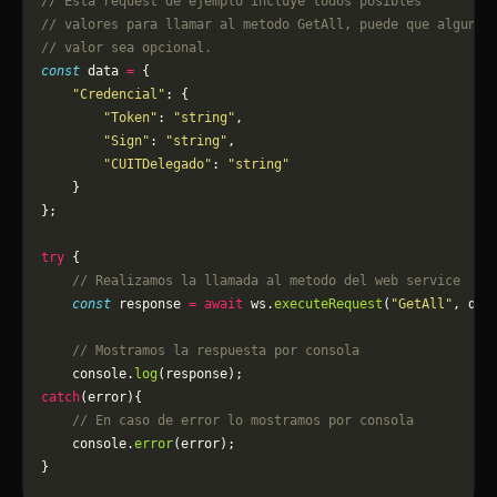
// Esta request de ejemplo incluye todos posibles 
// valores para llamar al metodo GetAll, puede que algun
// valor sea opcional.
const
 data 
=
 {
    "Credencial"
: {
        "Token"
: 
"string"
,
        "Sign"
: 
"string"
,
        "CUITDelegado"
: 
"string"
    }
};
try
 {
    // Realizamos la llamada al metodo del web service
    const
 response 
=
 await
 ws.
executeRequest
(
"GetAll"
, dat
    // Mostramos la respuesta por consola
    console.
log
(response);
catch
(error){
    // En caso de error lo mostramos por consola
	console.
error
(error);
}