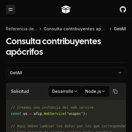
Toggle Menu
Referencia de API
Consulta contribuyentes apócrifos
GetAll
Consulta contribuyentes
apócrifos
GetAll
Solicitud
Desarrollo
Node.js
Copiar
// Creamos una instancia del web service
const
 ws 
=
 afip.
WebService
(
"wsapoc"
);
// Aqui deben cambiar los datos por los que correspondan. 