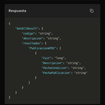
Respuesta
Copiar
{
    "GetAllResult"
: {
        "codigo"
: 
"string"
,
        "descripcion"
: 
"string"
,
        "resultados"
: {
            "PublicacionAPOC"
: [
                {
                    "Cuit"
: 
"long"
,
                    "Descripcion"
: 
"string"
,
                    "FechaCondicion"
: 
"string"
,
                    "FechaPublicacion"
: 
"string"
                }
            ]
        }
    }
}