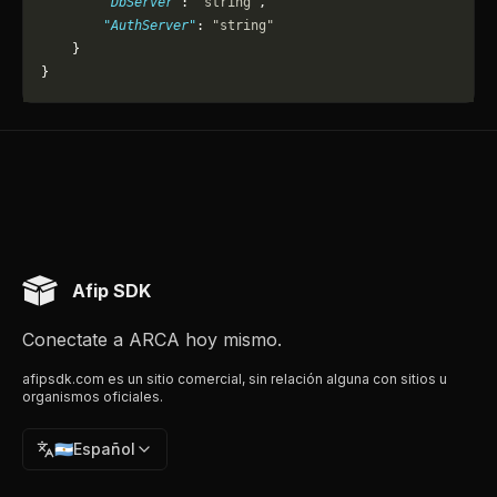
        "DbServer"
: 
"string"
,
        "AuthServer"
: 
"string"
    }
}
Afip SDK
Conectate a ARCA hoy mismo.
afipsdk.com es un sitio comercial, sin relación alguna con sitios u
organismos oficiales.
🇦🇷
Español