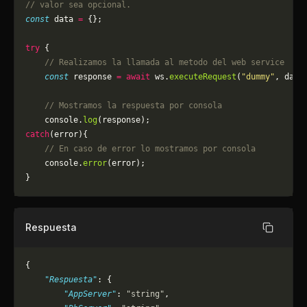
// valor sea opcional.
const
 data 
=
 {};
try
 {
    // Realizamos la llamada al metodo del web service
    const
 response 
=
 await
 ws.
executeRequest
(
"dummy"
, data
    // Mostramos la respuesta por consola
    console.
log
(response);
catch
(error){
    // En caso de error lo mostramos por consola
	console.
error
(error);
}
Respuesta
Copiar
{
    "Respuesta"
: {
        "AppServer"
: 
"string"
,