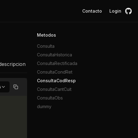
Contacto
Login
Metodos
Consulta
ConsultaHistorica
ConsultaRectificada
descripcion
ConsultaCondRet
ConsultaCodResp
s
ConsultaCantCuit
Copiar
ConsultaObs
dummy