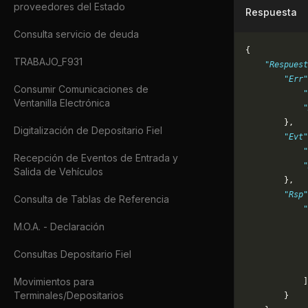
proveedores del Estado
Respuesta
Consulta servicio de deuda
{
TRABAJO_F931
    "Respuest
        "Err"
Consumir Comunicaciones de
            "
Ventanilla Electrónica
            "
        },
Digitalización de Depositario Fiel
        "Evt"
            "
Recepción de Eventos de Entrada y
            "
Salida de Vehículos
        },
        "Rsp"
Consulta de Tablas de Referencia
            "
             
M.O.A. - Declaración
             
             
Consultas Depositario Fiel
             
Movimientos para
            ]
Terminales/Depositarios
        }