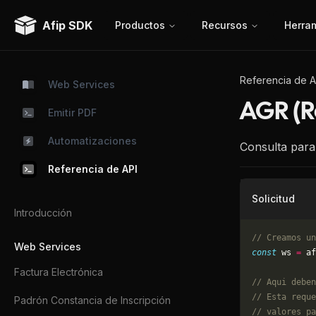
Afip SDK
Productos
Recursos
Herra
Referencia de A
Web Services
AGR (
Emitir PDF
Automatizaciones
Consulta param
Referencia de API
Solicitud
Introducción
// Creamos un
Web Services
const
 ws 
=
 af
Factura Electrónica
// Aqui deben
// Esta reque
Padrón Constancia de Inscripción
// valores pa