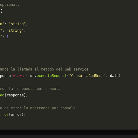
opcional.
{
n"
: 
"string"
,
"
: 
"string"
,
"
: 
1
amos la llamada al metodo del web service
ponse 
=
 await
 ws.
executeRequest
(
"ConsultaCodResp"
, data);
mos la respuesta por consola
og
(response);
o de error lo mostramos por consola
rror
(error);