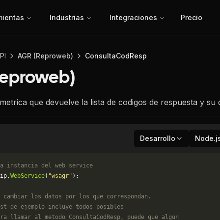
mientas
Industrias
Integraciones
Precio
PI
AGR (Reproweb)
ConsultaCodResp
Reproweb)
etrica que devuelve la lista de codigos de respuesta y su 
Desarrollo
Node.j
a instancia del web service
ip.
WebService
(
"wsagr"
);
 cambiar los datos por los que correspondan. 
st de ejemplo incluye todos posibles 
ra llamar al metodo ConsultaCodResp, puede que algun