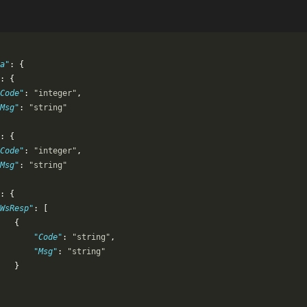
a"
: {
: {
Code"
: 
"integer"
,
Msg"
: 
"string"
: {
Code"
: 
"integer"
,
Msg"
: 
"string"
: {
WsResp"
: [
   {
       "Code"
: 
"string"
,
       "Msg"
: 
"string"
   }