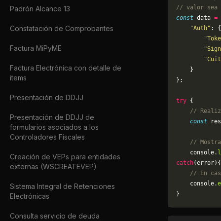
// valor sea 
Padrón Alcance 13
const
 data 
=
 
Constatación de Comprobantes
    "Auth"
: {
        "Toke
Factura MiPyME
        "Sign
        "Cuit
Factura Electrónica con detalle de
    }
items
};
Presentación de DDJJ
try
 {
    // Realiz
Presentación de DDJJ de
    const
 res
formularios asociados a los
Controladores Fiscales
    // Mostra
    console.
l
Creación de VEPs para entidades
catch
(error){
externas (WSCREATEVEP)
    // En cas
	console.
e
Sistema Integral de Retenciones
}
Electrónicas
Consulta servicio de deuda