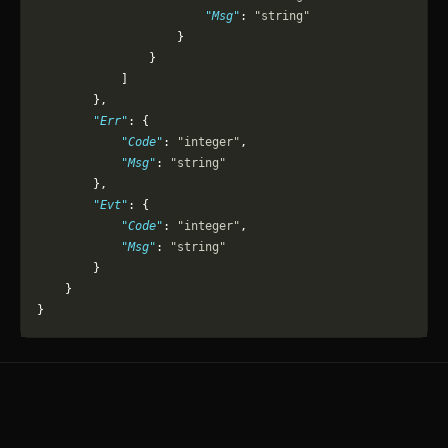
                        "Msg"
: 
"string"
                    }
                }
            ]
        },
        "Err"
: {
            "Code"
: 
"integer"
,
            "Msg"
: 
"string"
        },
        "Evt"
: {
            "Code"
: 
"integer"
,
            "Msg"
: 
"string"
        }
    }
}