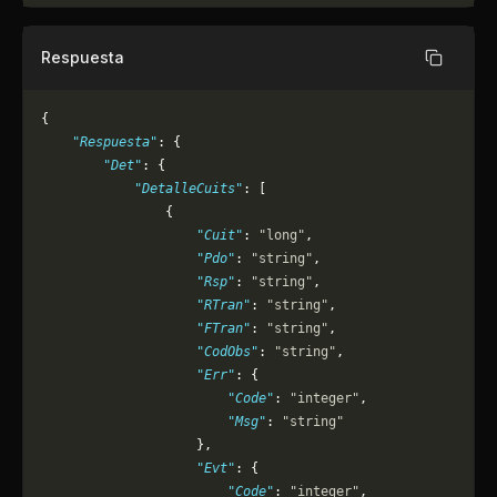
Respuesta
Copiar
{
    "Respuesta"
: {
        "Det"
: {
            "DetalleCuits"
: [
                {
                    "Cuit"
: 
"long"
,
                    "Pdo"
: 
"string"
,
                    "Rsp"
: 
"string"
,
                    "RTran"
: 
"string"
,
                    "FTran"
: 
"string"
,
                    "CodObs"
: 
"string"
,
                    "Err"
: {
                        "Code"
: 
"integer"
,
                        "Msg"
: 
"string"
                    },
                    "Evt"
: {
                        "Code"
: 
"integer"
,