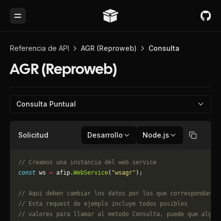
Toggle Menu
Referencia de API
AGR (Reproweb)
Consulta
AGR (Reproweb)
Consulta Puntual
Solicitud
Desarrollo
Node.js
Copiar
// Creamos una instancia del web service
const
 ws 
=
 afip.
WebService
(
"wsagr"
);
// Aqui deben cambiar los datos por los que correspondan. 
// Esta request de ejemplo incluye todos posibles 
// valores para llamar al metodo Consulta, puede que algun