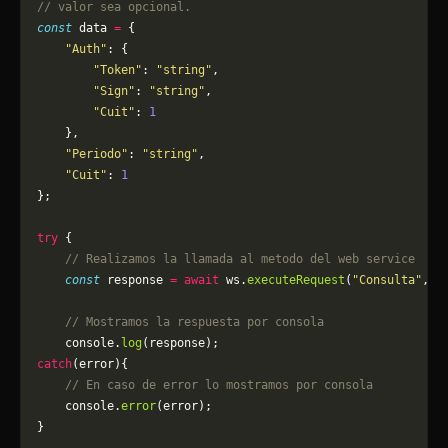
// valor sea opcional.
const
 data 
=
 {
    "Auth"
: {
        "Token"
: 
"string"
,
        "Sign"
: 
"string"
,
        "Cuit"
: 
1
    },
    "Periodo"
: 
"string"
,
    "Cuit"
: 
1
};
try
 {
    // Realizamos la llamada al metodo del web service
    const
 response 
=
 await
 ws.
executeRequest
(
"Consulta"
, d
    // Mostramos la respuesta por consola
    console.
log
(response);
catch
(error){
    // En caso de error lo mostramos por consola
	console.
error
(error);
}