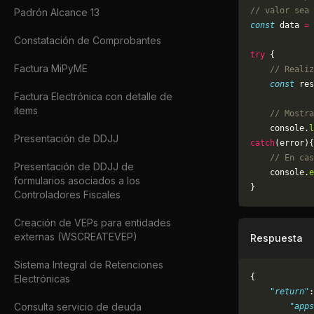
// valor sea 
Padrón Alcance 13
const
 data 
=
 
Constatación de Comprobantes
try
 {
Factura MiPyME
    // Realiz
    const
 res
Factura Electrónica con detalle de
items
    // Mostra
    console.
l
Presentación de DDJJ
catch
(error){
    // En cas
Presentación de DDJJ de
	console.
e
formularios asociados a los
}
Controladores Fiscales
Creación de VEPs para entidades
externas (WSCREATEVEP)
Respuesta
Sistema Integral de Retenciones
{
Electrónicas
    "return"
:
Consulta servicio de deuda
        "apps