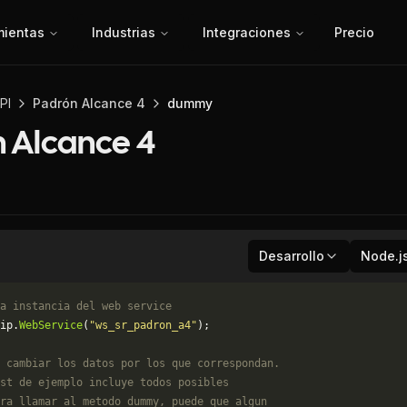
mientas
Industrias
Integraciones
Precio
PI
Padrón Alcance 4
dummy
 Alcance 4
Desarrollo
Node.j
a instancia del web service
ip.
WebService
(
"ws_sr_padron_a4"
);
 cambiar los datos por los que correspondan. 
st de ejemplo incluye todos posibles 
ra llamar al metodo dummy, puede que algun