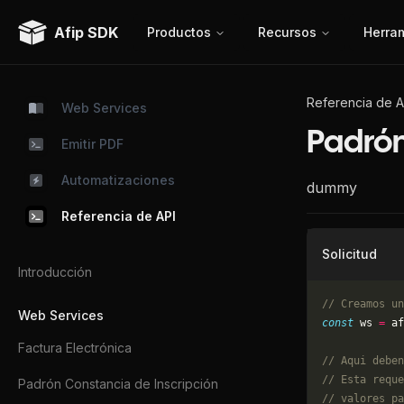
Afip SDK
Productos
Recursos
Herra
Referencia de A
Web Services
Padrón
Emitir PDF
Automatizaciones
dummy
Referencia de API
Solicitud
Introducción
// Creamos un
Web Services
const
 ws 
=
 af
Factura Electrónica
// Aqui deben
// Esta reque
Padrón Constancia de Inscripción
// valores pa