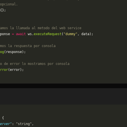
opcional.
{};
amos la llamada al metodo del web service
ponse 
=
 await
 ws.
executeRequest
(
"dummy"
, data);
mos la respuesta por consola
og
(response);
o de error lo mostramos por consola
rror
(error);
 {
erver"
: 
"string"
,