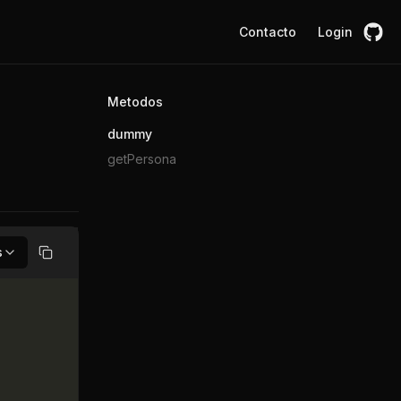
Contacto
Login
Metodos
dummy
getPersona
s
Copiar