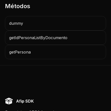
dummy
getIdPersonaListByDocumento
getPersona
Afip SDK