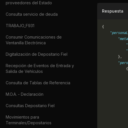
proveedores del Estado
Respuesta
Consulta servicio de deuda
TRABAJO_F931
{
    "persona
Consumir Comunicaciones de
        "meta
Ventanilla Electrónica
            
            "
Digitalización de Depositario Fiel
        },
        "pers
Recepción de Eventos de Entrada y
            {
Salida de Vehículos
             
             
Consulta de Tablas de Referencia
             
             
M.O.A. - Declaración
             
             
Consultas Depositario Fiel
             
Movimientos para
             
Terminales/Depositarios
             