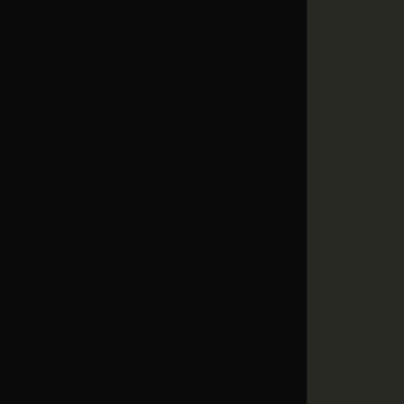
            
             
             
             
             
             
             
             
             
             
             
             
             
             
             
             
             
             
             
             
             