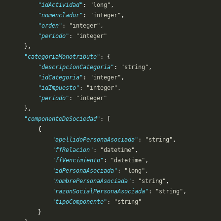
           "idActividad"
: 
"long"
,
           "nomenclador"
: 
"integer"
,
           "orden"
: 
"integer"
,
           "periodo"
: 
"integer"
       },
       "categoriaMonotributo"
: {
            "descripcionCategoria"
: 
"string"
,
           "idCategoria"
: 
"integer"
,
           "idImpuesto"
: 
"integer"
,
           "periodo"
: 
"integer"
       },
       "componenteDeSociedad"
: [
           {
               "apellidoPersonaAsociada"
: 
"string"
,
               "ffRelacion"
: 
"datetime"
,
               "ffVencimiento"
: 
"datetime"
,
               "idPersonaAsociada"
: 
"long"
,
               "nombrePersonaAsociada"
: 
"string"
,
               "razonSocialPersonaAsociada"
: 
"string"
,
               "tipoComponente"
: 
"string"
           }