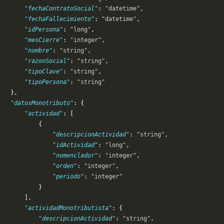
       "fechaContratoSocial"
: 
"datetime"
,
       "fechaFallecimiento"
: 
"datetime"
,
       "idPersona"
: 
"long"
,
       "mesCierre"
: 
"integer"
,
       "nombre"
: 
"string"
,
       "razonSocial"
: 
"string"
,
       "tipoClave"
: 
"string"
,
       "tipoPersona"
: 
"string"
   },
   "datosMonotributo"
: {
       "actividad"
: [
           {
               "descripcionActividad"
: 
"string"
,
               "idActividad"
: 
"long"
,
               "nomenclador"
: 
"integer"
,
               "orden"
: 
"integer"
,
               "periodo"
: 
"integer"
           }
       ],
        "actividadMonotributista"
: {
            "descripcionActividad"
: 
"string"
,