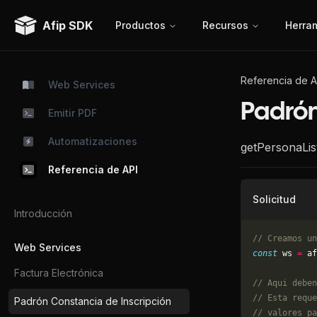
Afip SDK
Productos
Recursos
Herra
Referencia de A
Web Services
Padrón
Emitir PDF
Automatizaciones
getPersonaLis
Referencia de API
Solicitud
Introducción
// Creamos un
Web Services
const
 ws 
=
 af
Factura Electrónica
// Aqui deben
// Esta reque
Padrón Constancia de Inscripción
// valores pa