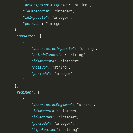
            "descripcionCategoria"
: 
"string"
,
           "idCategoria"
: 
"integer"
,
           "idImpuesto"
: 
"integer"
,
           "periodo"
: 
"integer"
       },
       "impuesto"
: [
           {
               "descripcionImpuesto"
: 
"string"
,
               "estadoImpuesto"
: 
"string"
,
               "idImpuesto"
: 
"integer"
,
               "motivo"
: 
"string"
,
               "periodo"
: 
"integer"
           }
       ],
       "regimen"
: [
           {
               "descripcionRegimen"
: 
"string"
,
               "idImpuesto"
: 
"integer"
,
               "idRegimen"
: 
"integer"
,
               "periodo"
: 
"integer"
,
               "tipoRegimen"
: 
"string"