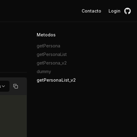
Contacto
Login
Metodos
getPersona
getPersonaList
getPersona_v2
dummy
getPersonaList_v2
s
Copiar