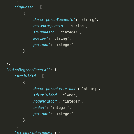
       ],
       "impuesto"
: [
           {
               "descripcionImpuesto"
: 
"string"
,
               "estadoImpuesto"
: 
"string"
,
               "idImpuesto"
: 
"integer"
,
               "motivo"
: 
"string"
,
               "periodo"
: 
"integer"
           }
       ]
   },
   "datosRegimenGeneral"
: {
       "actividad"
: [
           {
               "descripcionActividad"
: 
"string"
,
               "idActividad"
: 
"long"
,
               "nomenclador"
: 
"integer"
,
               "orden"
: 
"integer"
,
               "periodo"
: 
"integer"
           }
       ],
       "categoriaAutonomo"
: {