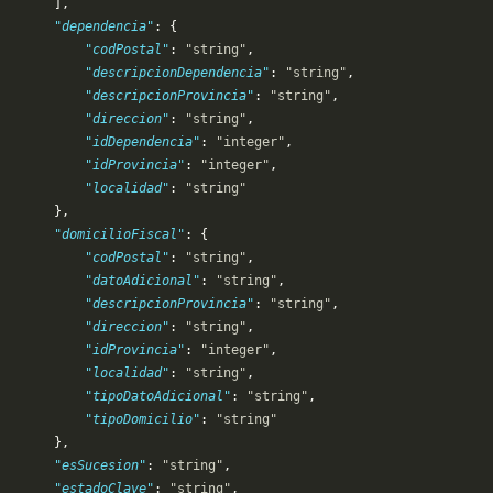
       ],
       "dependencia"
: {
           "codPostal"
: 
"string"
,
           "descripcionDependencia"
: 
"string"
,
            "descripcionProvincia"
: 
"string"
,
           "direccion"
: 
"string"
,
           "idDependencia"
: 
"integer"
,
           "idProvincia"
: 
"integer"
,
           "localidad"
: 
"string"
       },
       "domicilioFiscal"
: {
           "codPostal"
: 
"string"
,
           "datoAdicional"
: 
"string"
,
            "descripcionProvincia"
: 
"string"
,
           "direccion"
: 
"string"
,
           "idProvincia"
: 
"integer"
,
           "localidad"
: 
"string"
,
           "tipoDatoAdicional"
: 
"string"
,
           "tipoDomicilio"
: 
"string"
       },
       "esSucesion"
: 
"string"
,
       "estadoClave"
: 
"string"
,