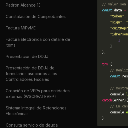
// valor sea 
Padrón Alcance 13
const
 data 
=
 
Constatación de Comprobantes
    "token"
: 
    "sign"
: 
"
Factura MiPyME
    "cuitRepr
    "idPerson
Factura Electrónica con detalle de
        1
items
    ]
};
Presentación de DDJJ
try
 {
Presentación de DDJJ de
    // Realiz
formularios asociados a los
    const
 res
Controladores Fiscales
    // Mostra
Creación de VEPs para entidades
    console.
l
externas (WSCREATEVEP)
catch
(error){
    // En cas
Sistema Integral de Retenciones
	console.
e
Electrónicas
}
Consulta servicio de deuda