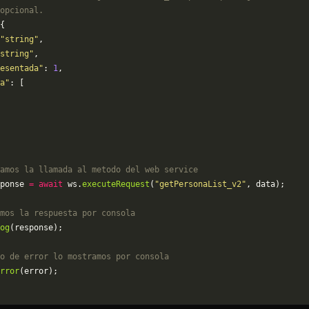
opcional.
{
"string"
,
string"
,
esentada"
: 
1
,
a"
: [
amos la llamada al metodo del web service
ponse 
=
 await
 ws.
executeRequest
(
"getPersonaList_v2"
, data);
mos la respuesta por consola
og
(response);
o de error lo mostramos por consola
rror
(error);