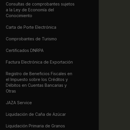
Consultas de comprobantes sujetos
             
a la Ley de Economía del
             
Conocimiento
             
             
Carta de Porte Electrónica
             
             
Comprobantes de Turismo
             
             
Certificados DNRPA
             
             
Factura Electrónica de Exportación
             
             
Registro de Beneficios Fiscales en
             
el Impuesto sobre los Créditos y
             
Débitos en Cuentas Bancarias y
             
Otras
             
JAZA Service
             
             
Liquidación de Caña de Azúcar
             
            
Liquidación Primaria de Granos
            