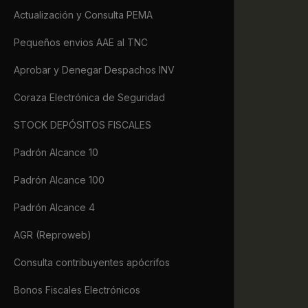
             
Actualización y Consulta PEMA
             
             
Pequeños envios AAE al TNC
             
            
Aprobar y Denegar Despachos INV
             
             
Coraza Electrónica de Seguridad
             
             
STOCK DEPÓSITOS FISCALES
             
             
Padrón Alcance 10
             
             
Padrón Alcance 100
            
             
Padrón Alcance 4
             
             
AGR (Reproweb)
             
Consulta contribuyentes apócrifos
             
             
Bonos Fiscales Electrónicos
             
             