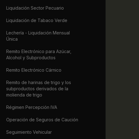
             
Liquidación Sector Pecuario
             
             
Liquidación de Tabaco Verde
             
             
Lechería - Liquidación Mensual
             
Única
            
             
Remito Electrónico para Azúcar,
             
Alcohol y Subproductos
             
             
Remito Electrónico Cárnico
             
             
Remito de harinas de trigo y los
             
subproductos derivados de la
molienda de trigo
             
             
Régimen Percepción IVA
             
             
Operación de Seguros de Caución
             
             
Seguimiento Vehicular
             