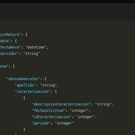
ListReturn"
: {
data"
: {
"fechaHora"
: 
"datetime"
,
servidor"
: 
"string"
ona"
: [
   "datosGenerales"
: {
       "apellido"
: 
"string"
,
       "caracterizacion"
: [
           {
               "descripcionCaracterizacion"
: 
"string"
,
               "fechaSolicitud"
: 
"integer"
,
               "idCaracterizacion"
: 
"integer"
,
               "periodo"
: 
"integer"
           }