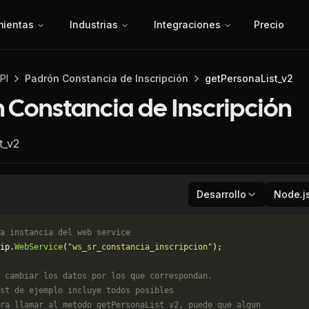
mientas
Industrias
Integraciones
Precio
PI
Padrón Constancia de Inscripción
getPersonaList_v2
 Constancia de Inscripción
t_v2
Desarrollo
Node.j
a instancia del web service
ip.
WebService
(
"ws_sr_constancia_inscripcion"
);
 cambiar los datos por los que correspondan. 
st de ejemplo incluye todos posibles 
ra llamar al metodo getPersonaList_v2, puede que algun