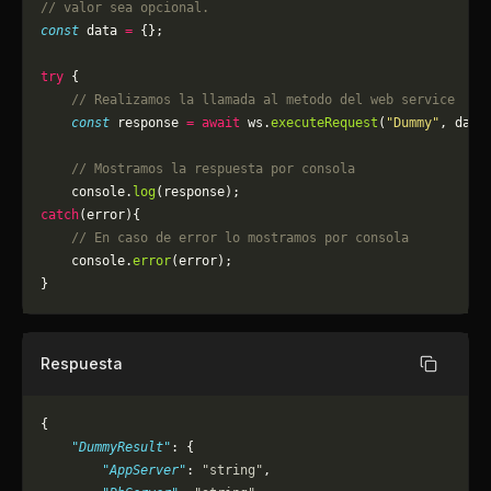
// valor sea opcional.
const
 data 
=
 {};
try
 {
    // Realizamos la llamada al metodo del web service
    const
 response 
=
 await
 ws.
executeRequest
(
"Dummy"
, data
    // Mostramos la respuesta por consola
    console.
log
(response);
catch
(error){
    // En caso de error lo mostramos por consola
	console.
error
(error);
}
Respuesta
Copiar
{
    "DummyResult"
: {
        "AppServer"
: 
"string"
,