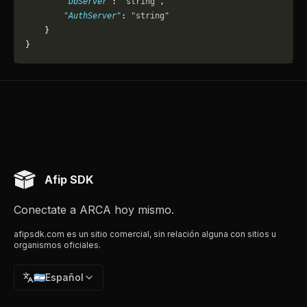
        "DbServer"
: 
"string"
,
        "AuthServer"
: 
"string"
    }
}
Afip SDK
Conectate a ARCA hoy mismo.
afipsdk.com es un sitio comercial, sin relación alguna con sitios u
organismos oficiales.
🇦🇷
Español