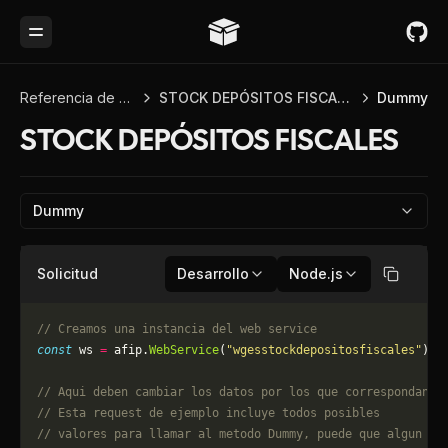
Toggle Menu
Referencia de API
STOCK DEPÓSITOS FISCALES
Dummy
STOCK DEPÓSITOS FISCALES
Dummy
Solicitud
Desarrollo
Node.js
Copiar
// Creamos una instancia del web service
const
 ws 
=
 afip.
WebService
(
"wgesstockdepositosfiscales"
);
// Aqui deben cambiar los datos por los que correspondan. 
// Esta request de ejemplo incluye todos posibles 
// valores para llamar al metodo Dummy, puede que algun