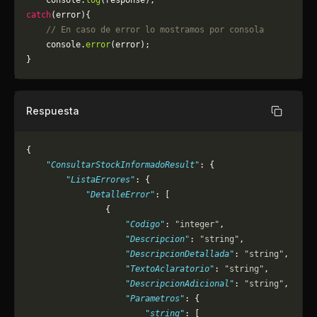
    console.
log
(response);
catch
(error){
    // En caso de error lo mostramos por consola
	console.
error
(error);
}
Respuesta
Copiar
{
    "ConsultarStockInformadoResult"
: {
        "ListaErrores"
: {
            "DetalleError"
: [
                {
                    "Codigo"
: 
"integer"
,
                    "Descripcion"
: 
"string"
,
                    "DescripcionDetallada"
: 
"string"
,
                    "TextoAclaratorio"
: 
"string"
,
                    "DescripcionAdicional"
: 
"string"
,
                    "Parametros"
: {
                        "string"
: [