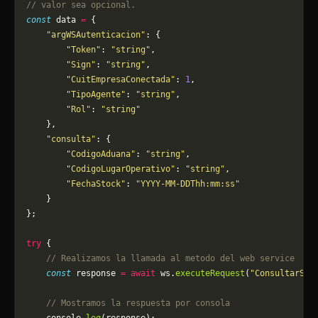
// valor sea opcional.
const
 data 
=
 {
    "argWSAutenticacion"
: {
        "Token"
: 
"string"
,
        "Sign"
: 
"string"
,
        "CuitEmpresaConectada"
: 
1
,
        "TipoAgente"
: 
"string"
,
        "Rol"
: 
"string"
    },
    "consulta"
: {
        "CodigoAduana"
: 
"string"
,
        "CodigoLugarOperativo"
: 
"string"
,
        "FechaStock"
: 
"YYYY-MM-DDThh:mm:ss"
    }
};
try
 {
    // Realizamos la llamada al metodo del web service
    const
 response 
=
 await
 ws.
executeRequest
(
"ConsultarSto
    // Mostramos la respuesta por consola