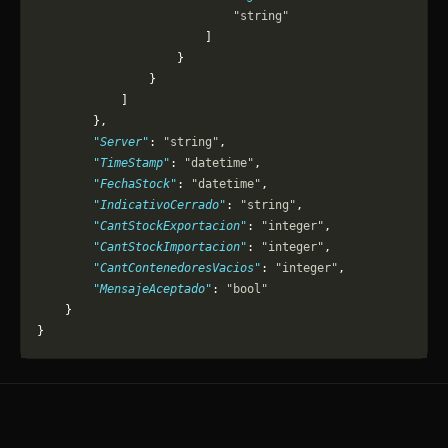
                            "string"
                        ]
                    }
                }
            ]
        },
        "Server"
: 
"string"
,
        "TimeStamp"
: 
"datetime"
,
        "FechaStock"
: 
"datetime"
,
        "IndicativoCerrado"
: 
"string"
,
        "CantStockExportacion"
: 
"integer"
,
        "CantStockImportacion"
: 
"integer"
,
        "CantContenedoresVacios"
: 
"integer"
,
        "MensajeAceptado"
: 
"bool"
    }
}