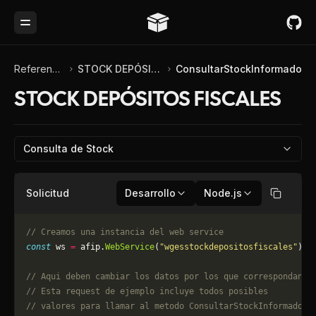
Toggle Menu
Referencia de API
STOCK DEPÓSITOS FISCALES
ConsultarStockInformado
STOCK DEPÓSITOS FISCALES
Consulta de Stock
Solicitud
Desarrollo
Node.js
Copiar
// Creamos una instancia del web service
const
 ws 
=
 afip.
WebService
(
"wgesstockdepositosfiscales"
);
// Aqui deben cambiar los datos por los que correspondan. 
// Esta request de ejemplo incluye todos posibles 
// valores para llamar al metodo ConsultarStockInformado, 