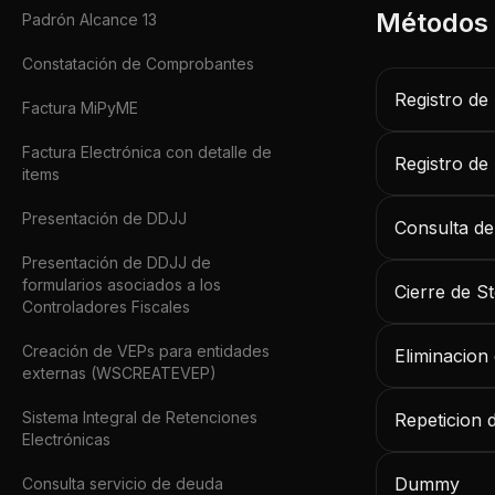
Padrón Alcance 13
Constatación de Comprobantes
Registro de
Factura MiPyME
Factura Electrónica con detalle de
Registro de
items
Presentación de DDJJ
Consulta de
Presentación de DDJJ de
formularios asociados a los
Cierre de S
Controladores Fiscales
Creación de VEPs para entidades
Eliminacion
externas (WSCREATEVEP)
Sistema Integral de Retenciones
Repeticion 
Electrónicas
Dummy
Consulta servicio de deuda