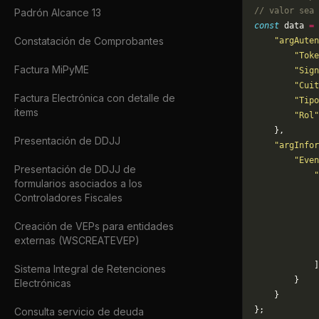
// valor sea 
Padrón Alcance 13
const
 data 
=
 
Constatación de Comprobantes
    "argAuten
        "Toke
Factura MiPyME
        "Sign
        "Cuit
Factura Electrónica con detalle de
        "Tipo
items
        "Rol"
    },
Presentación de DDJJ
    "argInfor
        "Even
Presentación de DDJJ de
            "
formularios asociados a los
             
Controladores Fiscales
             
             
Creación de VEPs para entidades
             
externas (WSCREATEVEP)
             
            ]
Sistema Integral de Retenciones
        }
Electrónicas
    }
};
Consulta servicio de deuda