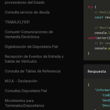
proveedores del Estado
try
 {
Consulta servicio de deuda
    // Realiz
    const
 res
TRABAJO_F931
    // Mostra
Consumir Comunicaciones de
    console.
l
Ventanilla Electrónica
catch
(error){
    // En cas
Digitalización de Depositario Fiel
	console.
e
}
Recepción de Eventos de Entrada y
Salida de Vehículos
Consulta de Tablas de Referencia
Respuesta
M.O.A. - Declaración
{
    "Informar
Consultas Depositario Fiel
        "CodE
Movimientos para
        "DesE
Terminales/Depositarios
        "Desc