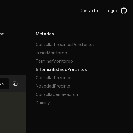
Contacto
Login
os
Metodos
ConsultarPrecintosPendientes
IniciarMonitoreo
TerminarMonitoreo
.
InformarEstadoPrecintos
ConsultarPrecintos
s
NovedadPrecinto
Copiar
ConsultaCemaPadron
Dummy