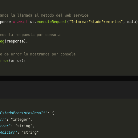
amos la llamada al metodo del web service
ponse 
=
 await
 ws.
executeRequest
(
"InformarEstadoPrecintos"
, data)
mos la respuesta por consola
og
(response);
o de error lo mostramos por consola
rror
(error);
EstadoPrecintosResult"
: {
rr"
: 
"integer"
,
rror"
: 
"string"
,
AdicErr"
: 
"string"