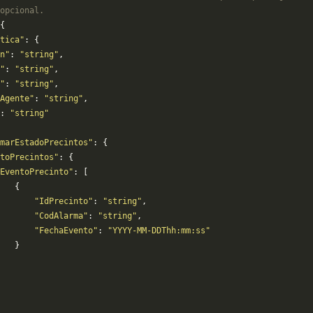
opcional.
{
tica"
: {
n"
: 
"string"
,
"
: 
"string"
,
"
: 
"string"
,
Agente"
: 
"string"
,
: 
"string"
marEstadoPrecintos"
: {
toPrecintos"
: {
EventoPrecinto"
: [
   {
       "IdPrecinto"
: 
"string"
,
       "CodAlarma"
: 
"string"
,
       "FechaEvento"
: 
"YYYY-MM-DDThh:mm:ss"
   }