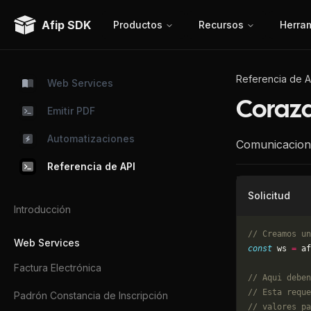
Afip SDK
Productos
Recursos
Herra
Referencia de A
Web Services
Coraza
Emitir PDF
Automatizaciones
Comunicacion 
Referencia de API
Solicitud
Introducción
// Creamos un
Web Services
const
 ws 
=
 af
Factura Electrónica
// Aqui deben
// Esta reque
Padrón Constancia de Inscripción
// valores pa