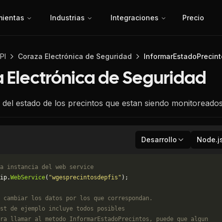
mientas
Industrias
Integraciones
Precio
PI
Coraza Electrónica de Seguridad
InformarEstadoPrecint
 Electrónica de Seguridad
del estado de los precintos que estan siendo monitoreados
Desarrollo
Node.j
a instancia del web service
ip.
WebService
(
"wgesprecintosdepfis"
);
 cambiar los datos por los que correspondan. 
st de ejemplo incluye todos posibles 
ra llamar al metodo InformarEstadoPrecintos, puede que algun