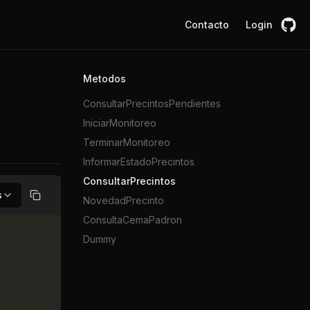
Contacto
Login
Metodos
ConsultarPrecintosPendientes
IniciarMonitoreo
TerminarMonitoreo
InformarEstadoPrecintos
ConsultarPrecintos
s
NovedadPrecinto
Copiar
ConsultaCemaPadron
Dummy