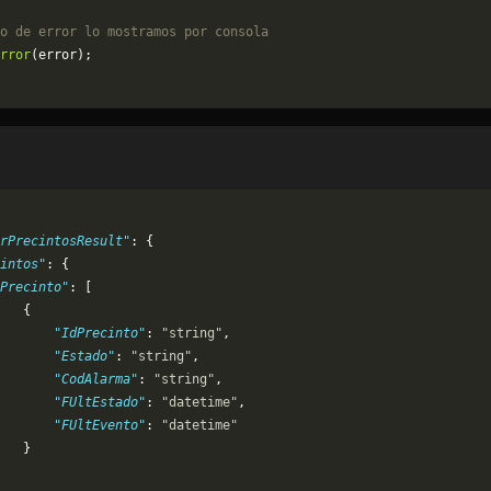
o de error lo mostramos por consola
rror
(error);
rPrecintosResult"
: {
intos"
: {
Precinto"
: [
   {
       "IdPrecinto"
: 
"string"
,
       "Estado"
: 
"string"
,
       "CodAlarma"
: 
"string"
,
       "FUltEstado"
: 
"datetime"
,
       "FUltEvento"
: 
"datetime"
   }