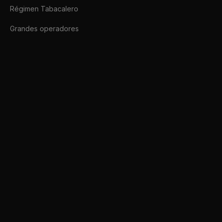
Régimen Tabacalero
Grandes operadores
Afip SDK
Conectate a ARCA hoy mismo.
afipsdk.com es un sitio comercial, sin relación alguna con sitios u organi
🇦🇷
Español