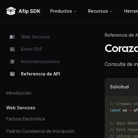
Afip SDK
Productos
Recursos
Herra
Referencia de A
Web Services
Coraza
Emitir PDF
Automatizaciones
Consulta de i
Referencia de API
Solicitud
Introducción
// Creamos un
Web Services
const
 ws 
=
 af
Factura Electrónica
// Aqui deben
// Esta reque
Padrón Constancia de Inscripción
// valores pa