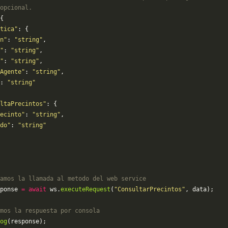
opcional.
{
tica"
: {
n"
: 
"string"
,
"
: 
"string"
,
"
: 
"string"
,
Agente"
: 
"string"
,
: 
"string"
ltaPrecintos"
: {
ecinto"
: 
"string"
,
do"
: 
"string"
amos la llamada al metodo del web service
ponse 
=
 await
 ws.
executeRequest
(
"ConsultarPrecintos"
, data);
mos la respuesta por consola
og
(response);