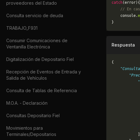
proveedores del Estado
catch
(error){
    // En cas
Consulta servicio de deuda
	console.
e
}
TRABAJO_F931
Consumir Comunicaciones de
Respuesta
Ventanilla Electrónica
Digitalización de Depositario Fiel
{
    "Consulta
Recepción de Eventos de Entrada y
        "Prec
Salida de Vehículos
            "
             
Consulta de Tablas de Referencia
             
             
M.O.A. - Declaración
             
             
Consultas Depositario Fiel
             
Movimientos para
             
Terminales/Depositarios
            ]