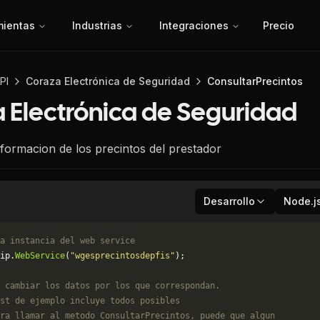
mientas
Industrias
Integraciones
Precio
PI
Coraza Electrónica de Seguridad
ConsultarPrecintos
 Electrónica de Seguridad
nformacion de los precintos del prestador
Desarrollo
Node.j
a instancia del web service
ip.
WebService
(
"wgesprecintosdepfis"
);
 cambiar los datos por los que correspondan. 
st de ejemplo incluye todos posibles 
ra llamar al metodo ConsultarPrecintos, puede que algun