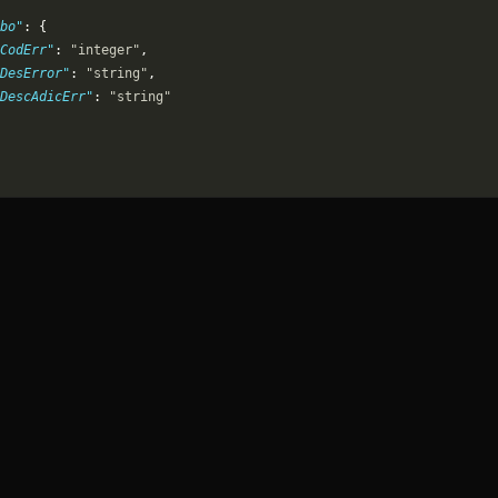
bo"
: {
CodErr"
: 
"integer"
,
DesError"
: 
"string"
,
DescAdicErr"
: 
"string"