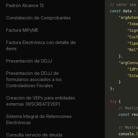
// valor sea 
Padrón Alcance 13
const
 data 
=
 
Constatación de Comprobantes
    "argAuten
        "Toke
Factura MiPyME
        "Sign
        "Cuit
Factura Electrónica con detalle de
        "Tipo
items
        "Rol"
    },
Presentación de DDJJ
    "argConsu
        "IdPr
Presentación de DDJJ de
        "Esta
formularios asociados a los
    }
Controladores Fiscales
};
Creación de VEPs para entidades
try
 {
externas (WSCREATEVEP)
    // Realiz
    const
 res
Sistema Integral de Retenciones
Electrónicas
    // Mostra
    console.
l
Consulta servicio de deuda