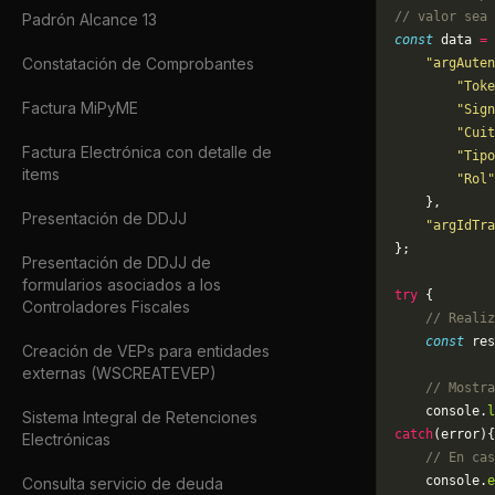
// valor sea 
Padrón Alcance 13
const
 data 
=
 
Constatación de Comprobantes
    "argAuten
        "Toke
Factura MiPyME
        "Sign
        "Cuit
Factura Electrónica con detalle de
        "Tipo
items
        "Rol"
    },
Presentación de DDJJ
    "argIdTra
};
Presentación de DDJJ de
formularios asociados a los
try
 {
Controladores Fiscales
    // Realiz
    const
 res
Creación de VEPs para entidades
externas (WSCREATEVEP)
    // Mostra
    console.
l
Sistema Integral de Retenciones
catch
(error){
Electrónicas
    // En cas
	console.
e
Consulta servicio de deuda