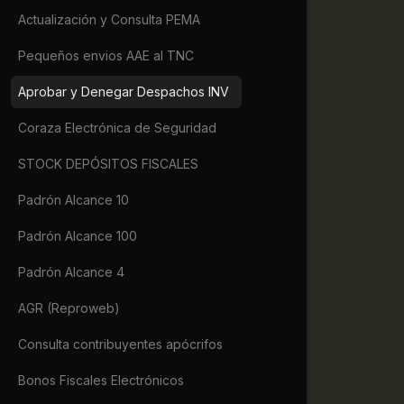
             
Actualización y Consulta PEMA
             
             
Pequeños envios AAE al TNC
             
             
Aprobar y Denegar Despachos INV
             
             
Coraza Electrónica de Seguridad
             
             
STOCK DEPÓSITOS FISCALES
             
             
Padrón Alcance 10
             
             
Padrón Alcance 100
             
             
Padrón Alcance 4
             
             
AGR (Reproweb)
             
Consulta contribuyentes apócrifos
             
             
Bonos Fiscales Electrónicos
             
             