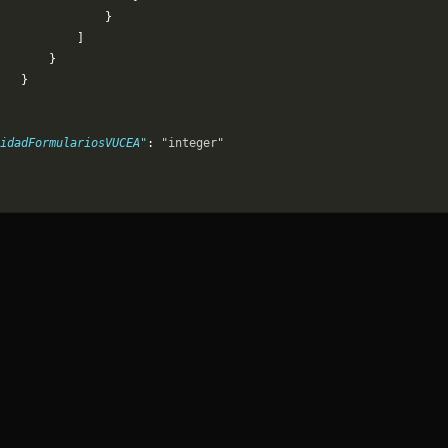
               }
           ]
       }
   }
idadFormulariosVUCEA"
: 
"integer"