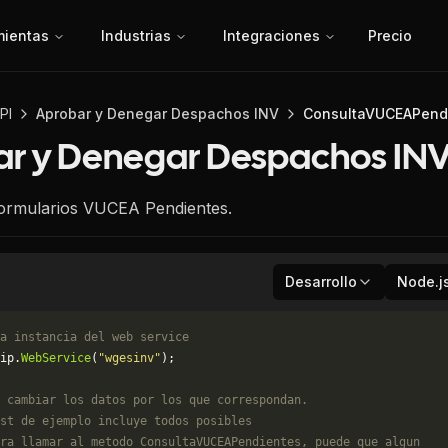
mientas
Industrias
Integraciones
Precio
PI
Aprobar y Denegar Despachos INV
ConsultaVUCEAPend
ar y Denegar Despachos IN
ormularios VUCEA Pendientes.
Desarrollo
Node.j
a instancia del web service
ip.
WebService
(
"wgesinv"
);
 cambiar los datos por los que correspondan. 
st de ejemplo incluye todos posibles 
ra llamar al metodo ConsultaVUCEAPendientes, puede que algun