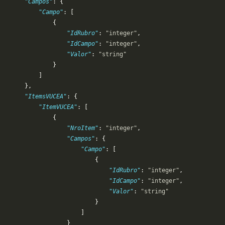
       "Campos"
: {
           "Campo"
: [
               {
                   "IdRubro"
: 
"integer"
,
                   "IdCampo"
: 
"integer"
,
                   "Valor"
: 
"string"
               }
           ]
       },
       "ItemsVUCEA"
: {
           "ItemVUCEA"
: [
               {
                   "NroItem"
: 
"integer"
,
                   "Campos"
: {
                       "Campo"
: [
                           {
                               "IdRubro"
: 
"integer"
,
                               "IdCampo"
: 
"integer"
,
                               "Valor"
: 
"string"
                           }
                       ]
                   }