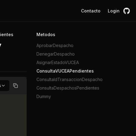
Contacto
Login
ientes
Metodos
AprobarDespacho
V
DenegarDespacho
AsignarEstadoVUCEA
ConsultaVUCEAPendientes
ConsultaIdTransaccionDespacho
s
ConsultaDespachosPendientes
Copiar
Dummy