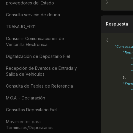
proveedores del Estado
}
Consulta servicio de deuda
Respuesta
TRABAJO_F931
Consumir Comunicaciones de
{
Ventanilla Electrónica
    "Consulta
        "Reci
Digitalización de Depositario Fiel
            "
            "
Recepción de Eventos de Entrada y
            "
Salida de Vehículos
        },
        "Form
Consulta de Tablas de Referencia
            "
             
M.O.A. - Declaración
             
             
Consultas Depositario Fiel
             
Movimientos para
             
Terminales/Depositarios
             