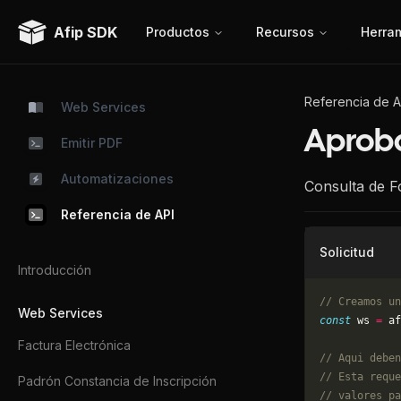
Afip SDK
Productos
Recursos
Herra
Referencia de A
Web Services
Aprob
Emitir PDF
Automatizaciones
Consulta de F
Referencia de API
Solicitud
Introducción
// Creamos un
Web Services
const
 ws 
=
 af
Factura Electrónica
// Aqui deben
// Esta reque
Padrón Constancia de Inscripción
// valores pa