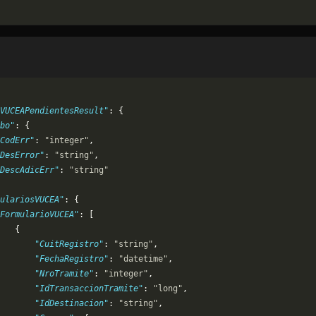
VUCEAPendientesResult"
: {
bo"
: {
CodErr"
: 
"integer"
,
DesError"
: 
"string"
,
DescAdicErr"
: 
"string"
ulariosVUCEA"
: {
FormularioVUCEA"
: [
   {
       "CuitRegistro"
: 
"string"
,
       "FechaRegistro"
: 
"datetime"
,
       "NroTramite"
: 
"integer"
,
       "IdTransaccionTramite"
: 
"long"
,
       "IdDestinacion"
: 
"string"
,