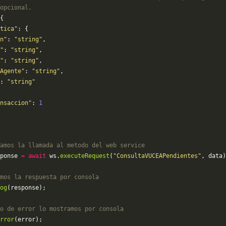
opcional.
{
tica"
: {
n"
: 
"string"
,
"
: 
"string"
,
"
: 
"string"
,
Agente"
: 
"string"
,
: 
"string"
nsaccion"
: 
1
amos la llamada al metodo del web service
ponse 
=
 await
 ws.
executeRequest
(
"ConsultaVUCEAPendientes"
, data)
mos la respuesta por consola
og
(response);
o de error lo mostramos por consola
rror
(error);