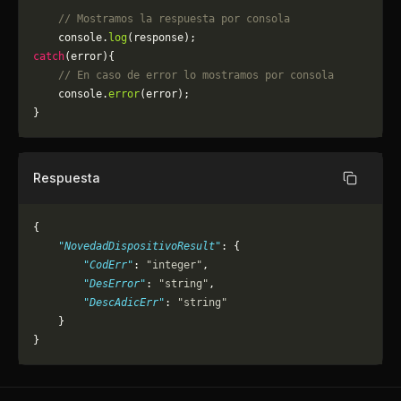
    // Mostramos la respuesta por consola
    console.
log
(response);
catch
(error){
    // En caso de error lo mostramos por consola
	console.
error
(error);
}
Respuesta
Copiar
{
    "NovedadDispositivoResult"
: {
        "CodErr"
: 
"integer"
,
        "DesError"
: 
"string"
,
        "DescAdicErr"
: 
"string"
    }
}