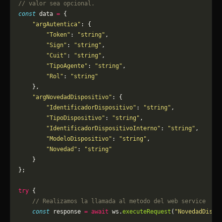
// valor sea opcional.
const
 data 
=
 {
    "argAutentica"
: {
        "Token"
: 
"string"
,
        "Sign"
: 
"string"
,
        "Cuit"
: 
"string"
,
        "TipoAgente"
: 
"string"
,
        "Rol"
: 
"string"
    },
    "argNovedadDispositivo"
: {
        "IdentificadorDispositivo"
: 
"string"
,
        "TipoDispositivo"
: 
"string"
,
        "IdentificadorDispositivoInterno"
: 
"string"
,
        "ModeloDispositivo"
: 
"string"
,
        "Novedad"
: 
"string"
    }
};
try
 {
    // Realizamos la llamada al metodo del web service
    const
 response 
=
 await
 ws.
executeRequest
(
"NovedadDispo