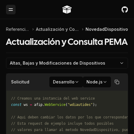
Toggle Menu
Referencia de API
Actualización y Consulta PEMA
NovedadDispositivo
Actualización y Consulta PEMA
Altas, Bajas y Modificaciones de Dispositivos
Solicitud
Desarrollo
Node.js
Copiar
// Creamos una instancia del web service
const
 ws 
=
 afip.
WebService
(
"wdiautides"
);
// Aqui deben cambiar los datos por los que correspondan. 
// Esta request de ejemplo incluye todos posibles 
// valores para llamar al metodo NovedadDispositivo, puede