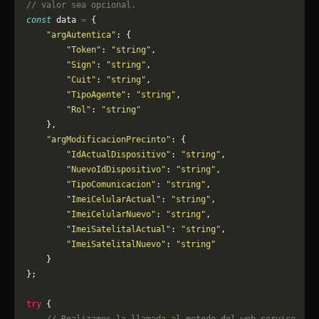
// valor sea opcional.
const
 data 
=
 {
    "argAutentica"
: {
        "Token"
: 
"string"
,
        "Sign"
: 
"string"
,
        "Cuit"
: 
"string"
,
        "TipoAgente"
: 
"string"
,
        "Rol"
: 
"string"
    },
    "argModificacionPrecinto"
: {
        "IdActualDispositivo"
: 
"string"
,
        "NuevoIdDispositivo"
: 
"string"
,
        "TipoComunicacion"
: 
"string"
,
        "ImeiCelularActual"
: 
"string"
,
        "ImeiCelularNuevo"
: 
"string"
,
        "ImeiSatelitalActual"
: 
"string"
,
        "ImeiSatelitalNuevo"
: 
"string"
    }
};
try
 {