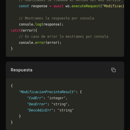
    // Realizamos la llamada al metodo del web service
    const
 response 
=
 await
 ws.
executeRequest
(
"Modificacion
    // Mostramos la respuesta por consola
    console.
log
(response);
catch
(error){
    // En caso de error lo mostramos por consola
	console.
error
(error);
}
Respuesta
Copiar
{
    "ModificacionPrecintoResult"
: {
        "CodErr"
: 
"integer"
,
        "DesError"
: 
"string"
,
        "DescAdicErr"
: 
"string"
    }
}