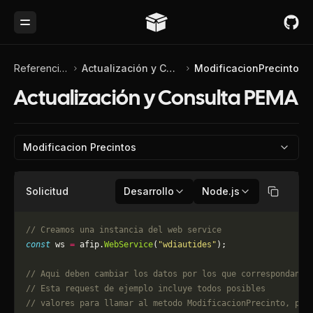
Toggle Menu
Referencia de API
Actualización y Consulta PEMA
ModificacionPrecinto
Actualización y Consulta PEMA
Modificacion Precintos
Solicitud
Desarrollo
Node.js
Copiar
// Creamos una instancia del web service
const
 ws 
=
 afip.
WebService
(
"wdiautides"
);
// Aqui deben cambiar los datos por los que correspondan. 
// Esta request de ejemplo incluye todos posibles 
// valores para llamar al metodo ModificacionPrecinto, pue