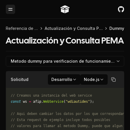
Toggle Menu
Referencia de API
Actualización y Consulta PEMA
Dummy
Actualización y Consulta PEMA
Metodo dummy para verificacion de funcionamiento
Solicitud
Desarrollo
Node.js
Copiar
// Creamos una instancia del web service
const
 ws 
=
 afip.
WebService
(
"wdiautides"
);
// Aqui deben cambiar los datos por los que correspondan. 
// Esta request de ejemplo incluye todos posibles 
// valores para llamar al metodo Dummy, puede que algun