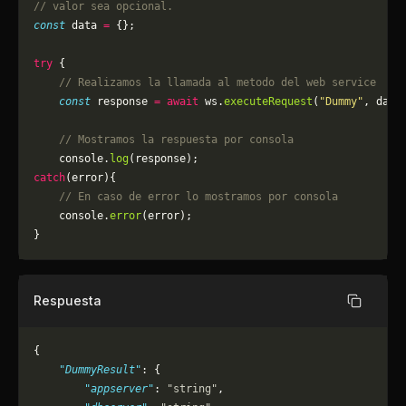
// valor sea opcional.
const
 data 
=
 {};
try
 {
    // Realizamos la llamada al metodo del web service
    const
 response 
=
 await
 ws.
executeRequest
(
"Dummy"
, data
    // Mostramos la respuesta por consola
    console.
log
(response);
catch
(error){
    // En caso de error lo mostramos por consola
	console.
error
(error);
}
Respuesta
Copiar
{
    "DummyResult"
: {
        "appserver"
: 
"string"
,