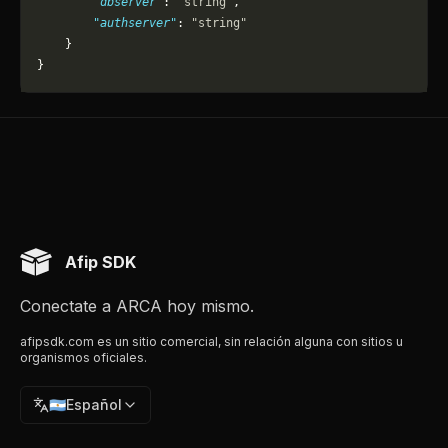
        "dbserver"
: 
"string"
,
        "authserver"
: 
"string"
    }
}
Afip SDK
Conectate a ARCA hoy mismo.
afipsdk.com es un sitio comercial, sin relación alguna con sitios u
organismos oficiales.
🇦🇷
Español