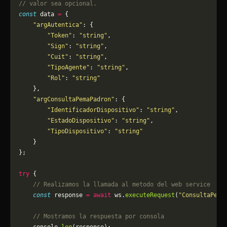
// valor sea opcional.
const
 data 
=
 {
    "argAutentica"
: {
        "Token"
: 
"string"
,
        "Sign"
: 
"string"
,
        "Cuit"
: 
"string"
,
        "TipoAgente"
: 
"string"
,
        "Rol"
: 
"string"
    },
    "argConsultaPemaPadron"
: {
        "IdentificadorDispositivo"
: 
"string"
,
        "EstadoDispositivo"
: 
"string"
,
        "TipoDispositivo"
: 
"string"
    }
};
try
 {
    // Realizamos la llamada al metodo del web service
    const
 response 
=
 await
 ws.
executeRequest
(
"ConsultaPema
    // Mostramos la respuesta por consola