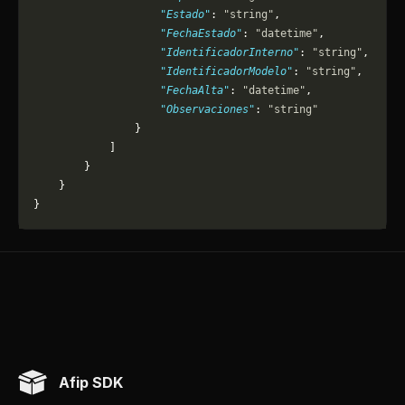
                    "Estado"
: 
"string"
,
                    "FechaEstado"
: 
"datetime"
,
                    "IdentificadorInterno"
: 
"string"
,
                    "IdentificadorModelo"
: 
"string"
,
                    "FechaAlta"
: 
"datetime"
,
                    "Observaciones"
: 
"string"
                }
            ]
        }
    }
}
Afip SDK