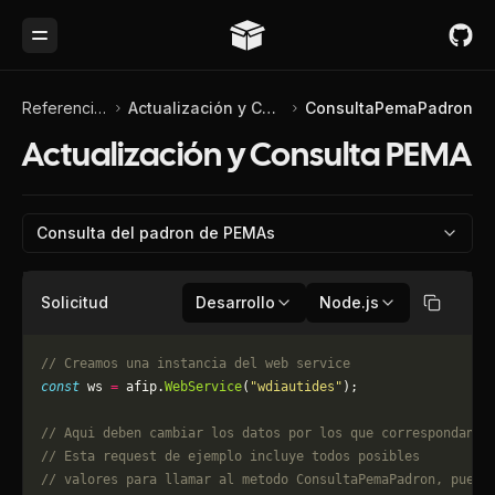
Toggle Menu
Referencia de API
Actualización y Consulta PEMA
ConsultaPemaPadron
Actualización y Consulta PEMA
Consulta del padron de PEMAs
Solicitud
Desarrollo
Node.js
Copiar
// Creamos una instancia del web service
const
 ws 
=
 afip.
WebService
(
"wdiautides"
);
// Aqui deben cambiar los datos por los que correspondan. 
// Esta request de ejemplo incluye todos posibles 
// valores para llamar al metodo ConsultaPemaPadron, puede