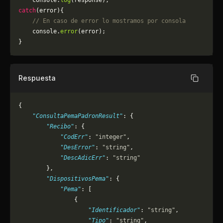
    console.
log
(response);
catch
(error){
    // En caso de error lo mostramos por consola
	console.
error
(error);
}
Respuesta
Copiar
{
    "ConsultaPemaPadronResult"
: {
        "Recibo"
: {
            "CodErr"
: 
"integer"
,
            "DesError"
: 
"string"
,
            "DescAdicErr"
: 
"string"
        },
        "DispositivosPema"
: {
            "Pema"
: [
                {
                    "Identificador"
: 
"string"
,
                    "Tipo"
: 
"string"
,