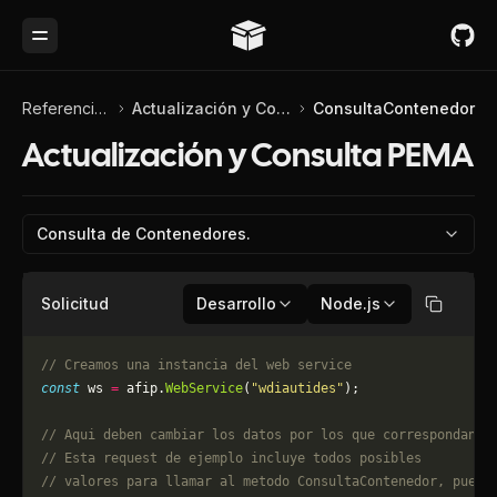
Toggle Menu
Referencia de API
Actualización y Consulta PEMA
ConsultaContenedor
Actualización y Consulta PEMA
Consulta de Contenedores.
Solicitud
Desarrollo
Node.js
Copiar
// Creamos una instancia del web service
const
 ws 
=
 afip.
WebService
(
"wdiautides"
);
// Aqui deben cambiar los datos por los que correspondan. 
// Esta request de ejemplo incluye todos posibles 
// valores para llamar al metodo ConsultaContenedor, puede