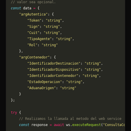
// valor sea opcional.
const
 data 
=
 {
    "argAutentica"
: {
        "Token"
: 
"string"
,
        "Sign"
: 
"string"
,
        "Cuit"
: 
"string"
,
        "TipoAgente"
: 
"string"
,
        "Rol"
: 
"string"
    },
    "argContenedor"
: {
        "IdentificadorDestinacion"
: 
"string"
,
        "IdentificadorDispositivo"
: 
"string"
,
        "IdentificadorContenedor"
: 
"string"
,
        "EstadoOperacion"
: 
"string"
,
        "AduanaOrigen"
: 
"string"
    }
};
try
 {
    // Realizamos la llamada al metodo del web service
    const
 response 
=
 await
 ws.
executeRequest
(
"ConsultaCont