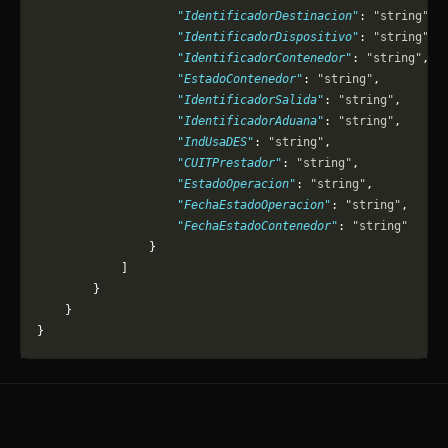
                    "IdentificadorDestinacion"
: 
"string"
,
                    "IdentificadorDispositivo"
: 
"string"
,
                    "IdentificadorContenedor"
: 
"string"
,
                    "EstadoContenedor"
: 
"string"
,
                    "IdentificadorSalida"
: 
"string"
,
                    "IdentificadorAduana"
: 
"string"
,
                    "IndUsaDES"
: 
"string"
,
                    "CUITPrestador"
: 
"string"
,
                    "EstadoOperacion"
: 
"string"
,
                    "FechaEstadoOperacion"
: 
"string"
,
                    "FechaEstadoContenedor"
: 
"string"
                }
            ]
        }
    }
}