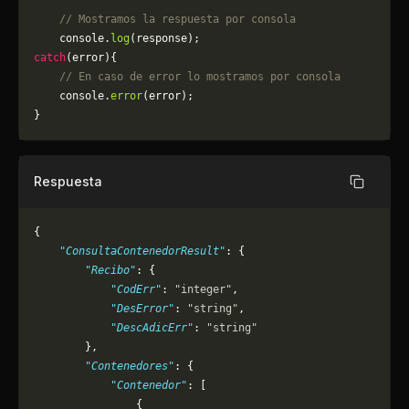
    // Mostramos la respuesta por consola
    console.
log
(response);
catch
(error){
    // En caso de error lo mostramos por consola
	console.
error
(error);
}
Respuesta
Copiar
{
    "ConsultaContenedorResult"
: {
        "Recibo"
: {
            "CodErr"
: 
"integer"
,
            "DesError"
: 
"string"
,
            "DescAdicErr"
: 
"string"
        },
        "Contenedores"
: {
            "Contenedor"
: [
                {