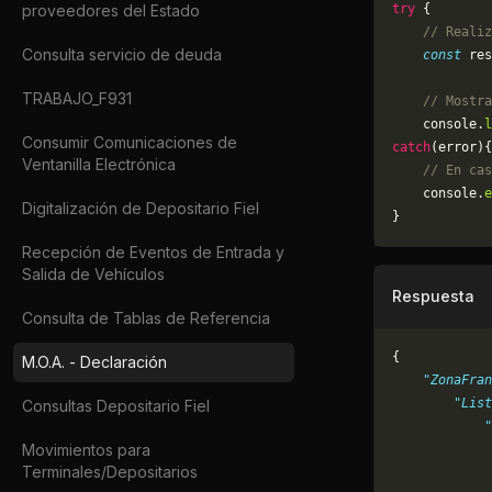
proveedores del Estado
try
 {
    // Realiz
Consulta servicio de deuda
    const
 res
TRABAJO_F931
    // Mostra
    console.
l
Consumir Comunicaciones de
catch
(error){
Ventanilla Electrónica
    // En cas
	console.
e
Digitalización de Depositario Fiel
}
Recepción de Eventos de Entrada y
Salida de Vehículos
Respuesta
Consulta de Tablas de Referencia
{
M.O.A. - Declaración
    "ZonaFran
        "List
Consultas Depositario Fiel
            "
Movimientos para
             
Terminales/Depositarios
             