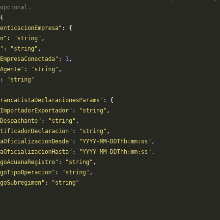
opcional.
{
enticacionEmpresa"
: {
n"
: 
"string"
,
"
: 
"string"
,
EmpresaConectada"
: 
1
,
Agente"
: 
"string"
,
: 
"string"
rancaListaDeclaracionesParams"
: {
ImportadorExportador"
: 
"string"
,
Despachante"
: 
"string"
,
tificadorDeclaracion"
: 
"string"
,
aOficializacionDesde"
: 
"YYYY-MM-DDThh:mm:ss"
,
aOficializacionHasta"
: 
"YYYY-MM-DDThh:mm:ss"
,
goAduanaRegistro"
: 
"string"
,
goTipoOperacion"
: 
"string"
,
goSubregimen"
: 
"string"