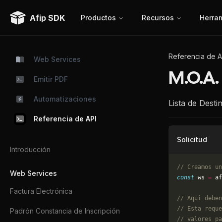
Afip SDK
Productos
Recursos
Herra
Referencia de A
Web Services
M.O.A.
Emitir PDF
Automatizaciones
Lista de Dest
Referencia de API
Solicitud
Introducción
// Creamos un
Web Services
const
 ws 
=
 af
Factura Electrónica
// Aqui deben
// Esta reque
Padrón Constancia de Inscripción
// valores pa