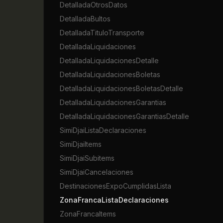
DetalladaOtrosDatos
DetalladaBultos
DetalladaTituloTransporte
DetalladaLiquidaciones
DetalladaLiquidacionesDetalle
DetalladaLiquidacionesBoletas
DetalladaLiquidacionesBoletasDetalle
DetalladaLiquidacionesGarantias
DetalladaLiquidacionesGarantiasDetalle
SimiDjaiListaDeclaraciones
SimiDjaiItems
SimiDjaiSubitems
SimiDjaiCancelaciones
DestinacionesExpoCumplidasLista
ZonaFrancaListaDeclaraciones
ZonaFrancaItems