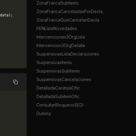
ZonaFrancaSubitems
ZonaFrancaCanceladasPorDecla
data);
ZonaFrancaQueCancelanDecla
PENListaNovedades
Intervenciones3OrgLista
Intervencion3OrgDetalle
SuspensivasListaDeclaraciones
SuspensivasItems
SuspensivasSubitems
SuspensivasCancelaciones
Copiar
DetalladaCaratulaOfic
DetalladaSubitemOfic
ConsultarBloqueosSEDI
Dummy