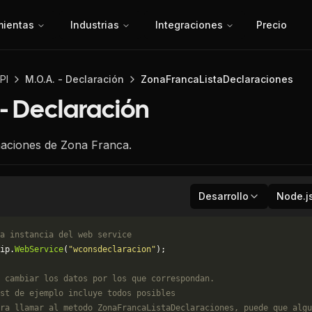
mientas
Industrias
Integraciones
Precio
PI
M.O.A. - Declaración
ZonaFrancaListaDeclaraciones
 - Declaración
inaciones de Zona Franca.
Desarrollo
Node.j
a instancia del web service
ip.
WebService
(
"wconsdeclaracion"
);
 cambiar los datos por los que correspondan. 
st de ejemplo incluye todos posibles 
ra llamar al metodo ZonaFrancaListaDeclaraciones, puede que algu