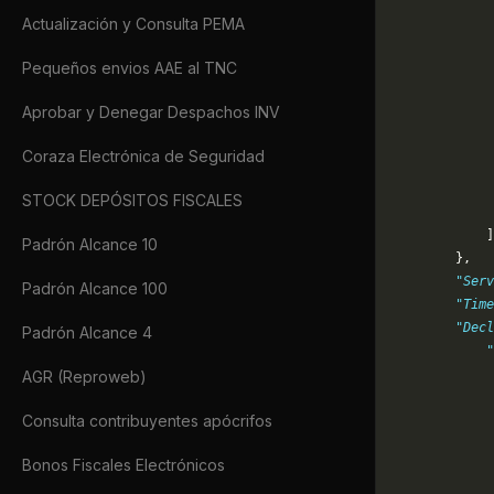
             
Actualización y Consulta PEMA
             
             
Pequeños envios AAE al TNC
             
             
Aprobar y Denegar Despachos INV
             
             
Coraza Electrónica de Seguridad
             
             
STOCK DEPÓSITOS FISCALES
             
            ]
Padrón Alcance 10
        },
        "Serv
Padrón Alcance 100
        "Time
        "Dec
Padrón Alcance 4
            "
             
AGR (Reproweb)
            
Consulta contribuyentes apócrifos
            
             
Bonos Fiscales Electrónicos
            
             