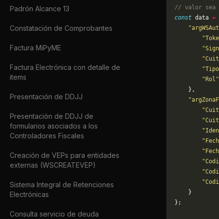
// valor sea 
Padrón Alcance 13
const
 data 
=
 
Constatación de Comprobantes
    "argWSAut
        "Toke
Factura MiPyME
        "Sign
        "Cuit
Factura Electrónica con detalle de
        "Tipo
items
        "Rol"
    },
Presentación de DDJJ
    "argZonaF
        "Cuit
Presentación de DDJJ de
        "Cuit
formularios asociados a los
        "Iden
Controladores Fiscales
        "Fech
        "Fech
Creación de VEPs para entidades
        "Codi
externas (WSCREATEVEP)
        "Codi
        "Codi
Sistema Integral de Retenciones
    }
Electrónicas
};
Consulta servicio de deuda