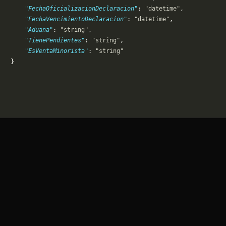
       "FechaOficializacionDeclaracion"
: 
"datetime"
,
       "FechaVencimientoDeclaracion"
: 
"datetime"
,
       "Aduana"
: 
"string"
,
       "TienePendientes"
: 
"string"
,
       "EsVentaMinorista"
: 
"string"
   }