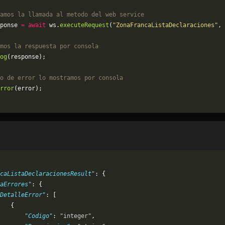
amos la llamada al metodo del web service
ponse 
=
 await
 ws.
executeRequest
(
"ZonaFrancaListaDeclaraciones"
, 
mos la respuesta por consola
og
(response);
o de error lo mostramos por consola
rror
(error);
caListaDeclaracionesResult"
: {
aErrores"
: {
DetalleError"
: [
   {
       "Codigo"
: 
"integer"
,