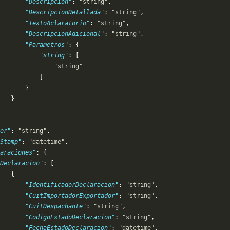
       "Descripcion"
: 
"string"
,
       "DescripcionDetallada"
: 
"string"
,
       "TextoAclaratorio"
: 
"string"
,
       "DescripcionAdicional"
: 
"string"
,
       "Parametros"
: {
           "string"
: [
               "string"
           ]
       }
   }
er"
: 
"string"
,
Stamp"
: 
"datetime"
,
laraciones"
: {
Declaracion"
: [
   {
        "IdentificadorDeclaracion"
: 
"string"
,
        "CuitImportadorExportador"
: 
"string"
,
       "CuitDespachante"
: 
"string"
,
        "CodigoEstadoDeclaracion"
: 
"string"
,
       "FechaEstadoDeclaracion"
: 
"datetime"
,