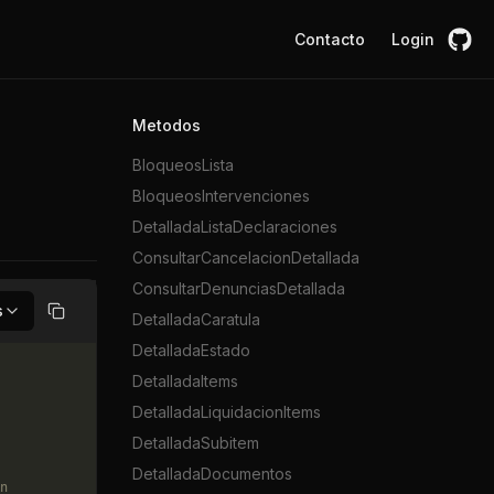
Contacto
Login
Metodos
BloqueosLista
BloqueosIntervenciones
DetalladaListaDeclaraciones
ConsultarCancelacionDetallada
ConsultarDenunciasDetallada
s
DetalladaCaratula
Copiar
DetalladaEstado
DetalladaItems
DetalladaLiquidacionItems
DetalladaSubitem
DetalladaDocumentos
n