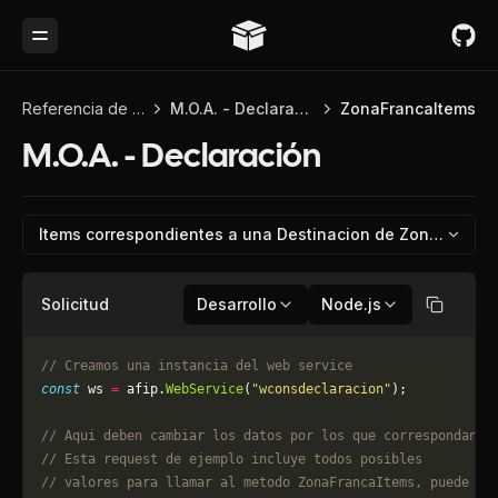
Toggle Menu
Referencia de API
M.O.A. - Declaración
ZonaFrancaItems
M.O.A. - Declaración
Items correspondientes a una Destinacion de Zona Franca
Solicitud
Desarrollo
Node.js
Copiar
// Creamos una instancia del web service
const
 ws 
=
 afip.
WebService
(
"wconsdeclaracion"
);
// Aqui deben cambiar los datos por los que correspondan. 
// Esta request de ejemplo incluye todos posibles 
// valores para llamar al metodo ZonaFrancaItems, puede qu