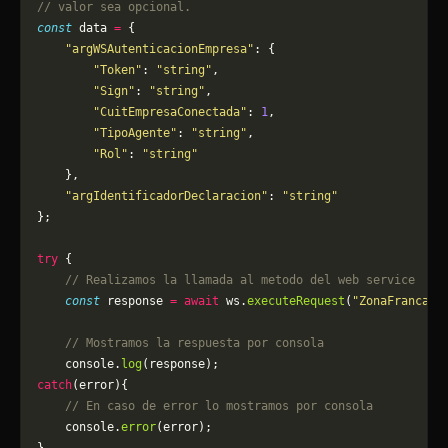
// valor sea opcional.
const
 data 
=
 {
    "argWSAutenticacionEmpresa"
: {
        "Token"
: 
"string"
,
        "Sign"
: 
"string"
,
        "CuitEmpresaConectada"
: 
1
,
        "TipoAgente"
: 
"string"
,
        "Rol"
: 
"string"
    },
    "argIdentificadorDeclaracion"
: 
"string"
};
try
 {
    // Realizamos la llamada al metodo del web service
    const
 response 
=
 await
 ws.
executeRequest
(
"ZonaFrancaIt
    // Mostramos la respuesta por consola
    console.
log
(response);
catch
(error){
    // En caso de error lo mostramos por consola
	console.
error
(error);