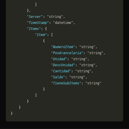
            ]
        },
        "Server"
: 
"string"
,
        "TimeStamp"
: 
"datetime"
,
        "Items"
: {
            "Item"
: [
                {
                    "NumeroItem"
: 
"string"
,
                    "PosArancelaria"
: 
"string"
,
                    "Unidad"
: 
"string"
,
                    "DescUnidad"
: 
"string"
,
                    "Cantidad"
: 
"string"
,
                    "Saldo"
: 
"string"
,
                    "TieneSubItems"
: 
"string"
                }
            ]
        }
    }
}