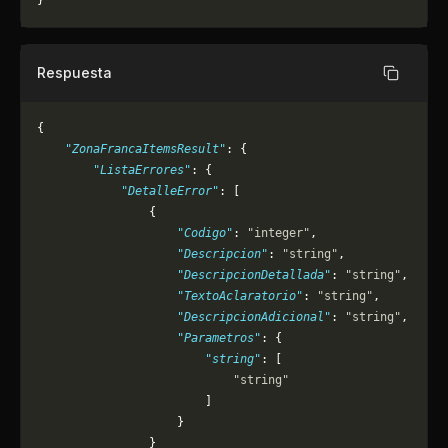
}
Respuesta
Copiar
{
    "ZonaFrancaItemsResult"
: {
        "ListaErrores"
: {
            "DetalleError"
: [
                {
                    "Codigo"
: 
"integer"
,
                    "Descripcion"
: 
"string"
,
                    "DescripcionDetallada"
: 
"string"
,
                    "TextoAclaratorio"
: 
"string"
,
                    "DescripcionAdicional"
: 
"string"
,
                    "Parametros"
: {
                        "string"
: [
                            "string"
                        ]
                    }
                }