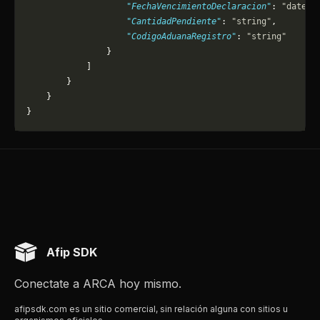
                    "FechaVencimientoDeclaracion"
: 
"dateti
                    "CantidadPendiente"
: 
"string"
,
                    "CodigoAduanaRegistro"
: 
"string"
                }
            ]
        }
    }
}
Afip SDK
Conectate a ARCA hoy mismo.
afipsdk.com es un sitio comercial, sin relación alguna con sitios u