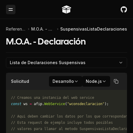
Toggle Menu
Referencia de API
M.O.A. - Declaración
SuspensivasListaDeclaraciones
M.O.A. - Declaración
Lista de Declaraciones Suspensivas
Solicitud
Desarrollo
Node.js
Copiar
// Creamos una instancia del web service
const
 ws 
=
 afip.
WebService
(
"wconsdeclaracion"
);
// Aqui deben cambiar los datos por los que correspondan. 
// Esta request de ejemplo incluye todos posibles 
// valores para llamar al metodo SuspensivasListaDeclaraci