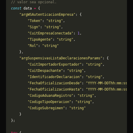
// valor sea opcional.
const
 data 
=
 {
    "argWSAutenticacionEmpresa"
: {
        "Token"
: 
"string"
,
        "Sign"
: 
"string"
,
        "CuitEmpresaConectada"
: 
1
,
        "TipoAgente"
: 
"string"
,
        "Rol"
: 
"string"
    },
    "argSuspensivasListaDeclaracionesParams"
: {
        "CuitImportadorExportador"
: 
"string"
,
        "CuitDespachante"
: 
"string"
,
        "IdentificadorDeclaracion"
: 
"string"
,
        "FechaOficializacionDesde"
: 
"YYYY-MM-DDThh:mm:ss"
,
        "FechaOficializacionHasta"
: 
"YYYY-MM-DDThh:mm:ss"
,
        "CodigoAduanaRegistro"
: 
"string"
,
        "CodigoTipoOperacion"
: 
"string"
,
        "CodigoSubregimen"
: 
"string"
    }
};