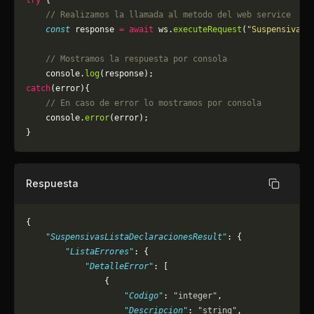
try
 {
    // Realizamos la llamada al metodo del web service
    const
 response 
=
 await
 ws.
executeRequest
(
"SuspensivasL
    // Mostramos la respuesta por consola
    console.
log
(response);
catch
(error){
    // En caso de error lo mostramos por consola
	console.
error
(error);
}
Respuesta
Copiar
{
    "SuspensivasListaDeclaracionesResult"
: {
        "ListaErrores"
: {
            "DetalleError"
: [
                {
                    "Codigo"
: 
"integer"
,
                    "Descripcion"
: 
"string"
,