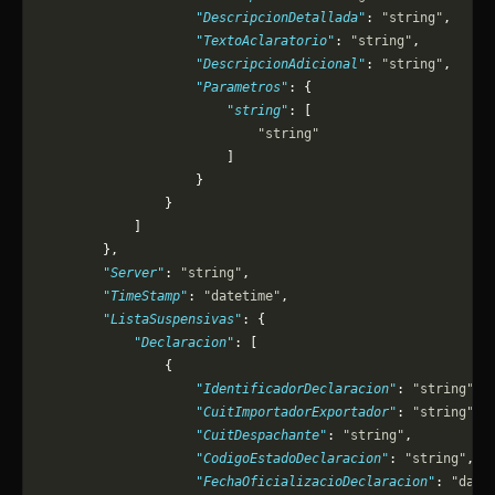
                    "DescripcionDetallada"
: 
"string"
,
                    "TextoAclaratorio"
: 
"string"
,
                    "DescripcionAdicional"
: 
"string"
,
                    "Parametros"
: {
                        "string"
: [
                            "string"
                        ]
                    }
                }
            ]
        },
        "Server"
: 
"string"
,
        "TimeStamp"
: 
"datetime"
,
        "ListaSuspensivas"
: {
            "Declaracion"
: [
                {
                    "IdentificadorDeclaracion"
: 
"string"
,
                    "CuitImportadorExportador"
: 
"string"
,
                    "CuitDespachante"
: 
"string"
,
                    "CodigoEstadoDeclaracion"
: 
"string"
,
                    "FechaOficializacioDeclaracion"
: 
"date