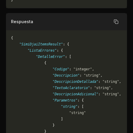
}
Respuesta
Copiar
{
    "SimiDjaiItemsResult"
: {
        "ListaErrores"
: {
            "DetalleError"
: [
                {
                    "Codigo"
: 
"integer"
,
                    "Descripcion"
: 
"string"
,
                    "DescripcionDetallada"
: 
"string"
,
                    "TextoAclaratorio"
: 
"string"
,
                    "DescripcionAdicional"
: 
"string"
,
                    "Parametros"
: {
                        "string"
: [
                            "string"
                        ]
                    }
                }