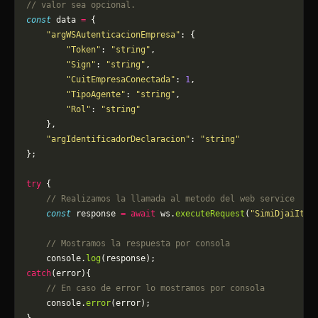
// valor sea opcional.
const
 data 
=
 {
    "argWSAutenticacionEmpresa"
: {
        "Token"
: 
"string"
,
        "Sign"
: 
"string"
,
        "CuitEmpresaConectada"
: 
1
,
        "TipoAgente"
: 
"string"
,
        "Rol"
: 
"string"
    },
    "argIdentificadorDeclaracion"
: 
"string"
};
try
 {
    // Realizamos la llamada al metodo del web service
    const
 response 
=
 await
 ws.
executeRequest
(
"SimiDjaiItem
    // Mostramos la respuesta por consola
    console.
log
(response);
catch
(error){
    // En caso de error lo mostramos por consola
	console.
error
(error);