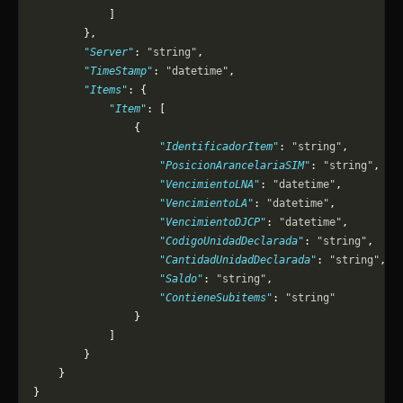
            ]
        },
        "Server"
: 
"string"
,
        "TimeStamp"
: 
"datetime"
,
        "Items"
: {
            "Item"
: [
                {
                    "IdentificadorItem"
: 
"string"
,
                    "PosicionArancelariaSIM"
: 
"string"
,
                    "VencimientoLNA"
: 
"datetime"
,
                    "VencimientoLA"
: 
"datetime"
,
                    "VencimientoDJCP"
: 
"datetime"
,
                    "CodigoUnidadDeclarada"
: 
"string"
,
                    "CantidadUnidadDeclarada"
: 
"string"
,
                    "Saldo"
: 
"string"
,
                    "ContieneSubitems"
: 
"string"
                }
            ]
        }
    }
}