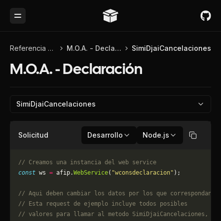
Toggle Menu
Referencia de API
M.O.A. - Declaración
SimiDjaiCancelaciones
M.O.A. - Declaración
SimiDjaiCancelaciones
Solicitud
Desarrollo
Node.js
Copiar
// Creamos una instancia del web service
const
 ws 
=
 afip.
WebService
(
"wconsdeclaracion"
);
// Aqui deben cambiar los datos por los que correspondan. 
// Esta request de ejemplo incluye todos posibles 
// valores para llamar al metodo SimiDjaiCancelaciones, pu