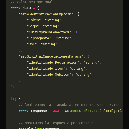
// valor sea opcional.
const
 data 
=
 {
    "argWSAutenticacionEmpresa"
: {
        "Token"
: 
"string"
,
        "Sign"
: 
"string"
,
        "CuitEmpresaConectada"
: 
1
,
        "TipoAgente"
: 
"string"
,
        "Rol"
: 
"string"
    },
    "argSimiDjaiCancelacionesParams"
: {
        "IdentificadorDeclaracion"
: 
"string"
,
        "IdentificadorItem"
: 
"string"
,
        "IdentificadorSubItem"
: 
"string"
    }
};
try
 {
    // Realizamos la llamada al metodo del web service
    const
 response 
=
 await
 ws.
executeRequest
(
"SimiDjaiCanc
    // Mostramos la respuesta por consola