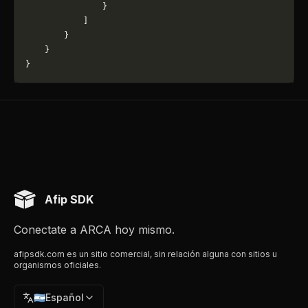
                }
            ]
        }
    }
}
Afip SDK
Conectate a ARCA hoy mismo.
afipsdk.com es un sitio comercial, sin relación alguna con sitios u
organismos oficiales.
🇦🇷
Español