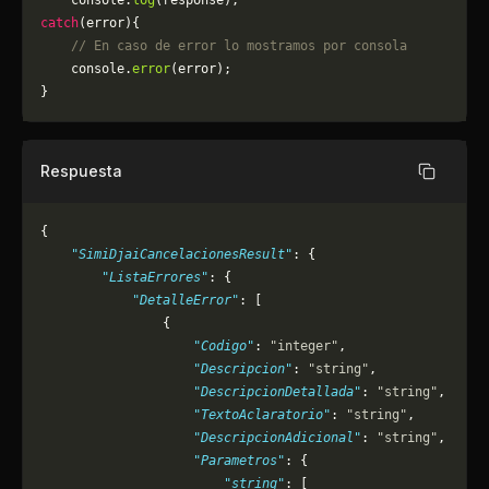
    console.
log
(response);
catch
(error){
    // En caso de error lo mostramos por consola
	console.
error
(error);
}
Respuesta
Copiar
{
    "SimiDjaiCancelacionesResult"
: {
        "ListaErrores"
: {
            "DetalleError"
: [
                {
                    "Codigo"
: 
"integer"
,
                    "Descripcion"
: 
"string"
,
                    "DescripcionDetallada"
: 
"string"
,
                    "TextoAclaratorio"
: 
"string"
,
                    "DescripcionAdicional"
: 
"string"
,
                    "Parametros"
: {
                        "string"
: [