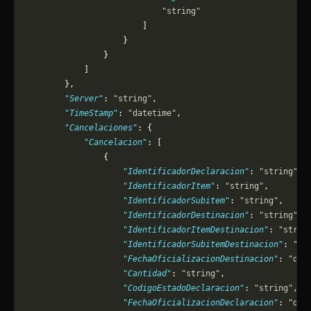
                            "string"
                        ]
                    }
                }
            ]
        },
        "Server"
: 
"string"
,
        "TimeStamp"
: 
"datetime"
,
        "Cancelaciones"
: {
            "Cancelacion"
: [
                {
                    "IdentificadorDeclaracion"
: 
"string"
,
                    "IdentificadorItem"
: 
"string"
,
                    "IdentificadorSubitem"
: 
"string"
,
                    "IdentificadorDestinacion"
: 
"string"
,
                    "IdentificadorItemDestinacion"
: 
"strin
                    "IdentificadorSubitemDestinacion"
: 
"st
                    "FechaOficializacionDestinacion"
: 
"dat
                    "Cantidad"
: 
"string"
,
                    "CodigoEstadoDeclaracion"
: 
"string"
,
                    "FechaOficializacionDeclaracion"
: 
"dat