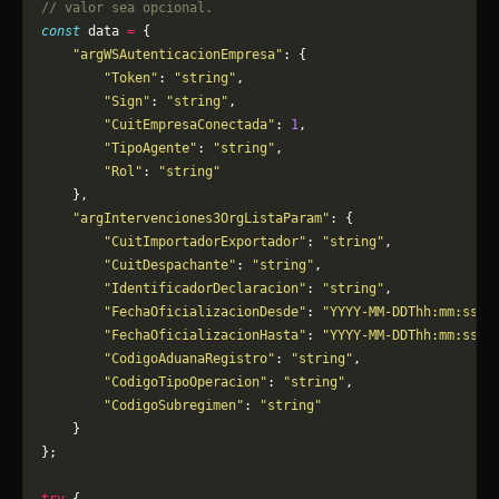
// valor sea opcional.
const
 data 
=
 {
    "argWSAutenticacionEmpresa"
: {
        "Token"
: 
"string"
,
        "Sign"
: 
"string"
,
        "CuitEmpresaConectada"
: 
1
,
        "TipoAgente"
: 
"string"
,
        "Rol"
: 
"string"
    },
    "argIntervenciones3OrgListaParam"
: {
        "CuitImportadorExportador"
: 
"string"
,
        "CuitDespachante"
: 
"string"
,
        "IdentificadorDeclaracion"
: 
"string"
,
        "FechaOficializacionDesde"
: 
"YYYY-MM-DDThh:mm:ss"
,
        "FechaOficializacionHasta"
: 
"YYYY-MM-DDThh:mm:ss"
,
        "CodigoAduanaRegistro"
: 
"string"
,
        "CodigoTipoOperacion"
: 
"string"
,
        "CodigoSubregimen"
: 
"string"
    }
};