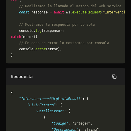
try
 {
    // Realizamos la llamada al metodo del web service
    const
 response 
=
 await
 ws.
executeRequest
(
"Intervencion
    // Mostramos la respuesta por consola
    console.
log
(response);
catch
(error){
    // En caso de error lo mostramos por consola
	console.
error
(error);
}
Respuesta
Copiar
{
    "Intervenciones3OrgListaResult"
: {
        "ListaErrores"
: {
            "DetalleError"
: [
                {
                    "Codigo"
: 
"integer"
,
                    "Descripcion"
: 
"string"
,