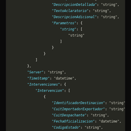
                    "DescripcionDetallada"
: 
"string"
,
                    "TextoAclaratorio"
: 
"string"
,
                    "DescripcionAdicional"
: 
"string"
,
                    "Parametros"
: {
                        "string"
: [
                            "string"
                        ]
                    }
                }
            ]
        },
        "Server"
: 
"string"
,
        "TimeStamp"
: 
"datetime"
,
        "Intervenciones"
: {
            "Intervencion"
: [
                {
                    "IdentificadorDestinacion"
: 
"string"
,
                    "CuitImportadorExportador"
: 
"string"
,
                    "CuitDespachante"
: 
"string"
,
                    "FechaOficializacion"
: 
"datetime"
,
                    "CodigoEstado"
: 
"string"
,