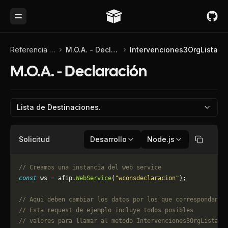
Toggle Menu
Referencia de API
M.O.A. - Declaración
Intervenciones3OrgLista
M.O.A. - Declaración
Lista de Destinaciones.
Solicitud
Desarrollo
Node.js
Copiar
// Creamos una instancia del web service
const
 ws 
=
 afip.
WebService
(
"wconsdeclaracion"
);
// Aqui deben cambiar los datos por los que correspondan. 
// Esta request de ejemplo incluye todos posibles 
// valores para llamar al metodo Intervenciones3OrgLista, 