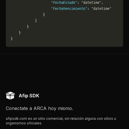
                    "FechaEstado"
: 
"datetime"
,
                    "FechaVencimiento"
: 
"datetime"
                }
            ]
        }
    }
}
Afip SDK
Conectate a ARCA hoy mismo.
afipsdk.com es un sitio comercial, sin relación alguna con sitios u
organismos oficiales.