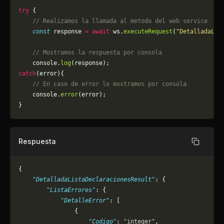
try
 {
    // Realizamos la llamada al metodo del web service
    const
 response 
=
 await
 ws.
executeRequest
(
"DetalladaLis
    // Mostramos la respuesta por consola
    console.
log
(response);
catch
(error){
    // En caso de error lo mostramos por consola
	console.
error
(error);
}
Respuesta
Copiar
{
    "DetalladaListaDeclaracionesResult"
: {
        "ListaErrores"
: {
            "DetalleError"
: [
                {
                    "Codigo"
: 
"integer"
,