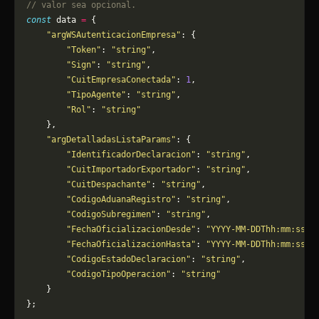
// valor sea opcional.
const
 data 
=
 {
    "argWSAutenticacionEmpresa"
: {
        "Token"
: 
"string"
,
        "Sign"
: 
"string"
,
        "CuitEmpresaConectada"
: 
1
,
        "TipoAgente"
: 
"string"
,
        "Rol"
: 
"string"
    },
    "argDetalladasListaParams"
: {
        "IdentificadorDeclaracion"
: 
"string"
,
        "CuitImportadorExportador"
: 
"string"
,
        "CuitDespachante"
: 
"string"
,
        "CodigoAduanaRegistro"
: 
"string"
,
        "CodigoSubregimen"
: 
"string"
,
        "FechaOficializacionDesde"
: 
"YYYY-MM-DDThh:mm:ss"
,
        "FechaOficializacionHasta"
: 
"YYYY-MM-DDThh:mm:ss"
,
        "CodigoEstadoDeclaracion"
: 
"string"
,
        "CodigoTipoOperacion"
: 
"string"
    }
};