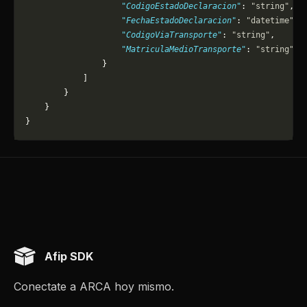
                    "CodigoEstadoDeclaracion"
: 
"string"
,
                    "FechaEstadoDeclaracion"
: 
"datetime"
,
                    "CodigoViaTransporte"
: 
"string"
,
                    "MatriculaMedioTransporte"
: 
"string"
                }
            ]
        }
    }
}
Afip SDK
Conectate a ARCA hoy mismo.