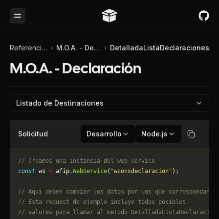
Toggle Menu
Referencia de API
M.O.A. - Declaración
DetalladaListaDeclaraciones
M.O.A. - Declaración
Listado de Destinaciones
Solicitud
Desarrollo
Node.js
Copiar
// Creamos una instancia del web service
const
 ws 
=
 afip.
WebService
(
"wconsdeclaracion"
);
// Aqui deben cambiar los datos por los que correspondan. 
// Esta request de ejemplo incluye todos posibles 
// valores para llamar al metodo DetalladaListaDeclaracion