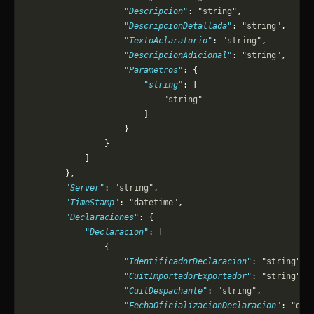
                    "Descripcion"
: 
"string"
,
                    "DescripcionDetallada"
: 
"string"
,
                    "TextoAclaratorio"
: 
"string"
,
                    "DescripcionAdicional"
: 
"string"
,
                    "Parametros"
: {
                        "string"
: [
                            "string"
                        ]
                    }
                }
            ]
        },
        "Server"
: 
"string"
,
        "TimeStamp"
: 
"datetime"
,
        "Declaraciones"
: {
            "Declaracion"
: [
                {
                    "IdentificadorDeclaracion"
: 
"string"
,
                    "CuitImportadorExportador"
: 
"string"
,
                    "CuitDespachante"
: 
"string"
,
                    "FechaOficializacionDeclaracion"
: 
"dat