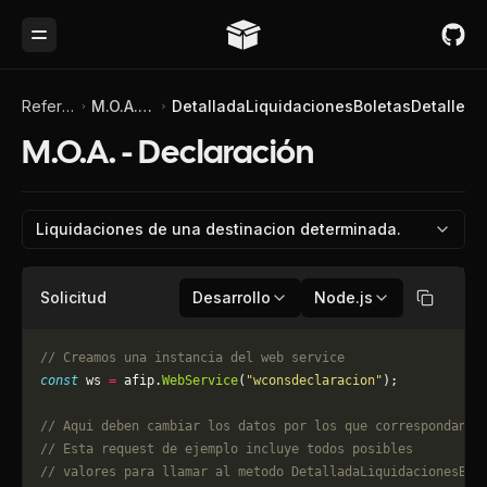
Toggle Menu
Referencia de API
M.O.A. - Declaración
DetalladaLiquidacionesBoletasDetalle
M.O.A. - Declaración
Liquidaciones de una destinacion determinada.
Solicitud
Desarrollo
Node.js
Copiar
// Creamos una instancia del web service
const
 ws 
=
 afip.
WebService
(
"wconsdeclaracion"
);
// Aqui deben cambiar los datos por los que correspondan. 
// Esta request de ejemplo incluye todos posibles 
// valores para llamar al metodo DetalladaLiquidacionesBol