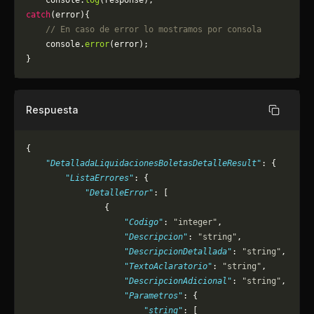
    console.
log
(response);
catch
(error){
    // En caso de error lo mostramos por consola
	console.
error
(error);
}
Respuesta
Copiar
{
    "DetalladaLiquidacionesBoletasDetalleResult"
: {
        "ListaErrores"
: {
            "DetalleError"
: [
                {
                    "Codigo"
: 
"integer"
,
                    "Descripcion"
: 
"string"
,
                    "DescripcionDetallada"
: 
"string"
,
                    "TextoAclaratorio"
: 
"string"
,
                    "DescripcionAdicional"
: 
"string"
,
                    "Parametros"
: {
                        "string"
: [