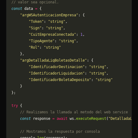
// valor sea opcional.
const
 data 
=
 {
    "argWSAutenticacionEmpresa"
: {
        "Token"
: 
"string"
,
        "Sign"
: 
"string"
,
        "CuitEmpresaConectada"
: 
1
,
        "TipoAgente"
: 
"string"
,
        "Rol"
: 
"string"
    },
    "argDetalladaLiqBoletasDetalle"
: {
        "IdentificadorDestinacion"
: 
"string"
,
        "IdentificadorLiquidacion"
: 
"string"
,
        "IdentificadorBoletaDeposito"
: 
"string"
    }
};
try
 {
    // Realizamos la llamada al metodo del web service
    const
 response 
=
 await
 ws.
executeRequest
(
"DetalladaLiq
    // Mostramos la respuesta por consola