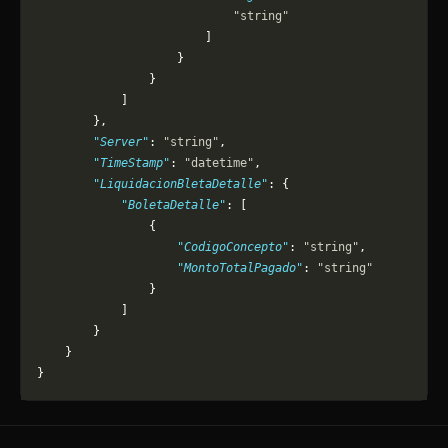
                            "string"
                        ]
                    }
                }
            ]
        },
        "Server"
: 
"string"
,
        "TimeStamp"
: 
"datetime"
,
        "LiquidacionBletaDetalle"
: {
            "BoletaDetalle"
: [
                {
                    "CodigoConcepto"
: 
"string"
,
                    "MontoTotalPagado"
: 
"string"
                }
            ]
        }
    }
}