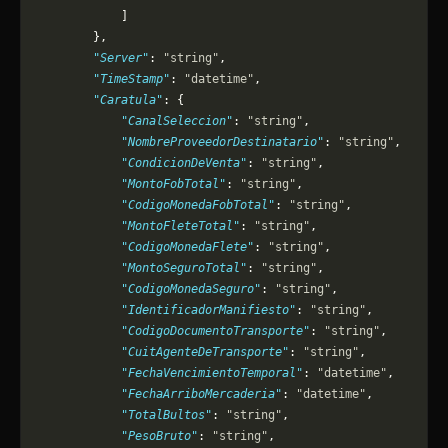
            ]
        },
        "Server"
: 
"string"
,
        "TimeStamp"
: 
"datetime"
,
        "Caratula"
: {
            "CanalSeleccion"
: 
"string"
,
            "NombreProveedorDestinatario"
: 
"string"
,
            "CondicionDeVenta"
: 
"string"
,
            "MontoFobTotal"
: 
"string"
,
            "CodigoMonedaFobTotal"
: 
"string"
,
            "MontoFleteTotal"
: 
"string"
,
            "CodigoMonedaFlete"
: 
"string"
,
            "MontoSeguroTotal"
: 
"string"
,
            "CodigoMonedaSeguro"
: 
"string"
,
            "IdentificadorManifiesto"
: 
"string"
,
            "CodigoDocumentoTransporte"
: 
"string"
,
            "CuitAgenteDeTransporte"
: 
"string"
,
            "FechaVencimientoTemporal"
: 
"datetime"
,
            "FechaArriboMercaderia"
: 
"datetime"
,
            "TotalBultos"
: 
"string"
,
            "PesoBruto"
: 
"string"
,