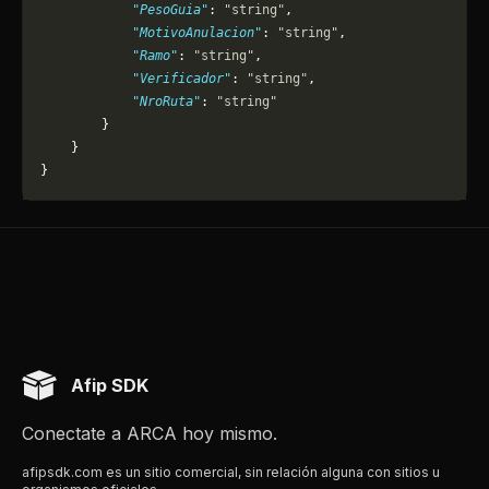
            "PesoGuia"
: 
"string"
,
            "MotivoAnulacion"
: 
"string"
,
            "Ramo"
: 
"string"
,
            "Verificador"
: 
"string"
,
            "NroRuta"
: 
"string"
        }
    }
}
Afip SDK
Conectate a ARCA hoy mismo.
afipsdk.com es un sitio comercial, sin relación alguna con sitios u