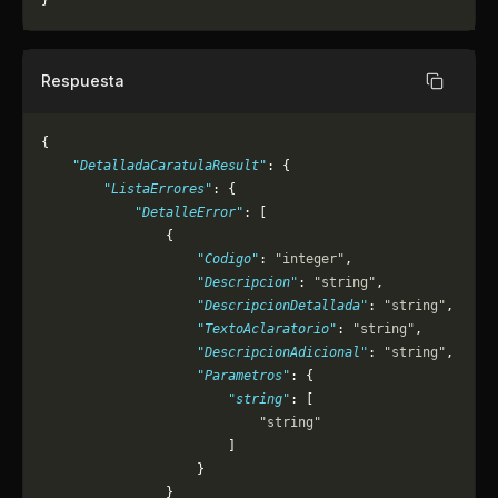
}
Respuesta
Copiar
{
    "DetalladaCaratulaResult"
: {
        "ListaErrores"
: {
            "DetalleError"
: [
                {
                    "Codigo"
: 
"integer"
,
                    "Descripcion"
: 
"string"
,
                    "DescripcionDetallada"
: 
"string"
,
                    "TextoAclaratorio"
: 
"string"
,
                    "DescripcionAdicional"
: 
"string"
,
                    "Parametros"
: {
                        "string"
: [
                            "string"
                        ]
                    }
                }