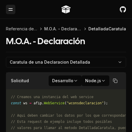
Toggle Menu
Referencia de API
M.O.A. - Declaración
DetalladaCaratula
M.O.A. - Declaración
Caratula de una Declaracion Detallada
Solicitud
Desarrollo
Node.js
Copiar
// Creamos una instancia del web service
const
 ws 
=
 afip.
WebService
(
"wconsdeclaracion"
);
// Aqui deben cambiar los datos por los que correspondan. 
// Esta request de ejemplo incluye todos posibles 
// valores para llamar al metodo DetalladaCaratula, puede 