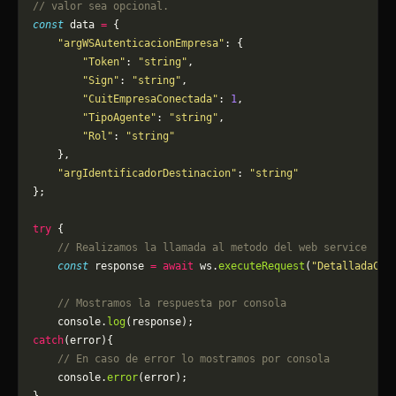
// valor sea opcional.
const
 data 
=
 {
    "argWSAutenticacionEmpresa"
: {
        "Token"
: 
"string"
,
        "Sign"
: 
"string"
,
        "CuitEmpresaConectada"
: 
1
,
        "TipoAgente"
: 
"string"
,
        "Rol"
: 
"string"
    },
    "argIdentificadorDestinacion"
: 
"string"
};
try
 {
    // Realizamos la llamada al metodo del web service
    const
 response 
=
 await
 ws.
executeRequest
(
"DetalladaCar
    // Mostramos la respuesta por consola
    console.
log
(response);
catch
(error){
    // En caso de error lo mostramos por consola
	console.
error
(error);