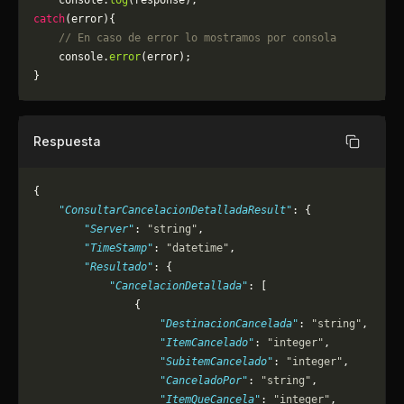
    console.
log
(response);
catch
(error){
    // En caso de error lo mostramos por consola
	console.
error
(error);
}
Respuesta
Copiar
{
    "ConsultarCancelacionDetalladaResult"
: {
        "Server"
: 
"string"
,
        "TimeStamp"
: 
"datetime"
,
        "Resultado"
: {
            "CancelacionDetallada"
: [
                {
                    "DestinacionCancelada"
: 
"string"
,
                    "ItemCancelado"
: 
"integer"
,
                    "SubitemCancelado"
: 
"integer"
,
                    "CanceladoPor"
: 
"string"
,
                    "ItemQueCancela"
: 
"integer"
,