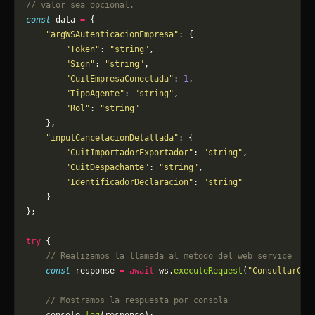
// valor sea opcional.
const
 data 
=
 {
    "argWSAutenticacionEmpresa"
: {
        "Token"
: 
"string"
,
        "Sign"
: 
"string"
,
        "CuitEmpresaConectada"
: 
1
,
        "TipoAgente"
: 
"string"
,
        "Rol"
: 
"string"
    },
    "inputCancelacionDetallada"
: {
        "CuitImportadorExportador"
: 
"string"
,
        "CuitDespachante"
: 
"string"
,
        "IdentificadorDeclaracion"
: 
"string"
    }
};
try
 {
    // Realizamos la llamada al metodo del web service
    const
 response 
=
 await
 ws.
executeRequest
(
"ConsultarCan
    // Mostramos la respuesta por consola