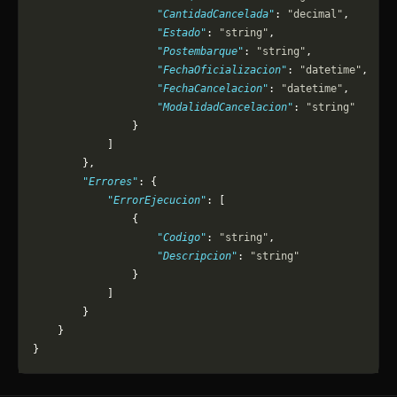
                    "CantidadCancelada"
: 
"decimal"
,
                    "Estado"
: 
"string"
,
                    "Postembarque"
: 
"string"
,
                    "FechaOficializacion"
: 
"datetime"
,
                    "FechaCancelacion"
: 
"datetime"
,
                    "ModalidadCancelacion"
: 
"string"
                }
            ]
        },
        "Errores"
: {
            "ErrorEjecucion"
: [
                {
                    "Codigo"
: 
"string"
,
                    "Descripcion"
: 
"string"
                }
            ]
        }
    }
}