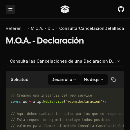
Toggle Menu
Referencia de API
M.O.A. - Declaración
ConsultarCancelacionDetallada
M.O.A. - Declaración
Consulta las Cancelaciones de una Declaracion Detallada
Solicitud
Desarrollo
Node.js
Copiar
// Creamos una instancia del web service
const
 ws 
=
 afip.
WebService
(
"wconsdeclaracion"
);
// Aqui deben cambiar los datos por los que correspondan. 
// Esta request de ejemplo incluye todos posibles 
// valores para llamar al metodo ConsultarCancelacionDetal