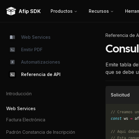
Afip SDK
Productos
Recursos
Herra
Referencia de A
Web Services
Consul
Emitir PDF
Automatizaciones
Emite tabla d
que se debe ut
Referencia de API
Introducción
Solicitud
Web Services
// Creamos un
const
 ws 
=
 af
Factura Electrónica
Padrón Constancia de Inscripción
// Aqui deben
// Esta reque