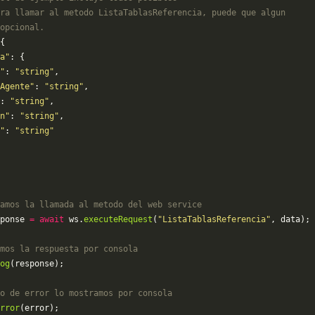
ra llamar al metodo ListaTablasReferencia, puede que algun
opcional.
{
a"
: {
"
: 
"string"
,
Agente"
: 
"string"
,
: 
"string"
,
n"
: 
"string"
,
"
: 
"string"
amos la llamada al metodo del web service
ponse 
=
 await
 ws.
executeRequest
(
"ListaTablasReferencia"
, data);
mos la respuesta por consola
og
(response);
o de error lo mostramos por consola
rror
(error);