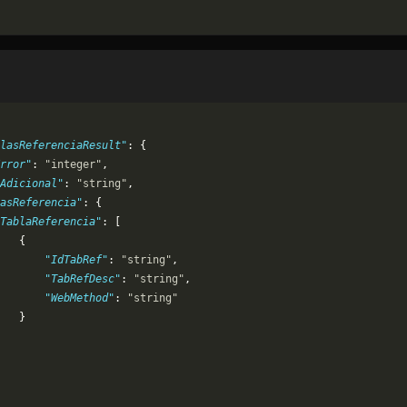
lasReferenciaResult"
: {
rror"
: 
"integer"
,
oAdicional"
: 
"string"
,
asReferencia"
: {
TablaReferencia"
: [
   {
       "IdTabRef"
: 
"string"
,
       "TabRefDesc"
: 
"string"
,
       "WebMethod"
: 
"string"
   }