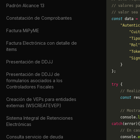
Padrón Alcance 13
// valores pa
// valor sea 
Constatación de Comprobantes
const
 data 
=
 
    "Autentic
Factura MiPyME
        "Cuit
        "Tipo
Factura Electrónica con detalle de
        "Rol"
items
        "Toke
        "Sign
Presentación de DDJJ
    }
};
Presentación de DDJJ de
formularios asociados a los
try
 {
Controladores Fiscales
    // Realiz
    const
 res
Creación de VEPs para entidades
externas (WSCREATEVEP)
    // Mostra
    console.
l
Sistema Integral de Retenciones
Electrónicas
catch
(error){
    // En cas
Consulta servicio de deuda
	console.
e