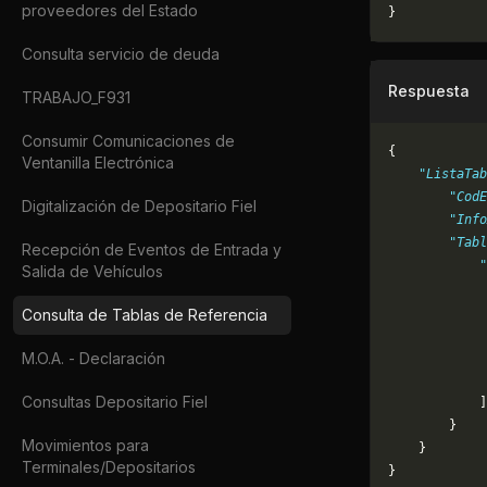
proveedores del Estado
}
Consulta servicio de deuda
Respuesta
TRABAJO_F931
Consumir Comunicaciones de
{
Ventanilla Electrónica
    "ListaTab
        "CodE
Digitalización de Depositario Fiel
        "Inf
        "Tabl
Recepción de Eventos de Entrada y
            "
Salida de Vehículos
             
             
Consulta de Tablas de Referencia
             
M.O.A. - Declaración
             
             
Consultas Depositario Fiel
            ]
        }
Movimientos para
    }
Terminales/Depositarios
}