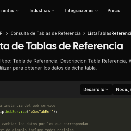
mientas
Industrias
Integraciones
Precio
PI
Consulta de Tablas de Referencia
ListaTablasReferenc
ta de Tablas de Referencia
el tipo: Tabla de Referencia, Descripcion Tabla Referencia
ilizar para obtener los datos de dicha tabla.
Desarrollo
Node.j
a instancia del web service
ip.
WebService
(
"wGesTabRef"
);
 cambiar los datos por los que correspondan. 
st de ejemplo incluye todos posibles 