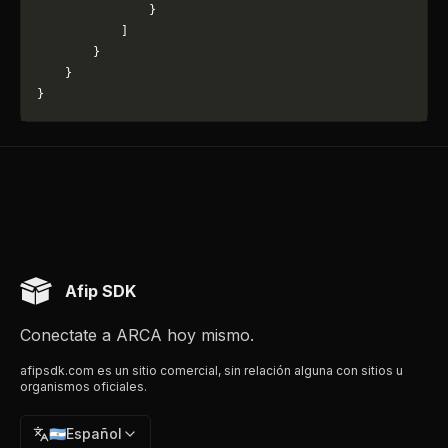
                }
            ]
        }
    }
}
Afip SDK
Conectate a ARCA hoy mismo.
afipsdk.com es un sitio comercial, sin relación alguna con sitios u
organismos oficiales.
🇦🇷
Español