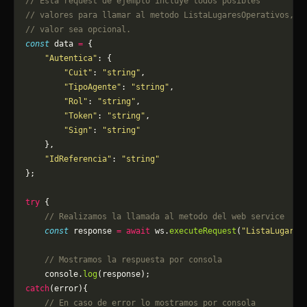
// Esta request de ejemplo incluye todos posibles 
// valores para llamar al metodo ListaLugaresOperativos, p
// valor sea opcional.
const
 data 
=
 {
    "Autentica"
: {
        "Cuit"
: 
"string"
,
        "TipoAgente"
: 
"string"
,
        "Rol"
: 
"string"
,
        "Token"
: 
"string"
,
        "Sign"
: 
"string"
    },
    "IdReferencia"
: 
"string"
};
try
 {
    // Realizamos la llamada al metodo del web service
    const
 response 
=
 await
 ws.
executeRequest
(
"ListaLugares
    // Mostramos la respuesta por consola
    console.
log
(response);
catch
(error){
    // En caso de error lo mostramos por consola