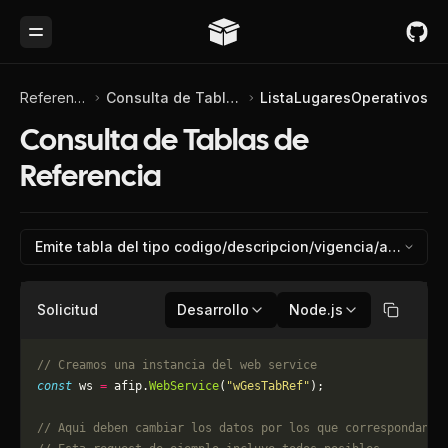
Toggle Menu
Referencia de API
Consulta de Tablas de Referencia
ListaLugaresOperativos
Consulta de Tablas de
Referencia
Emite tabla del tipo codigo/descripcion/vigencia/aduana/l
Solicitud
Desarrollo
Node.js
Copiar
// Creamos una instancia del web service
const
 ws 
=
 afip.
WebService
(
"wGesTabRef"
);
// Aqui deben cambiar los datos por los que correspondan. 