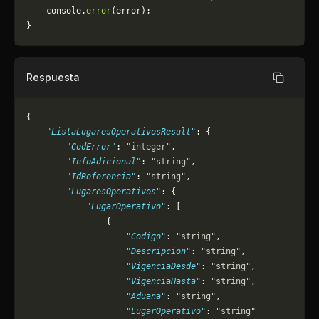
	console.
error
(error);
}
Respuesta
Copiar
{
    "ListaLugaresOperativosResult"
: {
        "CodError"
: 
"integer"
,
        "InfoAdicional"
: 
"string"
,
        "IdReferencia"
: 
"string"
,
        "LugaresOperativos"
: {
            "LugarOperativo"
: [
                {
                    "Codigo"
: 
"string"
,
                    "Descripcion"
: 
"string"
,
                    "VigenciaDesde"
: 
"string"
,
                    "VigenciaHasta"
: 
"string"
,
                    "Aduana"
: 
"string"
,
                    "LugarOperativo"
: 
"string"