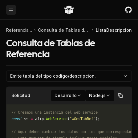
Toggle Menu
Referencia de API
Consulta de Tablas de Referencia
ListaDescripcion
Consulta de Tablas de
Referencia
Emite tabla del tipo codigo/descripcion.
Solicitud
Desarrollo
Node.js
Copiar
// Creamos una instancia del web service
const
 ws 
=
 afip.
WebService
(
"wGesTabRef"
);
// Aqui deben cambiar los datos por los que correspondan. 