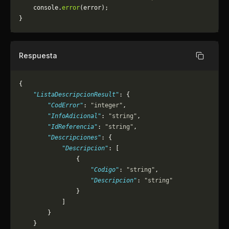
	console.
error
(error);
}
Respuesta
Copiar
{
    "ListaDescripcionResult"
: {
        "CodError"
: 
"integer"
,
        "InfoAdicional"
: 
"string"
,
        "IdReferencia"
: 
"string"
,
        "Descripciones"
: {
            "Descripcion"
: [
                {
                    "Codigo"
: 
"string"
,
                    "Descripcion"
: 
"string"
                }
            ]
        }
    }