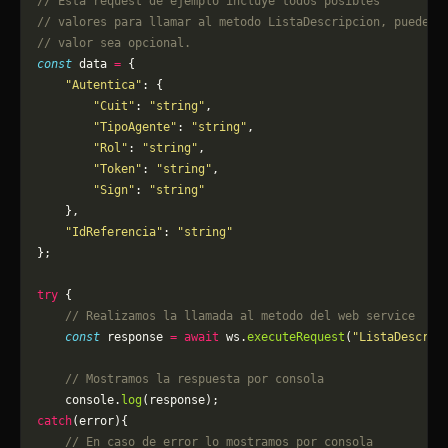
// Esta request de ejemplo incluye todos posibles 
// valores para llamar al metodo ListaDescripcion, puede q
// valor sea opcional.
const
 data 
=
 {
    "Autentica"
: {
        "Cuit"
: 
"string"
,
        "TipoAgente"
: 
"string"
,
        "Rol"
: 
"string"
,
        "Token"
: 
"string"
,
        "Sign"
: 
"string"
    },
    "IdReferencia"
: 
"string"
};
try
 {
    // Realizamos la llamada al metodo del web service
    const
 response 
=
 await
 ws.
executeRequest
(
"ListaDescrip
    // Mostramos la respuesta por consola
    console.
log
(response);
catch
(error){
    // En caso de error lo mostramos por consola