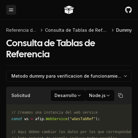
Toggle Menu
Referencia de API
Consulta de Tablas de Referencia
Dummy
Consulta de Tablas de
Referencia
Metodo dummy para verificacion de funcionamiento
Solicitud
Desarrollo
Node.js
Copiar
// Creamos una instancia del web service
const
 ws 
=
 afip.
WebService
(
"wGesTabRef"
);
// Aqui deben cambiar los datos por los que correspondan. 