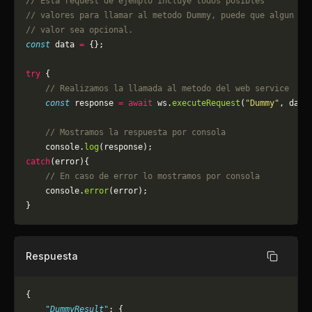
// Esta request de ejemplo incluye todos posibles 
// valores para llamar al metodo Dummy, puede que algun
// valor sea opcional.
const
 data 
=
 {};
try
 {
    // Realizamos la llamada al metodo del web service
    const
 response 
=
 await
 ws.
executeRequest
(
"Dummy"
, data
    // Mostramos la respuesta por consola
    console.
log
(response);
catch
(error){
    // En caso de error lo mostramos por consola
	console.
error
(error);
}
Respuesta
Copiar
{
    "DummyResult"
: {