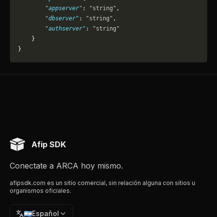
        "appserver"
: 
"string"
,
        "dbserver"
: 
"string"
,
        "authserver"
: 
"string"
    }
}
Afip SDK
Conectate a ARCA hoy mismo.
afipsdk.com es un sitio comercial, sin relación alguna con sitios u
organismos oficiales.
🇦🇷
Español