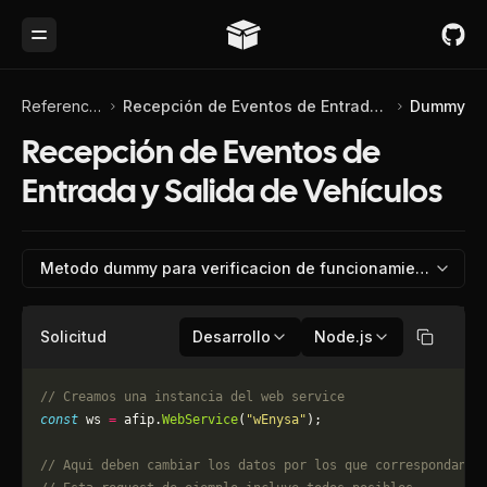
Toggle Menu
Referencia de API
Recepción de Eventos de Entrada y Salida de Vehículos
Dummy
Recepción de Eventos de
Entrada y Salida de Vehículos
Metodo dummy para verificacion de funcionamiento
Solicitud
Desarrollo
Node.js
Copiar
// Creamos una instancia del web service
const
 ws 
=
 afip.
WebService
(
"wEnysa"
);
// Aqui deben cambiar los datos por los que correspondan. 