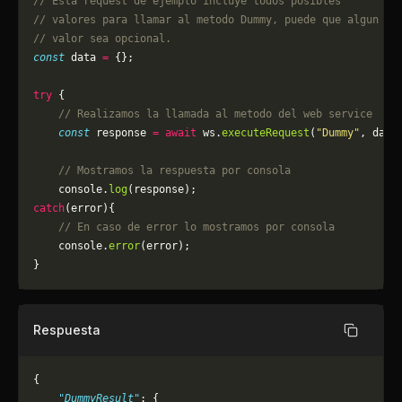
// Esta request de ejemplo incluye todos posibles 
// valores para llamar al metodo Dummy, puede que algun
// valor sea opcional.
const
 data 
=
 {};
try
 {
    // Realizamos la llamada al metodo del web service
    const
 response 
=
 await
 ws.
executeRequest
(
"Dummy"
, data
    // Mostramos la respuesta por consola
    console.
log
(response);
catch
(error){
    // En caso de error lo mostramos por consola
	console.
error
(error);
}
Respuesta
Copiar
{
    "DummyResult"
: {