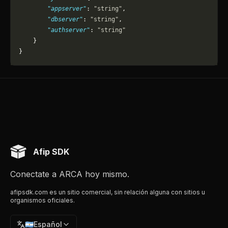
        "appserver"
: 
"string"
,
        "dbserver"
: 
"string"
,
        "authserver"
: 
"string"
    }
}
Afip SDK
Conectate a ARCA hoy mismo.
afipsdk.com es un sitio comercial, sin relación alguna con sitios u
organismos oficiales.
🇦🇷
Español