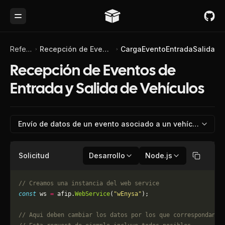
Toggle Menu
Referencia de API
Recepción de Eventos de Entrada y Salida de Vehículos
CargaEventoEntradaSalida
Recepción de Eventos de
Entrada y Salida de Vehículos
Envío de datos de un evento asociado a un vehículo
Solicitud
Desarrollo
Node.js
Copiar
// Creamos una instancia del web service
const
 ws 
=
 afip.
WebService
(
"wEnysa"
);
// Aqui deben cambiar los datos por los que correspondan. 