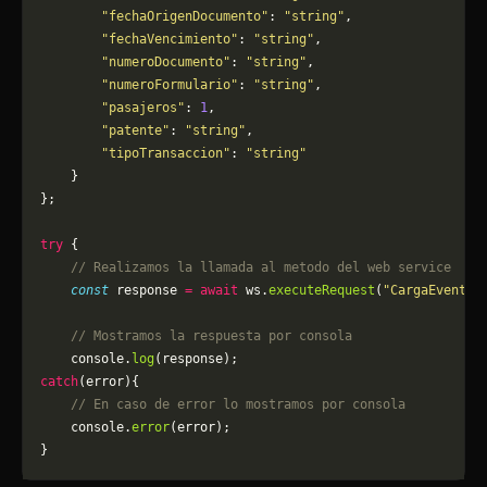
        "fechaOrigenDocumento"
: 
"string"
,
        "fechaVencimiento"
: 
"string"
,
        "numeroDocumento"
: 
"string"
,
        "numeroFormulario"
: 
"string"
,
        "pasajeros"
: 
1
,
        "patente"
: 
"string"
,
        "tipoTransaccion"
: 
"string"
    }
};
try
 {
    // Realizamos la llamada al metodo del web service
    const
 response 
=
 await
 ws.
executeRequest
(
"CargaEventoE
    // Mostramos la respuesta por consola
    console.
log
(response);
catch
(error){
    // En caso de error lo mostramos por consola
	console.
error
(error);
}