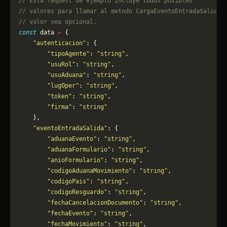
// Esta request de ejemplo incluye todos posibles 
// valores para llamar al metodo CargaEventoEntradaSalida,
// valor sea opcional.
const
 data 
=
 {
    "autenticacion"
: {
        "tipoAgente"
: 
"string"
,
        "usuRol"
: 
"string"
,
        "usuAduana"
: 
"string"
,
        "lugOper"
: 
"string"
,
        "token"
: 
"string"
,
        "firma"
: 
"string"
    },
    "eventoEntradaSalida"
: {
        "aduanaEvento"
: 
"string"
,
        "aduanaFormulario"
: 
"string"
,
        "anioFormulario"
: 
"string"
,
        "codigoAduanaMovimiento"
: 
"string"
,
        "codigoPais"
: 
"string"
,
        "codigoResguardo"
: 
"string"
,
        "fechaCancelacionDocumento"
: 
"string"
,
        "fechaEvento"
: 
"string"
,
        "fechaMovimiento"
: 
"string"
,