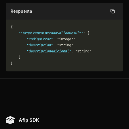
Respuesta
Copiar
{
    "CargaEventoEntradaSalidaResult"
: {
        "codigoError"
: 
"integer"
,
        "descripcion"
: 
"string"
,
        "descripcionAdicional"
: 
"string"
    }
}
Afip SDK