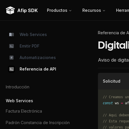
Afip SDK
Productos
Recursos
Herra
Referencia de A
Web Services
Digital
Emitir PDF
Automatizaciones
Aviso de digita
Referencia de API
Solicitud
Introducción
// Creamos un
Web Services
const
 ws 
=
 af
Factura Electrónica
// Aqui deben
// Esta reque
Padrón Constancia de Inscripción
// valores pa