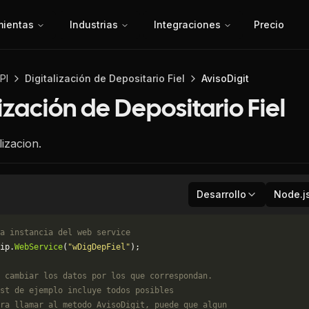
mientas
Industrias
Integraciones
Precio
PI
Digitalización de Depositario Fiel
AvisoDigit
ización de Depositario Fiel
lizacion.
Desarrollo
Node.j
a instancia del web service
ip.
WebService
(
"wDigDepFiel"
);
 cambiar los datos por los que correspondan. 
st de ejemplo incluye todos posibles 
ra llamar al metodo AvisoDigit, puede que algun