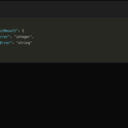
itResult"
: {
rror"
: 
"integer"
,
Error"
: 
"string"