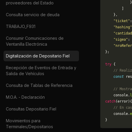
proveedores del Estado
            }
        ]
Consulta servicio de deuda
    },
    "ticket"
:
TRABAJO_F931
    "hashing"
    "cantidad
Consumir Comunicaciones de
    "sigea"
: 
Ventanilla Electrónica
    "nroRefer
};
Digitalización de Depositario Fiel
try
 {
Recepción de Eventos de Entrada y
    // Realiz
Salida de Vehículos
    const
 res
Consulta de Tablas de Referencia
    // Mostra
    console.
l
M.O.A. - Declaración
catch
(error){
    // En cas
Consultas Depositario Fiel
	console.
e
}
Movimientos para
Terminales/Depositarios