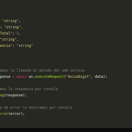
 
"string"
,
: 
"string"
,
Total"
: 
1
,
"string"
,
encia"
: 
"string"
amos la llamada al metodo del web service
ponse 
=
 await
 ws.
executeRequest
(
"AvisoDigit"
, data);
mos la respuesta por consola
og
(response);
o de error lo mostramos por consola
rror
(error);