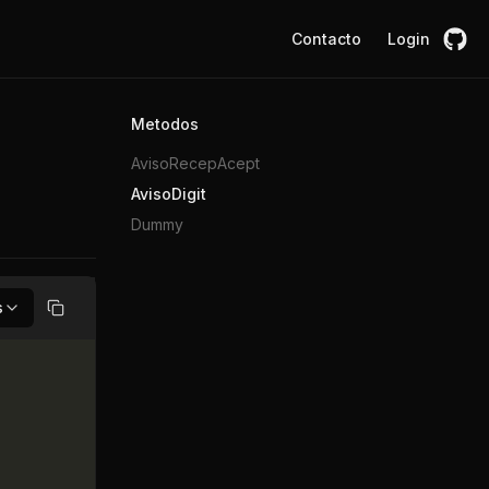
Contacto
Login
Metodos
AvisoRecepAcept
AvisoDigit
Dummy
s
Copiar