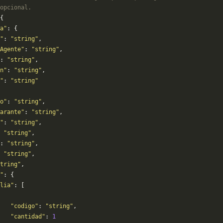
opcional.
{
a"
: {
"
: 
"string"
,
Agente"
: 
"string"
,
: 
"string"
,
n"
: 
"string"
,
"
: 
"string"
o"
: 
"string"
,
arante"
: 
"string"
,
"
: 
"string"
,
 
"string"
,
: 
"string"
,
 
"string"
,
tring"
,
"
: {
lia"
: [
   "codigo"
: 
"string"
,
   "cantidad"
: 
1