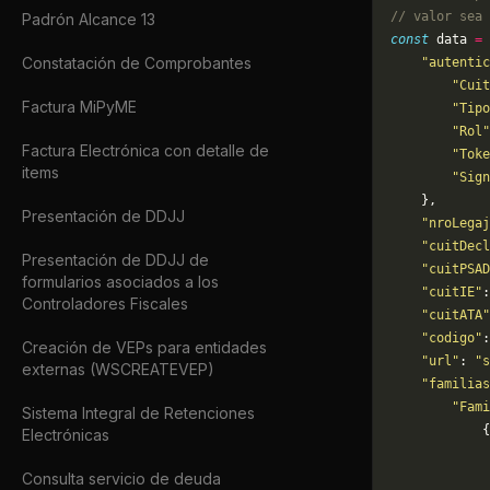
// valor sea 
Padrón Alcance 13
const
 data 
=
 
Constatación de Comprobantes
    "autentic
        "Cuit
Factura MiPyME
        "Tipo
        "Rol"
Factura Electrónica con detalle de
        "Toke
items
        "Sign
    },
Presentación de DDJJ
    "nroLegaj
    "cuitDecl
Presentación de DDJJ de
    "cuitPSAD
formularios asociados a los
    "cuitIE"
:
Controladores Fiscales
    "cuitATA"
    "codigo"
:
Creación de VEPs para entidades
    "url"
: 
"s
externas (WSCREATEVEP)
    "familias
        "Fami
Sistema Integral de Retenciones
            {
Electrónicas
             
             
Consulta servicio de deuda