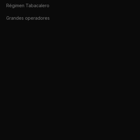
Régimen Tabacalero
Grandes operadores
Afip SDK
Conectate a ARCA hoy mismo.
afipsdk.com es un sitio comercial, sin relación alguna con sitios u organi